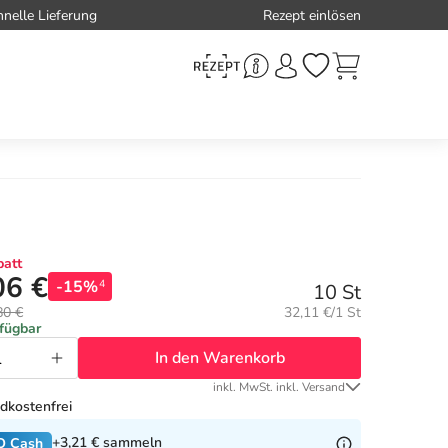
hnelle Lieferung
Rezept einlösen
att
06 €
-15%
4
10 St
Grundpreis:
80 €
32,11 €/1 St
rfügbar
In den Warenkorb
inkl. MwSt. inkl. Versand
dkostenfrei
+3,21 €
sammeln
O Cash