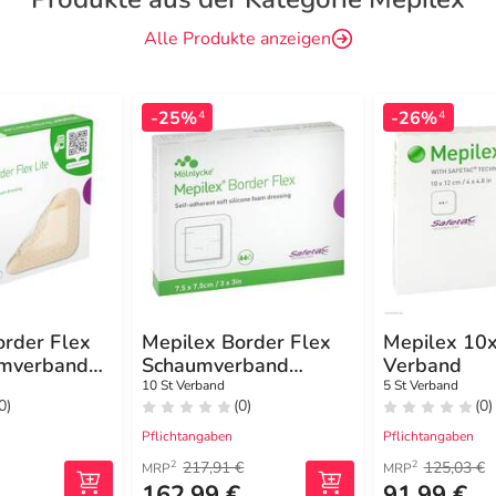
Alle Produkte anzeigen
-25%
-26%
4
4
order Flex
Mepilex Border Flex
Mepilex 10
umverband
Schaumverband
Verband
haftend 7,5x7,5 cm
10 St Verband
5 St Verband
0)
(0)
(0)
Pflichtangaben
Pflichtangaben
217,91 €
125,03 €
2
2
MRP
MRP
162,99 €
91,99 €