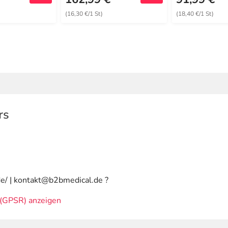
(16,30 €/1 St)
(18,40 €/1 St)
rs
e/ | kontakt@b2bmedical.de ?
(GPSR) anzeigen