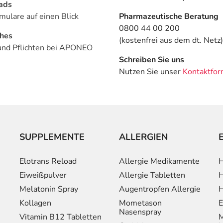
ads
mulare auf einen Blick
Pharmazeutische Beratung
0800 44 00 200
ches
(kostenfrei aus dem dt. Netz)
und Pflichten bei APONEO
Schreiben Sie uns
Nutzen Sie unser
Kontaktfor
SUPPLEMENTE
ALLERGIEN
Elotrans Reload
Allergie Medikamente
H
Eiweißpulver
Allergie Tabletten
H
Melatonin Spray
Augentropfen Allergie
H
Kollagen
Mometason
E
Nasenspray
Vitamin B12 Tabletten
M