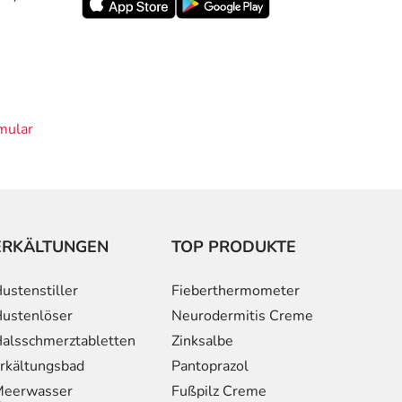
mular
ERKÄLTUNGEN
TOP PRODUKTE
ustenstiller
Fieberthermometer
ustenlöser
Neurodermitis Creme
alsschmerztabletten
Zinksalbe
rkältungsbad
Pantoprazol
eerwasser
Fußpilz Creme