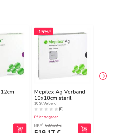
-15%
4
x12cm
Mepilex Ag Verband
Mepilex Bord
10x10cm steril
Lite Schaumv
5x12,5 cm
10 St Verband
5 St Verband
(0)
(0)
Pflichtangaben
Pflichtangaben
607,39 €
2
MRP
519,17 €
65,29 €