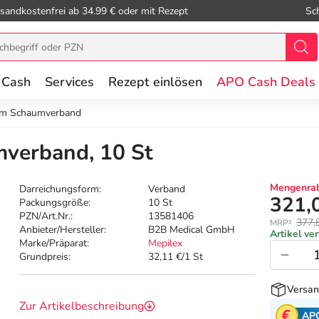
sandkostenfrei ab 34.99 € oder mit Rezept
Sc
 Cash
Services
Rezept einlösen
APO Cash Deals
cm Schaumverband
verband, 10 St
Mengenrab
Darreichungsform:
Verband
321,
Packungsgröße:
10 St
PZN/Art.Nr.:
13581406
377,
MRP²
Anbieter/Hersteller:
B2B Medical GmbH
Artikel ve
Marke/Präparat:
Mepilex
Grundpreis:
32,11 €/1 St
Versan
Zur Artikelbeschreibung
AP