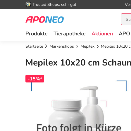
Trusted Shops: sehr gut
Ver
Produkte
Tierapotheke
Aktionen
APO
Startseite
Markenshops
Mepilex
Mepilex 10x20 
Mepilex 10x20 cm Schaum
-15%
4