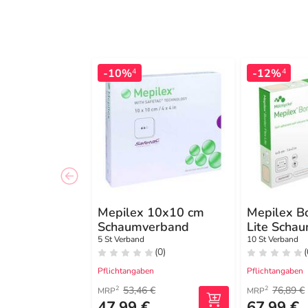
-10%
-12%
4
4
Mepilex 10x10 cm
Mepilex B
Schaumverband
Lite Scha
4x5 cm
5 St Verband
10 St Verband
(0)
(
Pflichtangaben
Pflichtangaben
53,46 €
76,89 €
2
2
MRP
MRP
47,99 €
67,99 €