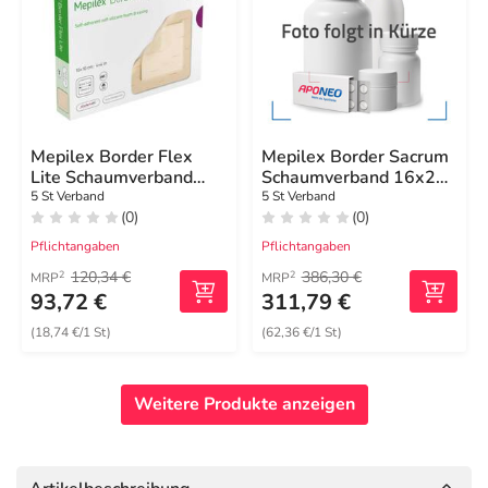
Mepilex Border Flex
Mepilex Border Sacrum
Lite Schaumverband
Schaumverband 16x20
10x10 cm
cm steril
5 St Verband
5 St Verband
(0)
(0)
Pflichtangaben
Pflichtangaben
120,34 €
386,30 €
2
2
MRP
MRP
93,72 €
311,79 €
(18,74 €/1 St)
(62,36 €/1 St)
Weitere Produkte anzeigen