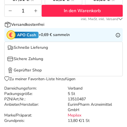
Refluthin, Lasea & Carmenthin Deals
Sport & Fitness
Täglich gut versorgt
In den Warenkorb
Salus Deals
Tierapotheke
inkl. MwSt. inkl. Versand
Versandkostenfrei
Vitamine & Mineralstoffe
+0,69 €
sammeln
APO Cash
Schnelle Lieferung
Marken
Sichere Zahlung
Geprüfter Shop
Zu meiner Favoriten-Liste hinzufügen
Darreichungsform:
Verband
Packungsgröße:
5 St
PZN/Art.Nr.:
13510487
Anbieter/Hersteller:
EurimPharm Arzneimittel
GmbH
Marke/Präparat:
Mepilex
Grundpreis:
13,80 €/1 St