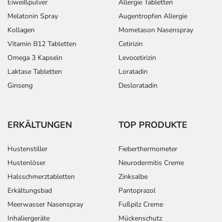
Eiweißpulver
Allergie Tabletten
Melatonin Spray
Augentropfen Allergie
Kollagen
Mometason Nasenspray
Vitamin B12 Tabletten
Cetirizin
Omega 3 Kapseln
Levocetirizin
Laktase Tabletten
Loratadin
Ginseng
Desloratadin
ERKÄLTUNGEN
TOP PRODUKTE
Hustenstiller
Fieberthermometer
Hustenlöser
Neurodermitis Creme
Halsschmerztabletten
Zinksalbe
Erkältungsbad
Pantoprazol
Meerwasser Nasenspray
Fußpilz Creme
Inhaliergeräte
Mückenschutz