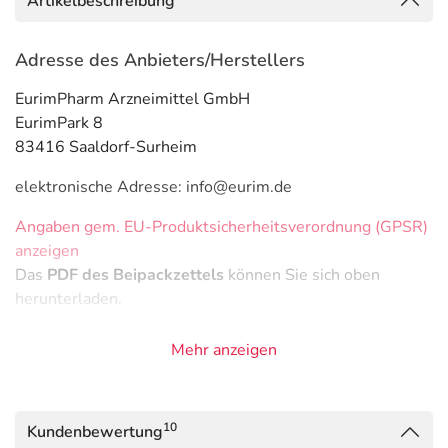
Artikelbeschreibung
Adresse des Anbieters/Herstellers
EurimPharm Arzneimittel GmbH
EurimPark 8
83416 Saaldorf-Surheim
elektronische Adresse: info@eurim.de
Angaben gem. EU-Produktsicherheitsverordnung (GPSR)
anzeigen
Das
PDF des Beipackzettels
können Sie sich oben
herunterladen.
Mehr anzeigen
10
Kundenbewertung