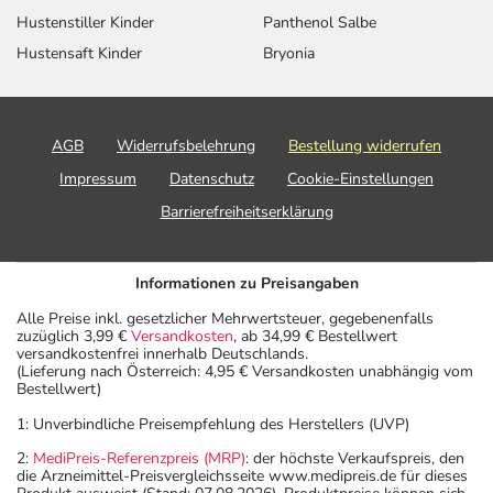
Hustenstiller Kinder
Panthenol Salbe
Hustensaft Kinder
Bryonia
AGB
Widerrufsbelehrung
Bestellung widerrufen
Impressum
Datenschutz
Cookie-Einstellungen
Barrierefreiheitserklärung
Informationen zu Preisangaben
Alle Preise inkl. gesetzlicher Mehrwertsteuer, gegebenenfalls
zuzüglich 3,99 €
Versandkosten
, ab 34,99 € Bestellwert
versandkostenfrei innerhalb Deutschlands.
(Lieferung nach Österreich: 4,95 € Versandkosten unabhängig vom
Bestellwert)
1: Unverbindliche Preisempfehlung des Herstellers (UVP)
2:
MediPreis-Referenzpreis (MRP)
: der höchste Verkaufspreis, den
die Arzneimittel-Preisvergleichsseite www.medipreis.de für dieses