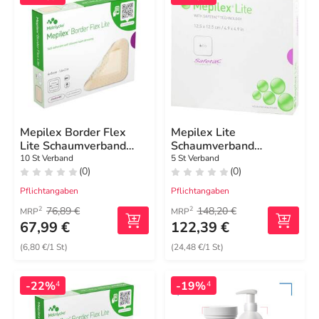
Mepilex Border Flex
Mepilex Lite
Lite Schaumverband
Schaumverband
4x5 cm
12,5x12,5cm steril
10 St Verband
5 St Verband
(0)
(0)
Pflichtangaben
Pflichtangaben
76,89 €
148,20 €
2
2
MRP
MRP
67,99 €
122,39 €
(6,80 €/1 St)
(24,48 €/1 St)
-22%
-19%
4
4