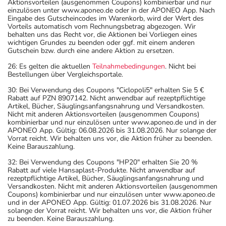
Aktionsvorteilen (ausgenommen Coupons) kombinierbar und nur
einzulösen unter www.aponeo.de oder in der APONEO App. Nach
Eingabe des Gutscheincodes im Warenkorb, wird der Wert des
Vorteils automatisch vom Rechnungsbetrag abgezogen. Wir
behalten uns das Recht vor, die Aktionen bei Vorliegen eines
wichtigen Grundes zu beenden oder ggf. mit einem anderen
Gutschein bzw. durch eine andere Aktion zu ersetzen.
26: Es gelten die aktuellen
Teilnahmebedingungen
. Nicht bei
Bestellungen über Vergleichsportale.
30: Bei Verwendung des Coupons "Ciclopoli5" erhalten Sie 5 €
Rabatt auf PZN 8907142. Nicht anwendbar auf rezeptpflichtige
Artikel, Bücher, Säuglingsanfangsnahrung und Versandkosten.
Nicht mit anderen Aktionsvorteilen (ausgenommen Coupons)
kombinierbar und nur einzulösen unter www.aponeo.de und in der
APONEO App. Gültig: 06.08.2026 bis 31.08.2026. Nur solange der
Vorrat reicht. Wir behalten uns vor, die Aktion früher zu beenden.
Keine Barauszahlung.
32: Bei Verwendung des Coupons "HP20" erhalten Sie 20 %
Rabatt auf viele Hansaplast-Produkte. Nicht anwendbar auf
rezeptpflichtige Artikel, Bücher, Säuglingsanfangsnahrung und
Versandkosten. Nicht mit anderen Aktionsvorteilen (ausgenommen
Coupons) kombinierbar und nur einzulösen unter www.aponeo.de
und in der APONEO App. Gültig: 01.07.2026 bis 31.08.2026. Nur
solange der Vorrat reicht. Wir behalten uns vor, die Aktion früher
zu beenden. Keine Barauszahlung.