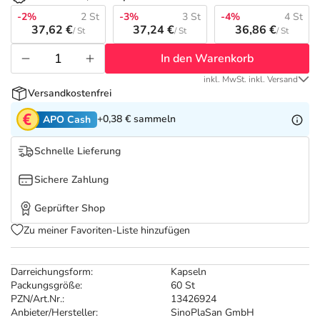
Refluthin, Lasea & Carmenthin Deals
Sport & Fitness
Täglich gut versorgt
-2%
2 St
-3%
3 St
-4%
4 St
37,62 €
37,24 €
36,86 €
/ St
/ St
/ St
Salus Deals
Tierapotheke
In den Warenkorb
inkl. MwSt. inkl. Versand
Vitamine & Mineralstoffe
Versandkostenfrei
+0,38 €
sammeln
APO Cash
Marken
Schnelle Lieferung
Sichere Zahlung
Geprüfter Shop
Zu meiner Favoriten-Liste hinzufügen
Darreichungsform:
Kapseln
Packungsgröße:
60 St
PZN/Art.Nr.:
13426924
Anbieter/Hersteller:
SinoPlaSan GmbH