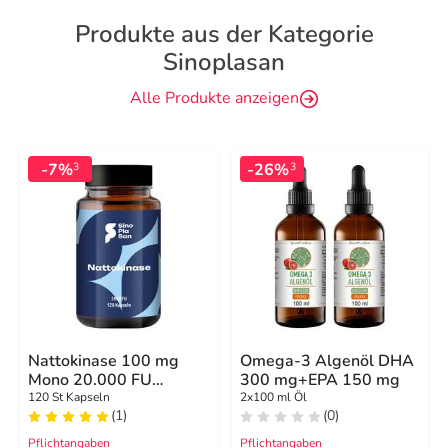
Produkte aus der Kategorie
Sinoplasan
Alle Produkte anzeigen
-7%
-26%
3
3
Nattokinase 100 mg
Omega-3 Algenöl DHA
Mono 20.000 FU
300 mg+EPA 150 mg
Kapseln
120 St Kapseln
2x100 ml Öl
(1)
(0)
Pflichtangaben
Pflichtangaben