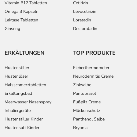
Vitamin B12 Tabletten
Cetirizin
Omega 3 Kapseln
Levocetirizin
Laktase Tabletten
Loratadin
Ginseng
Desloratadin
ERKÄLTUNGEN
TOP PRODUKTE
Hustenstiller
Fieberthermometer
Hustenlöser
Neurodermitis Creme
Halsschmerztabletten
Zinksalbe
Erkältungsbad
Pantoprazol
Meerwasser Nasenspray
Fußpilz Creme
Inhaliergeräte
Mückenschutz
Hustenstiller Kinder
Panthenol Salbe
Hustensaft Kinder
Bryonia