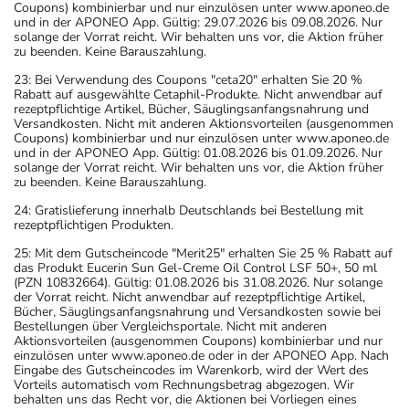
Coupons) kombinierbar und nur einzulösen unter www.aponeo.de
und in der APONEO App. Gültig: 29.07.2026 bis 09.08.2026. Nur
solange der Vorrat reicht. Wir behalten uns vor, die Aktion früher
zu beenden. Keine Barauszahlung.
23: Bei Verwendung des Coupons "ceta20" erhalten Sie 20 %
Rabatt auf ausgewählte Cetaphil-Produkte. Nicht anwendbar auf
rezeptpflichtige Artikel, Bücher, Säuglingsanfangsnahrung und
Versandkosten. Nicht mit anderen Aktionsvorteilen (ausgenommen
Coupons) kombinierbar und nur einzulösen unter www.aponeo.de
und in der APONEO App. Gültig: 01.08.2026 bis 01.09.2026. Nur
solange der Vorrat reicht. Wir behalten uns vor, die Aktion früher
zu beenden. Keine Barauszahlung.
24: Gratislieferung innerhalb Deutschlands bei Bestellung mit
rezeptpflichtigen Produkten.
25: Mit dem Gutscheincode "Merit25" erhalten Sie 25 % Rabatt auf
das Produkt Eucerin Sun Gel-Creme Oil Control LSF 50+, 50 ml
(PZN 10832664). Gültig: 01.08.2026 bis 31.08.2026. Nur solange
der Vorrat reicht. Nicht anwendbar auf rezeptpflichtige Artikel,
Bücher, Säuglingsanfangsnahrung und Versandkosten sowie bei
Bestellungen über Vergleichsportale. Nicht mit anderen
Aktionsvorteilen (ausgenommen Coupons) kombinierbar und nur
einzulösen unter www.aponeo.de oder in der APONEO App. Nach
Eingabe des Gutscheincodes im Warenkorb, wird der Wert des
Vorteils automatisch vom Rechnungsbetrag abgezogen. Wir
behalten uns das Recht vor, die Aktionen bei Vorliegen eines