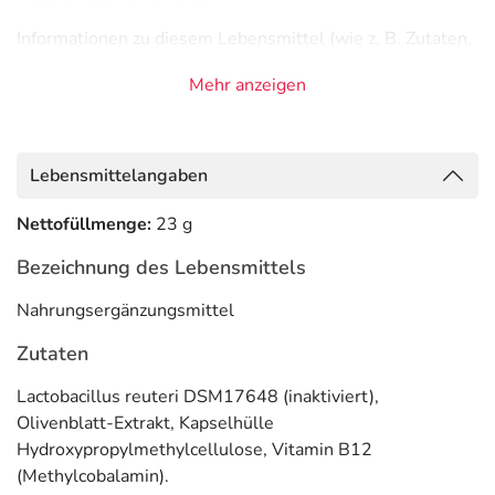
Informationen zu diesem Lebensmittel (wie z. B. Zutaten,
Allergene) sind bei den Lebensmittelangaben als pdf
Mehr anzeigen
hinterlegt. (oben)
Lebensmittelangaben
Nettofüllmenge:
23 g
Bezeichnung des Lebensmittels
Nahrungsergänzungsmittel
Zutaten
Lactobacillus reuteri DSM17648 (inaktiviert),
Olivenblatt-Extrakt, Kapselhülle
Hydroxypropylmethylcellulose, Vitamin B12
(Methylcobalamin).