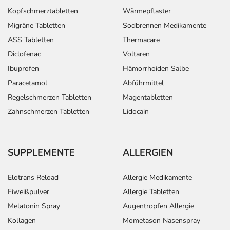
Kopfschmerztabletten
Wärmepflaster
Migräne Tabletten
Sodbrennen Medikamente
ASS Tabletten
Thermacare
Diclofenac
Voltaren
Ibuprofen
Hämorrhoiden Salbe
Paracetamol
Abführmittel
Regelschmerzen Tabletten
Magentabletten
Zahnschmerzen Tabletten
Lidocain
SUPPLEMENTE
ALLERGIEN
Elotrans Reload
Allergie Medikamente
Eiweißpulver
Allergie Tabletten
Melatonin Spray
Augentropfen Allergie
Kollagen
Mometason Nasenspray