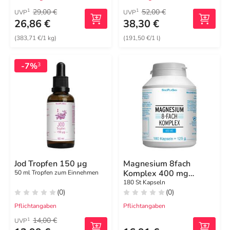
29,00 €
52,00 €
1
1
UVP
UVP
26,86 €
38,30 €
(383,71 €/1 kg)
(191,50 €/1 l)
-7%
3
Jod Tropfen 150 µg
Magnesium 8fach
Komplex 400 mg
50 ml Tropfen zum Einnehmen
Kapseln
180 St Kapseln
(0)
(0)
Pflichtangaben
Pflichtangaben
14,00 €
1
UVP