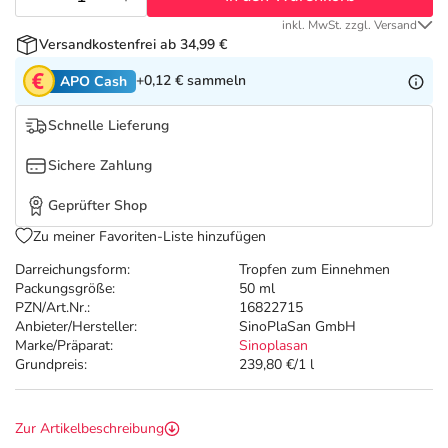
Refluthin, Lasea & Carmenthin Deals
Sport & Fitness
Täglich gut versorgt
inkl. MwSt. zzgl. Versand
Versandkostenfrei ab 34,99 €
Salus Deals
Tierapotheke
+0,12 €
sammeln
APO Cash
Vitamine & Mineralstoffe
Schnelle Lieferung
Sichere Zahlung
Marken
Geprüfter Shop
Zu meiner Favoriten-Liste hinzufügen
Darreichungsform:
Tropfen zum Einnehmen
Packungsgröße:
50 ml
PZN/Art.Nr.:
16822715
Anbieter/Hersteller:
SinoPlaSan GmbH
Marke/Präparat:
Sinoplasan
Grundpreis:
239,80 €/1 l
Zur Artikelbeschreibung