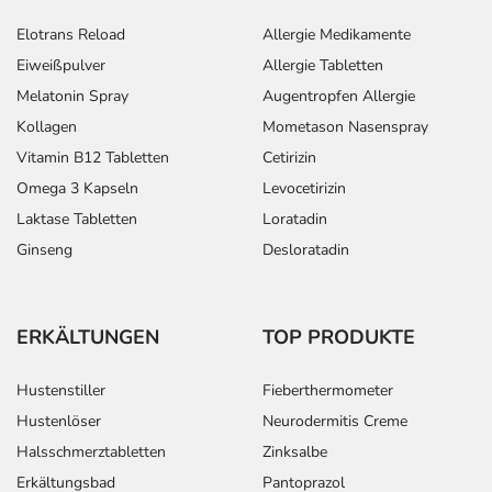
Elotrans Reload
Allergie Medikamente
Eiweißpulver
Allergie Tabletten
Melatonin Spray
Augentropfen Allergie
Kollagen
Mometason Nasenspray
Vitamin B12 Tabletten
Cetirizin
Omega 3 Kapseln
Levocetirizin
Laktase Tabletten
Loratadin
Ginseng
Desloratadin
ERKÄLTUNGEN
TOP PRODUKTE
Hustenstiller
Fieberthermometer
Hustenlöser
Neurodermitis Creme
Halsschmerztabletten
Zinksalbe
Erkältungsbad
Pantoprazol