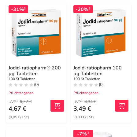
-31%
-20%
3
3
Jodid-ratiopharm® 200
Jodid-ratiopharm 100
µg Tabletten
µg Tabletten
100 St Tabletten
100 St Tabletten
(0)
(0)
Pflichtangaben
Pflichtangaben
6,72 €
4,34 €
1
1
UVP
UVP
4,67 €
3,49 €
(0,05 €/1 St)
(0,03 €/1 St)
-7%
3