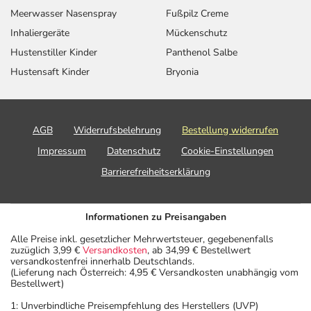
Meerwasser Nasenspray
Fußpilz Creme
Inhaliergeräte
Mückenschutz
Hustenstiller Kinder
Panthenol Salbe
Hustensaft Kinder
Bryonia
AGB
Widerrufsbelehrung
Bestellung widerrufen
Impressum
Datenschutz
Cookie-Einstellungen
Barrierefreiheitserklärung
Informationen zu Preisangaben
Alle Preise inkl. gesetzlicher Mehrwertsteuer, gegebenenfalls
zuzüglich 3,99 €
Versandkosten
, ab 34,99 € Bestellwert
versandkostenfrei innerhalb Deutschlands.
(Lieferung nach Österreich: 4,95 € Versandkosten unabhängig vom
Bestellwert)
1: Unverbindliche Preisempfehlung des Herstellers (UVP)