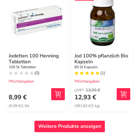
Jodetten 100 Henning
Jod 100% pflanzlich Bio
Tabletten
Kapseln
100 St Tabletten
60 St Kapseln
(0)
(1)
Pflichtangaben
Pflichtangaben
13,95 €
1
UVP
8,99 €
12,93 €
(0,09 €/1 St)
(391,82 €/1 kg)
Weitere Produkte anzeigen