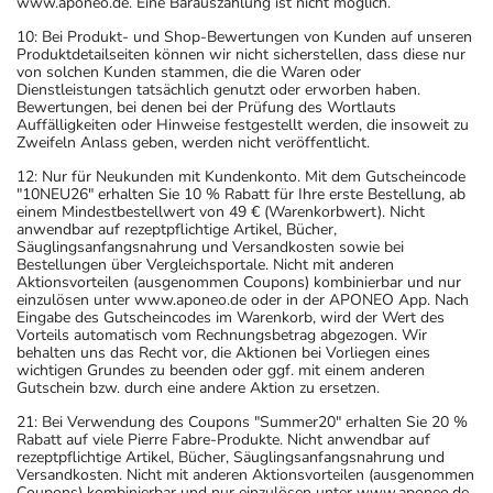
www.aponeo.de. Eine Barauszahlung ist nicht möglich.
10: Bei Produkt- und Shop-Bewertungen von Kunden auf unseren
Produktdetailseiten können wir nicht sicherstellen, dass diese nur
von solchen Kunden stammen, die die Waren oder
Dienstleistungen tatsächlich genutzt oder erworben haben.
Bewertungen, bei denen bei der Prüfung des Wortlauts
Auffälligkeiten oder Hinweise festgestellt werden, die insoweit zu
Zweifeln Anlass geben, werden nicht veröffentlicht.
12: Nur für Neukunden mit Kundenkonto. Mit dem Gutscheincode
"10NEU26" erhalten Sie 10 % Rabatt für Ihre erste Bestellung, ab
einem Mindestbestellwert von 49 € (Warenkorbwert). Nicht
anwendbar auf rezeptpflichtige Artikel, Bücher,
Säuglingsanfangsnahrung und Versandkosten sowie bei
Bestellungen über Vergleichsportale. Nicht mit anderen
Aktionsvorteilen (ausgenommen Coupons) kombinierbar und nur
einzulösen unter www.aponeo.de oder in der APONEO App. Nach
Eingabe des Gutscheincodes im Warenkorb, wird der Wert des
Vorteils automatisch vom Rechnungsbetrag abgezogen. Wir
behalten uns das Recht vor, die Aktionen bei Vorliegen eines
wichtigen Grundes zu beenden oder ggf. mit einem anderen
Gutschein bzw. durch eine andere Aktion zu ersetzen.
21: Bei Verwendung des Coupons "Summer20" erhalten Sie 20 %
Rabatt auf viele Pierre Fabre-Produkte. Nicht anwendbar auf
rezeptpflichtige Artikel, Bücher, Säuglingsanfangsnahrung und
Versandkosten. Nicht mit anderen Aktionsvorteilen (ausgenommen
Coupons) kombinierbar und nur einzulösen unter www.aponeo.de