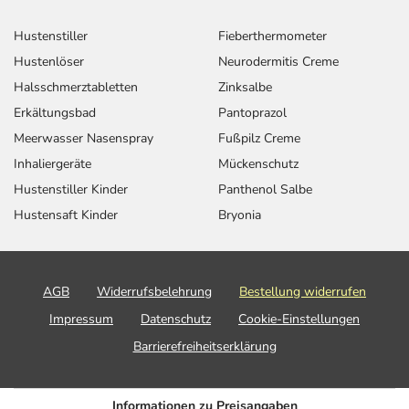
Hustenstiller
Fieberthermometer
Hustenlöser
Neurodermitis Creme
Halsschmerztabletten
Zinksalbe
Erkältungsbad
Pantoprazol
Meerwasser Nasenspray
Fußpilz Creme
Inhaliergeräte
Mückenschutz
Hustenstiller Kinder
Panthenol Salbe
Hustensaft Kinder
Bryonia
AGB
Widerrufsbelehrung
Bestellung widerrufen
Impressum
Datenschutz
Cookie-Einstellungen
Barrierefreiheitserklärung
Informationen zu Preisangaben