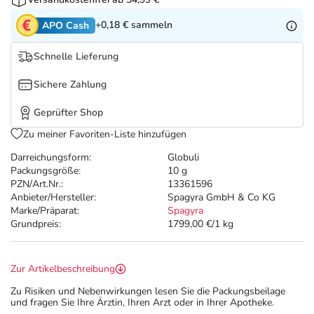
Refluthin, Lasea & Carmenthin Deals
Sport & Fitness
Täglich gut versorgt
+0,18 €
sammeln
APO Cash
Salus Deals
Tierapotheke
Schnelle Lieferung
Vitamine & Mineralstoffe
Sichere Zahlung
Geprüfter Shop
Marken
Zu meiner Favoriten-Liste hinzufügen
Darreichungsform:
Globuli
Packungsgröße:
10 g
PZN/Art.Nr.:
13361596
Anbieter/Hersteller:
Spagyra GmbH & Co KG
Marke/Präparat:
Spagyra
Grundpreis:
1799,00 €/1 kg
Zur Artikelbeschreibung
Zu Risiken und Nebenwirkungen lesen Sie die Packungsbeilage
und fragen Sie Ihre Ärztin, Ihren Arzt oder in Ihrer Apotheke.