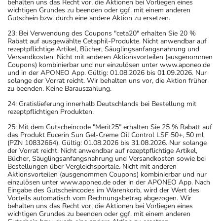
behalten uns das Recht vor, die Aktionen bei Vorliegen eines
wichtigen Grundes zu beenden oder ggf. mit einem anderen
Gutschein bzw. durch eine andere Aktion zu ersetzen.
23: Bei Verwendung des Coupons "ceta20" erhalten Sie 20 %
Rabatt auf ausgewählte Cetaphil-Produkte. Nicht anwendbar auf
rezeptpflichtige Artikel, Bücher, Säuglingsanfangsnahrung und
Versandkosten. Nicht mit anderen Aktionsvorteilen (ausgenommen
Coupons) kombinierbar und nur einzulösen unter www.aponeo.de
und in der APONEO App. Gültig: 01.08.2026 bis 01.09.2026. Nur
solange der Vorrat reicht. Wir behalten uns vor, die Aktion früher
zu beenden. Keine Barauszahlung.
24: Gratislieferung innerhalb Deutschlands bei Bestellung mit
rezeptpflichtigen Produkten.
25: Mit dem Gutscheincode "Merit25" erhalten Sie 25 % Rabatt auf
das Produkt Eucerin Sun Gel-Creme Oil Control LSF 50+, 50 ml
(PZN 10832664). Gültig: 01.08.2026 bis 31.08.2026. Nur solange
der Vorrat reicht. Nicht anwendbar auf rezeptpflichtige Artikel,
Bücher, Säuglingsanfangsnahrung und Versandkosten sowie bei
Bestellungen über Vergleichsportale. Nicht mit anderen
Aktionsvorteilen (ausgenommen Coupons) kombinierbar und nur
einzulösen unter www.aponeo.de oder in der APONEO App. Nach
Eingabe des Gutscheincodes im Warenkorb, wird der Wert des
Vorteils automatisch vom Rechnungsbetrag abgezogen. Wir
behalten uns das Recht vor, die Aktionen bei Vorliegen eines
wichtigen Grundes zu beenden oder ggf. mit einem anderen