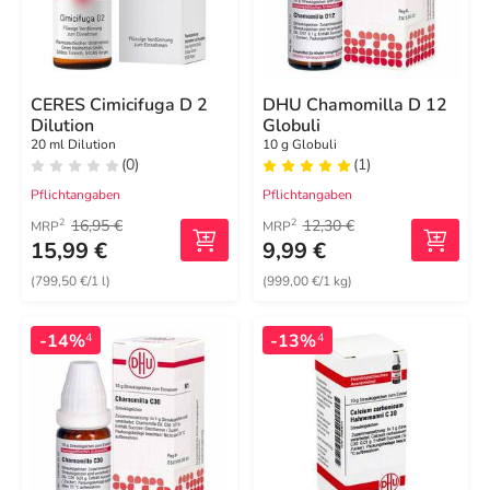
CERES Cimicifuga D 2
DHU Chamomilla D 12
Dilution
Globuli
20 ml Dilution
10 g Globuli
(0)
(1)
Pflichtangaben
Pflichtangaben
16,95 €
12,30 €
2
2
MRP
MRP
15,99 €
9,99 €
(799,50 €/1 l)
(999,00 €/1 kg)
-14%
-13%
4
4