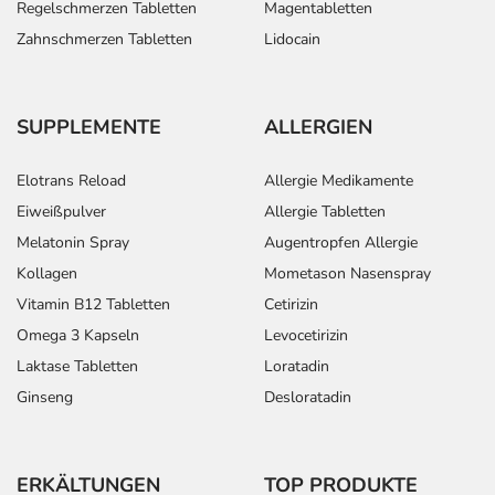
Regelschmerzen Tabletten
Magentabletten
Zahnschmerzen Tabletten
Lidocain
SUPPLEMENTE
ALLERGIEN
Elotrans Reload
Allergie Medikamente
Eiweißpulver
Allergie Tabletten
Melatonin Spray
Augentropfen Allergie
Kollagen
Mometason Nasenspray
Vitamin B12 Tabletten
Cetirizin
Omega 3 Kapseln
Levocetirizin
Laktase Tabletten
Loratadin
Ginseng
Desloratadin
ERKÄLTUNGEN
TOP PRODUKTE