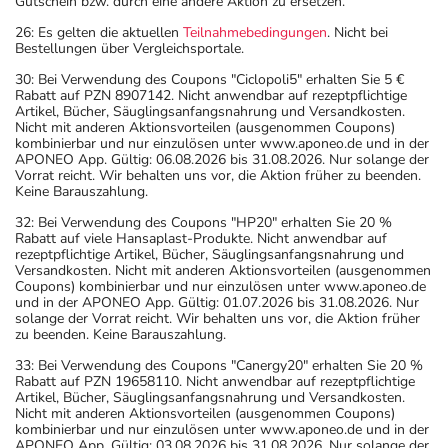
Gutschein bzw. durch eine andere Aktion zu ersetzen.
26: Es gelten die aktuellen
Teilnahmebedingungen
. Nicht bei
Bestellungen über Vergleichsportale.
30: Bei Verwendung des Coupons "Ciclopoli5" erhalten Sie 5 €
Rabatt auf PZN 8907142. Nicht anwendbar auf rezeptpflichtige
Artikel, Bücher, Säuglingsanfangsnahrung und Versandkosten.
Nicht mit anderen Aktionsvorteilen (ausgenommen Coupons)
kombinierbar und nur einzulösen unter www.aponeo.de und in der
APONEO App. Gültig: 06.08.2026 bis 31.08.2026. Nur solange der
Vorrat reicht. Wir behalten uns vor, die Aktion früher zu beenden.
Keine Barauszahlung.
32: Bei Verwendung des Coupons "HP20" erhalten Sie 20 %
Rabatt auf viele Hansaplast-Produkte. Nicht anwendbar auf
rezeptpflichtige Artikel, Bücher, Säuglingsanfangsnahrung und
Versandkosten. Nicht mit anderen Aktionsvorteilen (ausgenommen
Coupons) kombinierbar und nur einzulösen unter www.aponeo.de
und in der APONEO App. Gültig: 01.07.2026 bis 31.08.2026. Nur
solange der Vorrat reicht. Wir behalten uns vor, die Aktion früher
zu beenden. Keine Barauszahlung.
33: Bei Verwendung des Coupons "Canergy20" erhalten Sie 20 %
Rabatt auf PZN 19658110. Nicht anwendbar auf rezeptpflichtige
Artikel, Bücher, Säuglingsanfangsnahrung und Versandkosten.
Nicht mit anderen Aktionsvorteilen (ausgenommen Coupons)
kombinierbar und nur einzulösen unter www.aponeo.de und in der
APONEO App. Gültig: 03.08.2026 bis 31.08.2026. Nur solange der