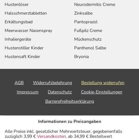
Hustenlöser
Neurodermitis Creme
Halsschmerztabletten
Zinksalbe
Erkältungsbad
Pantoprazol
Meerwasser Nasenspray
Fußpilz Creme
Inhaliergeräte
Mückenschutz
Hustenstiller Kinder
Panthenol Salbe
Hustensaft Kinder
Bryonia
AGB
Widerrufsbelehrung
Bestellung widerrufen
Impressum
Datenschutz
Cookie-Einstellungen
Barrierefreiheitserklärung
Informationen zu Preisangaben
Alle Preise inkl. gesetzlicher Mehrwertsteuer, gegebenenfalls
zuzüglich 3,99 €
Versandkosten
, ab 34,99 € Bestellwert