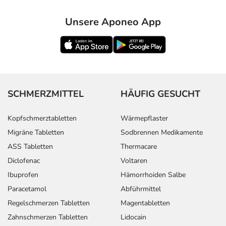
Unsere Aponeo App
SCHMERZMITTEL
HÄUFIG GESUCHT
Kopfschmerztabletten
Wärmepflaster
Migräne Tabletten
Sodbrennen Medikamente
ASS Tabletten
Thermacare
Diclofenac
Voltaren
Ibuprofen
Hämorrhoiden Salbe
Paracetamol
Abführmittel
Regelschmerzen Tabletten
Magentabletten
Zahnschmerzen Tabletten
Lidocain