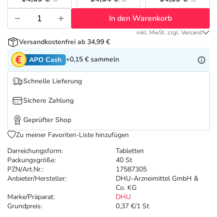
Refluthin, Lasea & Carmenthin Deals
Sport & Fitness
Täglich gut versorgt
In den Warenkorb
Salus Deals
Tierapotheke
inkl. MwSt. zzgl. Versand
Versandkostenfrei ab 34,99 €
Vitamine & Mineralstoffe
+0,15 €
sammeln
APO Cash
Schnelle Lieferung
Marken
Sichere Zahlung
Geprüfter Shop
Zu meiner Favoriten-Liste hinzufügen
Darreichungsform:
Tabletten
Packungsgröße:
40 St
PZN/Art.Nr.:
17587305
Anbieter/Hersteller:
DHU-Arzneimittel GmbH &
Co. KG
Marke/Präparat:
DHU
Grundpreis:
0,37 €/1 St