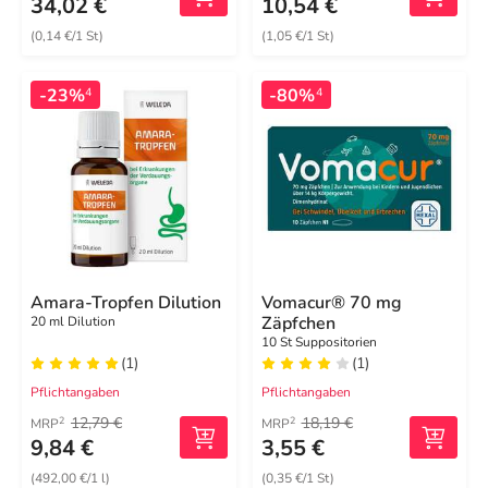
34,02 €
10,54 €
(0,14 €/1 St)
(1,05 €/1 St)
-23%
-80%
4
4
Amara-Tropfen Dilution
Vomacur® 70 mg
Zäpfchen
20 ml Dilution
10 St Suppositorien
(1)
(1)
Pflichtangaben
Pflichtangaben
12,79 €
18,19 €
2
2
MRP
MRP
9,84 €
3,55 €
(492,00 €/1 l)
(0,35 €/1 St)