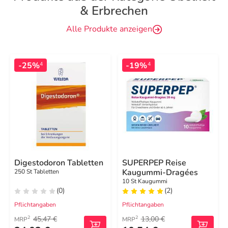
& Erbrechen
Alle Produkte anzeigen
-25%
-19%
4
4
Digestodoron Tabletten
SUPERPEP Reise
Kaugummi-Dragées
250 St Tabletten
10 St Kaugummi
(0)
(2)
Pflichtangaben
Pflichtangaben
45,47 €
13,00 €
2
2
MRP
MRP