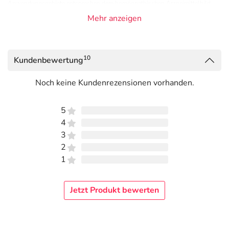
Anwendungsgebiete entsprechen dem homöopathischen Arzneimittelbild.
Dazu gehören: Reisekrankheit und -übelkeit. Hinweis: Bei Einnahme eines
Mehr anzeigen
homöopathischen Arzneimittels können sich die vorhandenen Beschwerden
vorübergehend verschlimmern (Erstverschlimmerung). In diesem Fall sollten
Sie das Arzneimittel absetzen und Ihren Arzt befragen. Zu Risiken und
10
Kundenbewertung
Nebenwirkungen lesen Sie die Packungsbeilage und fragen Sie Ihre Ärztin,
Ihren Arzt oder in Ihrer Apotheke.
Noch keine Kundenrezensionen vorhanden.
Anwendung
5
Erwachsene und Jugendliche ab 12 Jahren:
4
3
Bei akuten Beschwerden:
2
Halbstündlich bis stündlich 1 Tablette (höchstens 6-
1
mal täglich). Eine über eine Woche hinausgehende
häufige Anwendung sollte nur nach Rücksprache mit
einem homöopathisch erfahrenen Therapeut*in
Jetzt Produkt bewerten
erfolgen.
In chronischen Fällen:
1-3 mal täglich 1 Tablette. Bei Besserung der