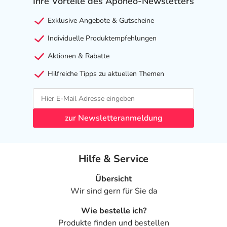
sich auf den letzten Tag des angegebenen Monats.
Ihre Vorteile des Aponeo-Newsletters
Inhaltsstoffe
Exklusive Angebote & Gutscheine
Individuelle Produktempfehlungen
Wirkstoff
je 1 Tablette:
250 mg Anamirta cocculus D6
Aktionen & Rabatte
Sonstige Bestandteile: Lactose-1-Wasser,
Hilfreiche Tipps zu aktuellen Themen
Magnesiumstearat, Weizenstärke
Adresse des Anbieters/Herstellers
zur Newsletteranmeldung
DHU-Arzneimittel GmbH & Co. KG
Ottostr. 24
76227 Karlsruhe
Hilfe & Service
Das
PDF des Beipackzettels
können Sie sich oben
Übersicht
herunterladen.
Wir sind gern für Sie da
Wie bestelle ich?
Produkte finden und bestellen