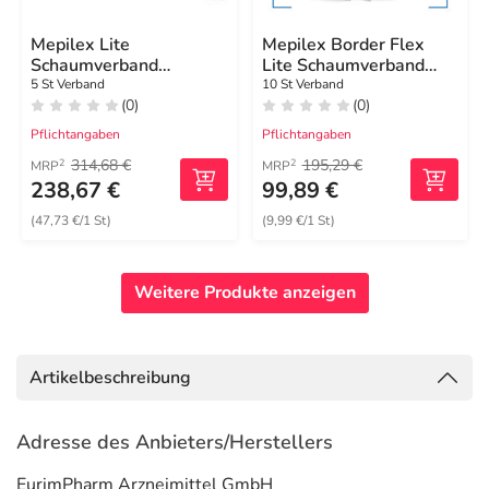
Mepilex Lite
Mepilex Border Flex
Schaumverband
Lite Schaumverband
17,5x17,5cm steril
10x10 cm
5 St Verband
10 St Verband
(0)
(0)
Pflichtangaben
Pflichtangaben
314,68 €
195,29 €
2
2
MRP
MRP
238,67 €
99,89 €
(47,73 €/1 St)
(9,99 €/1 St)
Weitere Produkte anzeigen
Artikelbeschreibung
Adresse des Anbieters/Herstellers
EurimPharm Arzneimittel GmbH