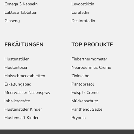
Omega 3 Kapseln
Levocetirizin
Laktase Tabletten
Loratadin
Ginseng
Desloratadin
ERKÄLTUNGEN
TOP PRODUKTE
Hustenstiller
Fieberthermometer
Hustenlöser
Neurodermitis Creme
Halsschmerztabletten
Zinksalbe
Erkältungsbad
Pantoprazol
Meerwasser Nasenspray
Fußpilz Creme
Inhaliergeräte
Mückenschutz
Hustenstiller Kinder
Panthenol Salbe
Hustensaft Kinder
Bryonia