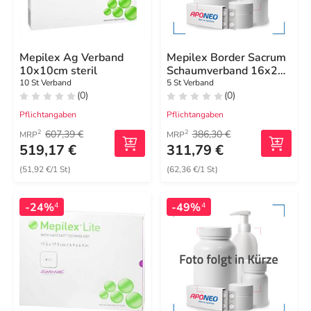
Mepilex Ag Verband
Mepilex Border Sacrum
10x10cm steril
Schaumverband 16x20
cm steril
10 St Verband
5 St Verband
(0)
(0)
Pflichtangaben
Pflichtangaben
607,39 €
386,30 €
2
2
MRP
MRP
519,17 €
311,79 €
(51,92 €/1 St)
(62,36 €/1 St)
-24%
-49%
4
4