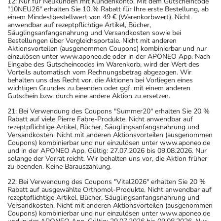
12: Nur für Neukunden mit Kundenkonto. Mit dem Gutscheincode
"10NEU26" erhalten Sie 10 % Rabatt für Ihre erste Bestellung, ab
einem Mindestbestellwert von 49 € (Warenkorbwert). Nicht
anwendbar auf rezeptpflichtige Artikel, Bücher,
Säuglingsanfangsnahrung und Versandkosten sowie bei
Bestellungen über Vergleichsportale. Nicht mit anderen
Aktionsvorteilen (ausgenommen Coupons) kombinierbar und nur
einzulösen unter www.aponeo.de oder in der APONEO App. Nach
Eingabe des Gutscheincodes im Warenkorb, wird der Wert des
Vorteils automatisch vom Rechnungsbetrag abgezogen. Wir
behalten uns das Recht vor, die Aktionen bei Vorliegen eines
wichtigen Grundes zu beenden oder ggf. mit einem anderen
Gutschein bzw. durch eine andere Aktion zu ersetzen.
21: Bei Verwendung des Coupons "Summer20" erhalten Sie 20 %
Rabatt auf viele Pierre Fabre-Produkte. Nicht anwendbar auf
rezeptpflichtige Artikel, Bücher, Säuglingsanfangsnahrung und
Versandkosten. Nicht mit anderen Aktionsvorteilen (ausgenommen
Coupons) kombinierbar und nur einzulösen unter www.aponeo.de
und in der APONEO App. Gültig: 27.07.2026 bis 09.08.2026. Nur
solange der Vorrat reicht. Wir behalten uns vor, die Aktion früher
zu beenden. Keine Barauszahlung.
22: Bei Verwendung des Coupons "Vital2026" erhalten Sie 20 %
Rabatt auf ausgewählte Orthomol-Produkte. Nicht anwendbar auf
rezeptpflichtige Artikel, Bücher, Säuglingsanfangsnahrung und
Versandkosten. Nicht mit anderen Aktionsvorteilen (ausgenommen
Coupons) kombinierbar und nur einzulösen unter www.aponeo.de