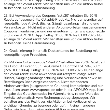
und in der APONEO App. Gültig: 29.07.2026 bis 09.08.2026. Nur
solange der Vorrat reicht. Wir behalten uns vor, die Aktion früher
zu beenden. Keine Barauszahlung.
23: Bei Verwendung des Coupons "ceta20" erhalten Sie 20 %
Rabatt auf ausgewählte Cetaphil-Produkte. Nicht anwendbar auf
rezeptpflichtige Artikel, Bücher, Säuglingsanfangsnahrung und
Versandkosten. Nicht mit anderen Aktionsvorteilen (ausgenommen
Coupons) kombinierbar und nur einzulösen unter www.aponeo.de
und in der APONEO App. Gültig: 01.08.2026 bis 01.09.2026. Nur
solange der Vorrat reicht. Wir behalten uns vor, die Aktion früher
zu beenden. Keine Barauszahlung.
24: Gratislieferung innerhalb Deutschlands bei Bestellung mit
rezeptpflichtigen Produkten.
25: Mit dem Gutscheincode "Merit25" erhalten Sie 25 % Rabatt auf
das Produkt Eucerin Sun Gel-Creme Oil Control LSF 50+, 50 ml
(PZN 10832664). Gültig: 01.08.2026 bis 31.08.2026. Nur solange
der Vorrat reicht. Nicht anwendbar auf rezeptpflichtige Artikel,
Bücher, Säuglingsanfangsnahrung und Versandkosten sowie bei
Bestellungen über Vergleichsportale. Nicht mit anderen
Aktionsvorteilen (ausgenommen Coupons) kombinierbar und nur
einzulösen unter www.aponeo.de oder in der APONEO App. Nach
Eingabe des Gutscheincodes im Warenkorb, wird der Wert des
Vorteils automatisch vom Rechnungsbetrag abgezogen. Wir
behalten uns das Recht vor, die Aktionen bei Vorliegen eines
wichtigen Grundes zu beenden oder ggf. mit einem anderen
Gutschein bzw. durch eine andere Aktion zu ersetzen.