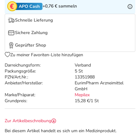
Refluthin, Lasea & Carmenthin Deals
Sport & Fitness
Täglich gut versorgt
+0,76 €
sammeln
APO Cash
Salus Deals
Tierapotheke
Schnelle Lieferung
Sichere Zahlung
Vitamine & Mineralstoffe
Geprüfter Shop
Marken
Zu meiner Favoriten-Liste hinzufügen
Darreichungsform:
Verband
Packungsgröße:
5 St
PZN/Art.Nr.:
13351988
Anbieter/Hersteller:
EurimPharm Arzneimittel
GmbH
Marke/Präparat:
Mepilex
Grundpreis:
15,28 €/1 St
Zur Artikelbeschreibung
Bei diesem Artikel handelt es sich um ein Medizinprodukt.