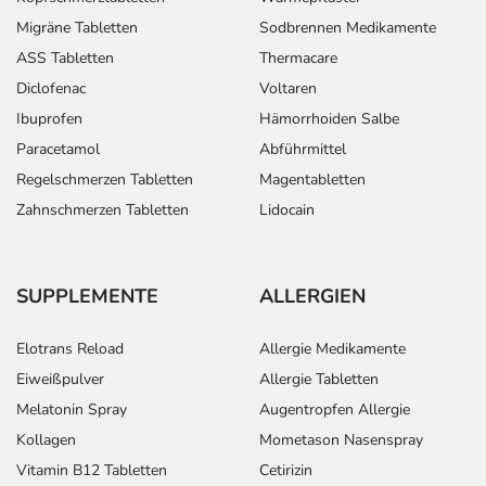
Migräne Tabletten
Sodbrennen Medikamente
ASS Tabletten
Thermacare
Diclofenac
Voltaren
Ibuprofen
Hämorrhoiden Salbe
Paracetamol
Abführmittel
Regelschmerzen Tabletten
Magentabletten
Zahnschmerzen Tabletten
Lidocain
SUPPLEMENTE
ALLERGIEN
Elotrans Reload
Allergie Medikamente
Eiweißpulver
Allergie Tabletten
Melatonin Spray
Augentropfen Allergie
Kollagen
Mometason Nasenspray
Vitamin B12 Tabletten
Cetirizin