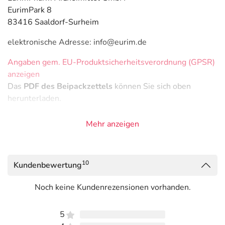
EurimPark 8
83416 Saaldorf-Surheim
elektronische Adresse: info@eurim.de
Angaben gem. EU-Produktsicherheitsverordnung (GPSR)
anzeigen
Das
PDF des Beipackzettels
können Sie sich oben
herunterladen.
Mehr anzeigen
10
Kundenbewertung
Noch keine Kundenrezensionen vorhanden.
5