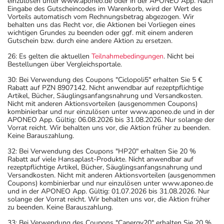
einzulösen unter www.aponeo.de oder in der APONEO App. Nach
Eingabe des Gutscheincodes im Warenkorb, wird der Wert des
Vorteils automatisch vom Rechnungsbetrag abgezogen. Wir
behalten uns das Recht vor, die Aktionen bei Vorliegen eines
wichtigen Grundes zu beenden oder ggf. mit einem anderen
Gutschein bzw. durch eine andere Aktion zu ersetzen.
26: Es gelten die aktuellen
Teilnahmebedingungen
. Nicht bei
Bestellungen über Vergleichsportale.
30: Bei Verwendung des Coupons "Ciclopoli5" erhalten Sie 5 €
Rabatt auf PZN 8907142. Nicht anwendbar auf rezeptpflichtige
Artikel, Bücher, Säuglingsanfangsnahrung und Versandkosten.
Nicht mit anderen Aktionsvorteilen (ausgenommen Coupons)
kombinierbar und nur einzulösen unter www.aponeo.de und in der
APONEO App. Gültig: 06.08.2026 bis 31.08.2026. Nur solange der
Vorrat reicht. Wir behalten uns vor, die Aktion früher zu beenden.
Keine Barauszahlung.
32: Bei Verwendung des Coupons "HP20" erhalten Sie 20 %
Rabatt auf viele Hansaplast-Produkte. Nicht anwendbar auf
rezeptpflichtige Artikel, Bücher, Säuglingsanfangsnahrung und
Versandkosten. Nicht mit anderen Aktionsvorteilen (ausgenommen
Coupons) kombinierbar und nur einzulösen unter www.aponeo.de
und in der APONEO App. Gültig: 01.07.2026 bis 31.08.2026. Nur
solange der Vorrat reicht. Wir behalten uns vor, die Aktion früher
zu beenden. Keine Barauszahlung.
33: Bei Verwendung des Coupons "Canergy20" erhalten Sie 20 %