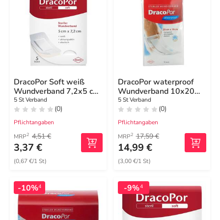
DracoPor Soft weiß
DracoPor waterproof
Wundverband 7,2x5 cm
Wundverband 10x20
steril
cm steril
5 St Verband
5 St Verband
(0)
(0)
Pflichtangaben
Pflichtangaben
4,51 €
17,59 €
2
2
MRP
MRP
3,37 €
14,99 €
(0,67 €/1 St)
(3,00 €/1 St)
-10%
-9%
4
4