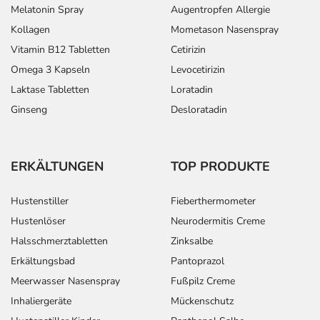
Melatonin Spray
Augentropfen Allergie
Kollagen
Mometason Nasenspray
Vitamin B12 Tabletten
Cetirizin
Omega 3 Kapseln
Levocetirizin
Laktase Tabletten
Loratadin
Ginseng
Desloratadin
ERKÄLTUNGEN
TOP PRODUKTE
Hustenstiller
Fieberthermometer
Hustenlöser
Neurodermitis Creme
Halsschmerztabletten
Zinksalbe
Erkältungsbad
Pantoprazol
Meerwasser Nasenspray
Fußpilz Creme
Inhaliergeräte
Mückenschutz