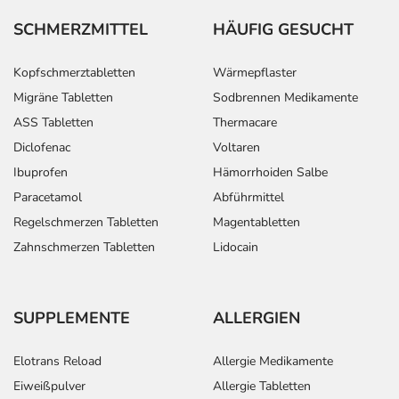
SCHMERZMITTEL
HÄUFIG GESUCHT
Kopfschmerztabletten
Wärmepflaster
Migräne Tabletten
Sodbrennen Medikamente
ASS Tabletten
Thermacare
Diclofenac
Voltaren
Ibuprofen
Hämorrhoiden Salbe
Paracetamol
Abführmittel
Regelschmerzen Tabletten
Magentabletten
Zahnschmerzen Tabletten
Lidocain
SUPPLEMENTE
ALLERGIEN
Elotrans Reload
Allergie Medikamente
Eiweißpulver
Allergie Tabletten