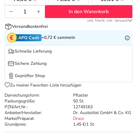
Refluthin, Lasea & Carmenthin Deals
Sport & Fitness
Täglich gut versorgt
In den Warenkorb
Salus Deals
Tierapotheke
inkl. MwSt. inkl. Versand
Versandkostenfrei
Vitamine & Mineralstoffe
+0,72 €
sammeln
APO Cash
Schnelle Lieferung
Marken
Sichere Zahlung
Geprüfter Shop
Zu meiner Favoriten-Liste hinzufügen
Darreichungsform:
Pflaster
Packungsgröße:
50 St
PZN/Art.Nr.:
12749163
Anbieter/Hersteller:
Dr. Ausbüttel GmbH & Co. KG
Marke/Präparat:
Draco
Grundpreis:
1,45 €/1 St