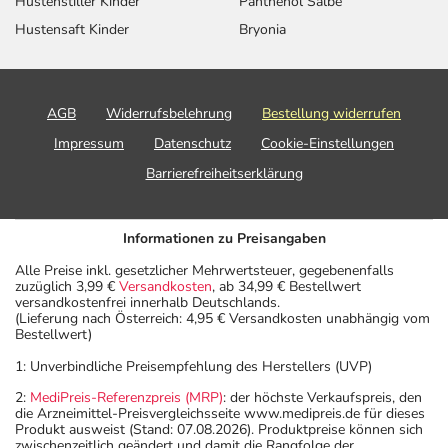
Hustenstiller Kinder
Panthenol Salbe
Hustensaft Kinder
Bryonia
AGB
Widerrufsbelehrung
Bestellung widerrufen
Impressum
Datenschutz
Cookie-Einstellungen
Barrierefreiheitserklärung
Informationen zu Preisangaben
Alle Preise inkl. gesetzlicher Mehrwertsteuer, gegebenenfalls
zuzüglich 3,99 €
Versandkosten
, ab 34,99 € Bestellwert
versandkostenfrei innerhalb Deutschlands.
(Lieferung nach Österreich: 4,95 € Versandkosten unabhängig vom
Bestellwert)
1: Unverbindliche Preisempfehlung des Herstellers (UVP)
2:
MediPreis-Referenzpreis (MRP)
: der höchste Verkaufspreis, den
die Arzneimittel-Preisvergleichsseite www.medipreis.de für dieses
Produkt ausweist (Stand: 07.08.2026). Produktpreise können sich
zwischenzeitlich geändert und damit die Rangfolge der