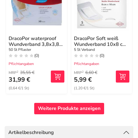
DracoPor waterproof
DracoPor Soft weiß
Wundverband 3,8x3,8
Wundverband 10x8 cm
cm steril
steril
50 St Pflaster
5 St Verband
(0)
(0)
Pflichtangaben
Pflichtangaben
35,55 €
6,60 €
2
2
MRP
MRP
31,99 €
5,99 €
(0,64 €/1 St)
(1,20 €/1 St)
Weitere Produkte anzeigen
Artikelbeschreibung