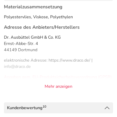
Materialzusammensetzung
Polyestervlies, Viskose, Polyethylen
Adresse des Anbieters/Herstellers
Dr. Ausbüttel GmbH & Co. KG
Ernst-Abbe-Str. 4
44149 Dortmund
elektronische Adresse: https://www.draco.de/ |
info@draco.de
Angaben gem. EU-Produktsicherheitsverordnung (GPSR)
anzeigen
Mehr anzeigen
Das
PDF des Beipackzettels
können Sie sich oben
herunterladen.
10
Kundenbewertung