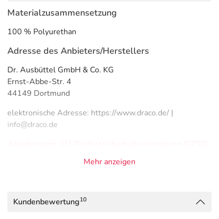
Materialzusammensetzung
100 % Polyurethan
Adresse des Anbieters/Herstellers
Dr. Ausbüttel GmbH & Co. KG
Ernst-Abbe-Str. 4
44149 Dortmund
elektronische Adresse: https://www.draco.de/ |
info@draco.de
Angaben gem. EU-Produktsicherheitsverordnung (GPSR)
anzeigen
Mehr anzeigen
Das
PDF des Beipackzettels
können Sie sich oben
herunterladen.
10
Kundenbewertung