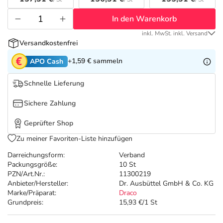
Refluthin, Lasea & Carmenthin Deals
Sport & Fitness
Täglich gut versorgt
In den Warenkorb
Salus Deals
Tierapotheke
inkl. MwSt. inkl. Versand
Versandkostenfrei
Vitamine & Mineralstoffe
+1,59 €
sammeln
APO Cash
Schnelle Lieferung
Marken
Sichere Zahlung
Geprüfter Shop
Zu meiner Favoriten-Liste hinzufügen
Darreichungsform:
Verband
Packungsgröße:
10 St
PZN/Art.Nr.:
11300219
Anbieter/Hersteller:
Dr. Ausbüttel GmbH & Co. KG
Marke/Präparat:
Draco
Grundpreis:
15,93 €/1 St