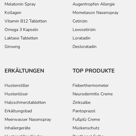
Melatonin Spray
Augentropfen Allergie
Kollagen
Mometason Nasenspray
Vitamin B12 Tabletten
Cetirizin
Omega 3 Kapseln
Levocetirizin
Laktase Tabletten
Loratadin
Ginseng
Desloratadin
ERKÄLTUNGEN
TOP PRODUKTE
Hustenstiller
Fieberthermometer
Hustenlöser
Neurodermitis Creme
Halsschmerztabletten
Zinksalbe
Erkältungsbad
Pantoprazol
Meerwasser Nasenspray
Fußpilz Creme
Inhaliergeräte
Mückenschutz