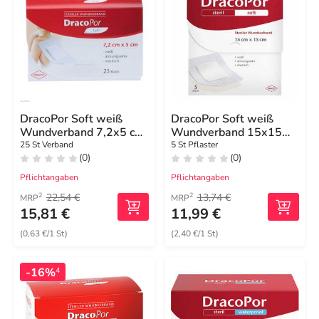
DracoPor Soft weiß
DracoPor Soft weiß
Wundverband 7,2x5 cm
Wundverband 15x15
steril
cm steril
25 St Verband
5 St Pflaster
(0)
(0)
Pflichtangaben
Pflichtangaben
22,54 €
13,74 €
2
2
MRP
MRP
15,81 €
11,99 €
(0,63 €/1 St)
(2,40 €/1 St)
-16%
4