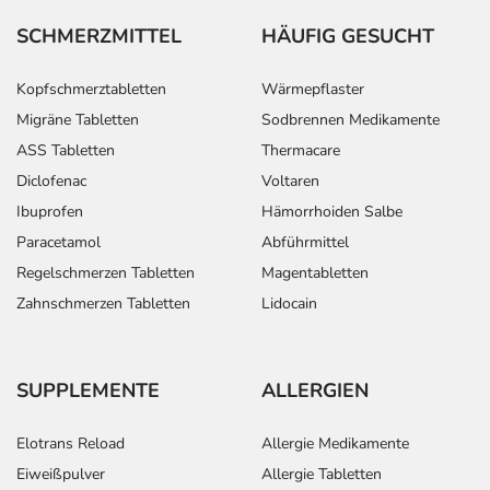
SCHMERZMITTEL
HÄUFIG GESUCHT
Kopfschmerztabletten
Wärmepflaster
Migräne Tabletten
Sodbrennen Medikamente
ASS Tabletten
Thermacare
Diclofenac
Voltaren
Ibuprofen
Hämorrhoiden Salbe
Paracetamol
Abführmittel
Regelschmerzen Tabletten
Magentabletten
Zahnschmerzen Tabletten
Lidocain
SUPPLEMENTE
ALLERGIEN
Elotrans Reload
Allergie Medikamente
Eiweißpulver
Allergie Tabletten