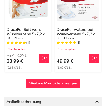
DracoPor Soft weiß
DracoPor waterproof
Wundverband 5x7,2 cm
Wundverband 5x7,2 cm
steril
steril
50 St Pflaster
50 St Pflaster
(1)
(1)
Pflichtangaben
Pflichtangaben
40,29 €
2
MRP
33,99 €
49,99 €
(0,68 €/1 St)
(1,00 €/1 St)
Weitere Produkte anzeigen
Artikelbeschreibung