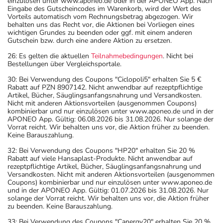
einzulösen unter www.aponeo.de oder in der APONEO App. Nach
Eingabe des Gutscheincodes im Warenkorb, wird der Wert des
Vorteils automatisch vom Rechnungsbetrag abgezogen. Wir
behalten uns das Recht vor, die Aktionen bei Vorliegen eines
wichtigen Grundes zu beenden oder ggf. mit einem anderen
Gutschein bzw. durch eine andere Aktion zu ersetzen.
26: Es gelten die aktuellen
Teilnahmebedingungen
. Nicht bei
Bestellungen über Vergleichsportale.
30: Bei Verwendung des Coupons "Ciclopoli5" erhalten Sie 5 €
Rabatt auf PZN 8907142. Nicht anwendbar auf rezeptpflichtige
Artikel, Bücher, Säuglingsanfangsnahrung und Versandkosten.
Nicht mit anderen Aktionsvorteilen (ausgenommen Coupons)
kombinierbar und nur einzulösen unter www.aponeo.de und in der
APONEO App. Gültig: 06.08.2026 bis 31.08.2026. Nur solange der
Vorrat reicht. Wir behalten uns vor, die Aktion früher zu beenden.
Keine Barauszahlung.
32: Bei Verwendung des Coupons "HP20" erhalten Sie 20 %
Rabatt auf viele Hansaplast-Produkte. Nicht anwendbar auf
rezeptpflichtige Artikel, Bücher, Säuglingsanfangsnahrung und
Versandkosten. Nicht mit anderen Aktionsvorteilen (ausgenommen
Coupons) kombinierbar und nur einzulösen unter www.aponeo.de
und in der APONEO App. Gültig: 01.07.2026 bis 31.08.2026. Nur
solange der Vorrat reicht. Wir behalten uns vor, die Aktion früher
zu beenden. Keine Barauszahlung.
33: Bei Verwendung des Coupons "Canergy20" erhalten Sie 20 %