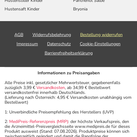
Hustenstiller Kinder
Panthenol Salbe
Hustensaft Kinder
Bryonia
AGB
Widerrufsbelehrung
Bestellung widerrufen
Impressum
Datenschutz
Cookie-Einstellungen
Barrierefreiheitserklärung
Informationen zu Preisangaben
Alle Preise inkl. gesetzlicher Mehrwertsteuer, gegebenenfalls
zuzüglich 3,99 €
Versandkosten
, ab 34,99 € Bestellwert
versandkostenfrei innerhalb Deutschlands.
(Lieferung nach Österreich: 4,95 € Versandkosten unabhängig vom
Bestellwert)
1: Unverbindliche Preisempfehlung des Herstellers (UVP)
2:
MediPreis-Referenzpreis (MRP)
: der höchste Verkaufspreis, den
die Arzneimittel-Preisvergleichsseite www.medipreis.de für dieses
Produkt ausweist (Stand: 07.08.2026). Produktpreise können sich
zwischenzeitlich geändert und damit die Rangfolge der