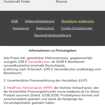
Hustensaft Kinder
Bryonia
AGB
Widerrufsbelehrung
Bestellung widerrufen
Impressum
Datenschutz
Cookie-Einstellungen
Barrierefreiheitserklärung
Informationen zu Preisangaben
Alle Preise inkl. gesetzlicher Mehrwertsteuer, gegebenenfalls
zuzüglich 3,99 €
Versandkosten
, ab 34,99 € Bestellwert
versandkostenfrei innerhalb Deutschlands.
(Lieferung nach Österreich: 4,95 € Versandkosten unabhängig vom
Bestellwert)
1: Unverbindliche Preisempfehlung des Herstellers (UVP)
2:
MediPreis-Referenzpreis (MRP)
: der höchste Verkaufspreis, den
die Arzneimittel-Preisvergleichsseite www.medipreis.de für dieses
Produkt ausweist (Stand: 10.08.2026). Produktpreise können sich
zwischenzeitlich geändert und damit die Rangfolge der
Versandapotheken geändert haben.