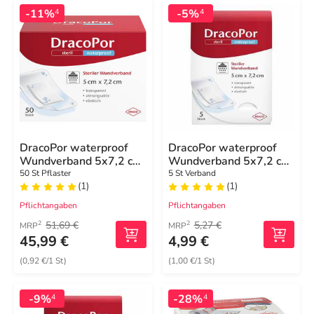
-11%
-5%
4
4
DracoPor waterproof
DracoPor waterproof
Wundverband 5x7,2 cm
Wundverband 5x7,2 cm
steril
steril
50 St Pflaster
5 St Verband
(1)
(1)
Pflichtangaben
Pflichtangaben
51,69 €
5,27 €
2
2
MRP
MRP
45,99 €
4,99 €
(0,92 €/1 St)
(1,00 €/1 St)
-9%
-28%
4
4