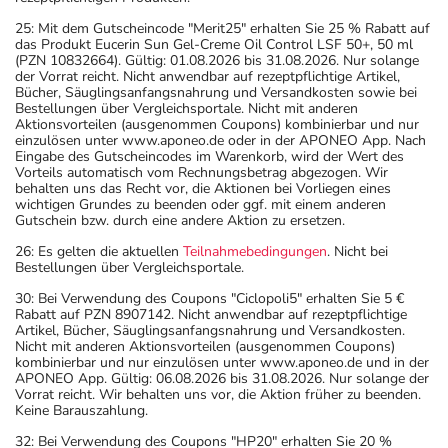
25: Mit dem Gutscheincode "Merit25" erhalten Sie 25 % Rabatt auf
das Produkt Eucerin Sun Gel-Creme Oil Control LSF 50+, 50 ml
(PZN 10832664). Gültig: 01.08.2026 bis 31.08.2026. Nur solange
der Vorrat reicht. Nicht anwendbar auf rezeptpflichtige Artikel,
Bücher, Säuglingsanfangsnahrung und Versandkosten sowie bei
Bestellungen über Vergleichsportale. Nicht mit anderen
Aktionsvorteilen (ausgenommen Coupons) kombinierbar und nur
einzulösen unter www.aponeo.de oder in der APONEO App. Nach
Eingabe des Gutscheincodes im Warenkorb, wird der Wert des
Vorteils automatisch vom Rechnungsbetrag abgezogen. Wir
behalten uns das Recht vor, die Aktionen bei Vorliegen eines
wichtigen Grundes zu beenden oder ggf. mit einem anderen
Gutschein bzw. durch eine andere Aktion zu ersetzen.
26: Es gelten die aktuellen
Teilnahmebedingungen
. Nicht bei
Bestellungen über Vergleichsportale.
30: Bei Verwendung des Coupons "Ciclopoli5" erhalten Sie 5 €
Rabatt auf PZN 8907142. Nicht anwendbar auf rezeptpflichtige
Artikel, Bücher, Säuglingsanfangsnahrung und Versandkosten.
Nicht mit anderen Aktionsvorteilen (ausgenommen Coupons)
kombinierbar und nur einzulösen unter www.aponeo.de und in der
APONEO App. Gültig: 06.08.2026 bis 31.08.2026. Nur solange der
Vorrat reicht. Wir behalten uns vor, die Aktion früher zu beenden.
Keine Barauszahlung.
32: Bei Verwendung des Coupons "HP20" erhalten Sie 20 %