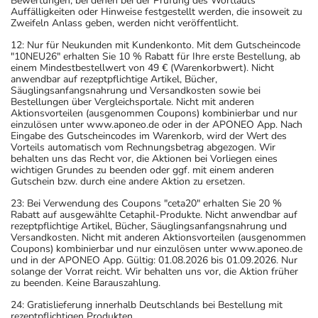
Bewertungen, bei denen bei der Prüfung des Wortlauts
Auffälligkeiten oder Hinweise festgestellt werden, die insoweit zu
Zweifeln Anlass geben, werden nicht veröffentlicht.
12: Nur für Neukunden mit Kundenkonto. Mit dem Gutscheincode
"10NEU26" erhalten Sie 10 % Rabatt für Ihre erste Bestellung, ab
einem Mindestbestellwert von 49 € (Warenkorbwert). Nicht
anwendbar auf rezeptpflichtige Artikel, Bücher,
Säuglingsanfangsnahrung und Versandkosten sowie bei
Bestellungen über Vergleichsportale. Nicht mit anderen
Aktionsvorteilen (ausgenommen Coupons) kombinierbar und nur
einzulösen unter www.aponeo.de oder in der APONEO App. Nach
Eingabe des Gutscheincodes im Warenkorb, wird der Wert des
Vorteils automatisch vom Rechnungsbetrag abgezogen. Wir
behalten uns das Recht vor, die Aktionen bei Vorliegen eines
wichtigen Grundes zu beenden oder ggf. mit einem anderen
Gutschein bzw. durch eine andere Aktion zu ersetzen.
23: Bei Verwendung des Coupons "ceta20" erhalten Sie 20 %
Rabatt auf ausgewählte Cetaphil-Produkte. Nicht anwendbar auf
rezeptpflichtige Artikel, Bücher, Säuglingsanfangsnahrung und
Versandkosten. Nicht mit anderen Aktionsvorteilen (ausgenommen
Coupons) kombinierbar und nur einzulösen unter www.aponeo.de
und in der APONEO App. Gültig: 01.08.2026 bis 01.09.2026. Nur
solange der Vorrat reicht. Wir behalten uns vor, die Aktion früher
zu beenden. Keine Barauszahlung.
24: Gratislieferung innerhalb Deutschlands bei Bestellung mit
rezeptpflichtigen Produkten.