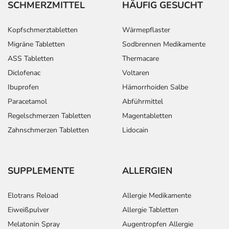
SCHMERZMITTEL
HÄUFIG GESUCHT
Kopfschmerztabletten
Wärmepflaster
Migräne Tabletten
Sodbrennen Medikamente
ASS Tabletten
Thermacare
Diclofenac
Voltaren
Ibuprofen
Hämorrhoiden Salbe
Paracetamol
Abführmittel
Regelschmerzen Tabletten
Magentabletten
Zahnschmerzen Tabletten
Lidocain
SUPPLEMENTE
ALLERGIEN
Elotrans Reload
Allergie Medikamente
Eiweißpulver
Allergie Tabletten
Melatonin Spray
Augentropfen Allergie