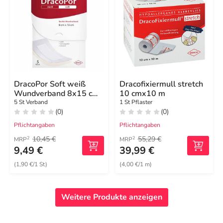
DracoPor Soft weiß
Dracofixiermull stretch
Wundverband 8x15 cm
10 cmx10 m
steril
5 St Verband
1 St Pflaster
(0)
(0)
Pflichtangaben
Pflichtangaben
10,45 €
55,29 €
2
2
MRP
MRP
9,49 €
39,99 €
(1,90 €/1 St)
(4,00 €/1 m)
Weitere Produkte anzeigen