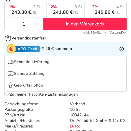
Refluthin, Lasea & Carmenthin Deals
Sport & Fitness
Sommerpflege für Haar und Kopfhaut
-1%
2 St
-2%
3 St
-2%
4 St
243,80 €
241,80 €
240,80 €
/ St
/ St
/ St
Salus Deals
Tierapotheke
Täglich gut versorgt
In den Warenkorb
inkl. MwSt. inkl. Versand
Vitamine & Mineralstoffe
Versandkostenfrei
+2,46 €
sammeln
APO Cash
Marken
Schnelle Lieferung
Sichere Zahlung
Geprüfter Shop
Zu meiner Favoriten-Liste hinzufügen
Darreichungsform:
Verband
Packungsgröße:
10 St
PZN/Art.Nr.:
10342144
Anbieter/Hersteller:
Dr. Ausbüttel GmbH & Co. KG
Marke/Präparat:
Draco