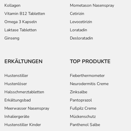
Kollagen
Mometason Nasenspray
Vitamin B12 Tabletten
Cetirizin
Omega 3 Kapseln
Levocetirizin
Laktase Tabletten
Loratadin
Ginseng
Desloratadin
ERKÄLTUNGEN
TOP PRODUKTE
Hustenstiller
Fieberthermometer
Hustenlöser
Neurodermitis Creme
Halsschmerztabletten
Zinksalbe
Erkältungsbad
Pantoprazol
Meerwasser Nasenspray
Fußpilz Creme
Inhaliergeräte
Mückenschutz
Hustenstiller Kinder
Panthenol Salbe