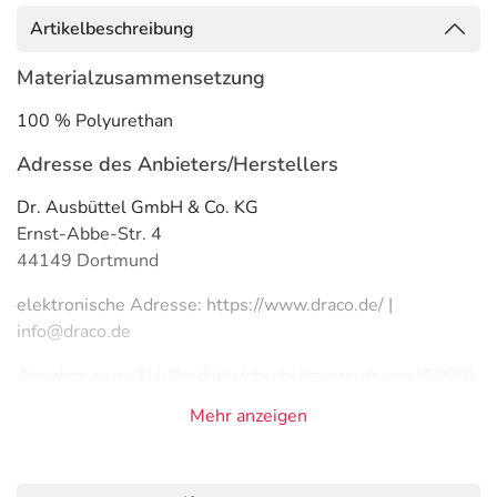
Artikelbeschreibung
Materialzusammensetzung
100 % Polyurethan
Adresse des Anbieters/Herstellers
Dr. Ausbüttel GmbH & Co. KG
Ernst-Abbe-Str. 4
44149 Dortmund
elektronische Adresse: https://www.draco.de/ |
info@draco.de
Angaben gem. EU-Produktsicherheitsverordnung (GPSR)
anzeigen
Mehr anzeigen
Das
PDF des Beipackzettels
können Sie sich oben
herunterladen.