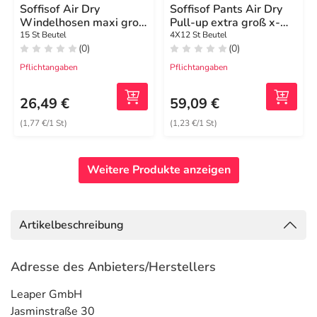
Soffisof Air Dry
Soffisof Pants Air Dry
Windelhosen maxi groß
Pull-up extra groß x-
XXL
large
15 St Beutel
4X12 St Beutel
(0)
(0)
Pflichtangaben
Pflichtangaben
26,49 €
59,09 €
(1,77 €/1 St)
(1,23 €/1 St)
Weitere Produkte anzeigen
Artikelbeschreibung
Adresse des Anbieters/Herstellers
Leaper GmbH
Jasminstraße 30