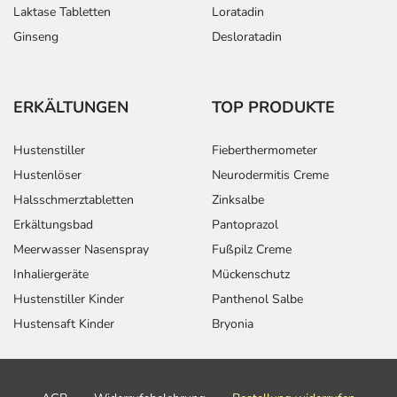
Laktase Tabletten
Loratadin
Ginseng
Desloratadin
ERKÄLTUNGEN
TOP PRODUKTE
Hustenstiller
Fieberthermometer
Hustenlöser
Neurodermitis Creme
Halsschmerztabletten
Zinksalbe
Erkältungsbad
Pantoprazol
Meerwasser Nasenspray
Fußpilz Creme
Inhaliergeräte
Mückenschutz
Hustenstiller Kinder
Panthenol Salbe
Hustensaft Kinder
Bryonia