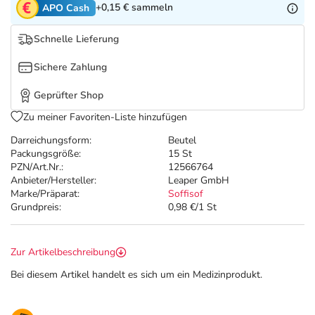
Refluthin, Lasea & Carmenthin Deals
Sport & Fitness
Täglich gut versorgt
+0,15 €
sammeln
APO Cash
Schnelle Lieferung
Salus Deals
Tierapotheke
Sichere Zahlung
Vitamine & Mineralstoffe
Geprüfter Shop
Zu meiner Favoriten-Liste hinzufügen
Marken
Darreichungsform:
Beutel
Packungsgröße:
15 St
PZN/Art.Nr.:
12566764
Anbieter/Hersteller:
Leaper GmbH
Marke/Präparat:
Soffisof
Grundpreis:
0,98 €/1 St
Zur Artikelbeschreibung
Bei diesem Artikel handelt es sich um ein Medizinprodukt.