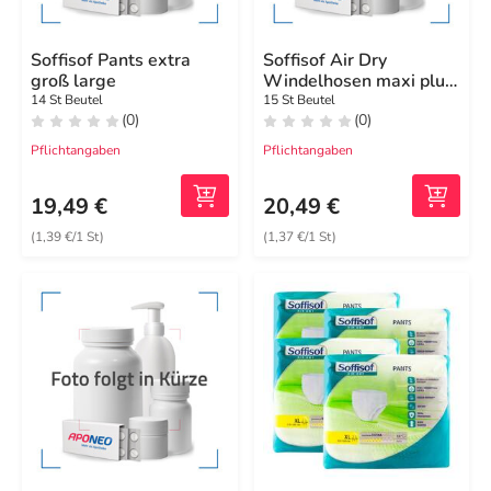
Soffisof Pants extra
Soffisof Air Dry
groß large
Windelhosen maxi plus
groß M
14 St Beutel
15 St Beutel
(0)
(0)
Pflichtangaben
Pflichtangaben
19,49 €
20,49 €
(1,39 €/1 St)
(1,37 €/1 St)