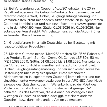
zu beenden. Keine Barauszahlung.
23: Bei Verwendung des Coupons "ceta20" erhalten Sie 20 %
Rabatt auf ausgewählte Cetaphil-Produkte. Nicht anwendbar auf
rezeptpflichtige Artikel, Bücher, Säuglingsanfangsnahrung und
Versandkosten. Nicht mit anderen Aktionsvorteilen (ausgenommen
Coupons) kombinierbar und nur einzulösen unter www.aponeo.de
und in der APONEO App. Gültig: 01.08.2026 bis 01.09.2026. Nur
solange der Vorrat reicht. Wir behalten uns vor, die Aktion früher
zu beenden. Keine Barauszahlung.
24: Gratislieferung innerhalb Deutschlands bei Bestellung mit
rezeptpflichtigen Produkten.
25: Mit dem Gutscheincode "Merit25" erhalten Sie 25 % Rabatt auf
das Produkt Eucerin Sun Gel-Creme Oil Control LSF 50+, 50 ml
(PZN 10832664). Gültig: 01.08.2026 bis 31.08.2026. Nur solange
der Vorrat reicht. Nicht anwendbar auf rezeptpflichtige Artikel,
Bücher, Säuglingsanfangsnahrung und Versandkosten sowie bei
Bestellungen über Vergleichsportale. Nicht mit anderen
Aktionsvorteilen (ausgenommen Coupons) kombinierbar und nur
einzulösen unter www.aponeo.de oder in der APONEO App. Nach
Eingabe des Gutscheincodes im Warenkorb, wird der Wert des
Vorteils automatisch vom Rechnungsbetrag abgezogen. Wir
behalten uns das Recht vor, die Aktionen bei Vorliegen eines
wichtigen Grundes zu beenden oder ggf. mit einem anderen
Gutschein bzw. durch eine andere Aktion zu ersetzen.