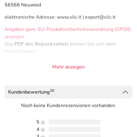
56566 Neuwied
elektronische Adresse: www.silc.it | export@silc.it
Angaben gem. EU-Produktsicherheitsverordnung (GPSR)
anzeigen
Das
PDF des Beipackzettels
können Sie sich oben
herunterladen.
Mehr anzeigen
10
Kundenbewertung
Noch keine Kundenrezensionen vorhanden.
5
4
3