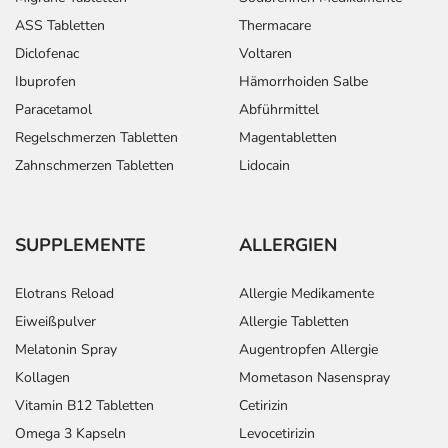
ASS Tabletten
Thermacare
Diclofenac
Voltaren
Ibuprofen
Hämorrhoiden Salbe
Paracetamol
Abführmittel
Regelschmerzen Tabletten
Magentabletten
Zahnschmerzen Tabletten
Lidocain
SUPPLEMENTE
ALLERGIEN
Elotrans Reload
Allergie Medikamente
Eiweißpulver
Allergie Tabletten
Melatonin Spray
Augentropfen Allergie
Kollagen
Mometason Nasenspray
Vitamin B12 Tabletten
Cetirizin
Omega 3 Kapseln
Levocetirizin