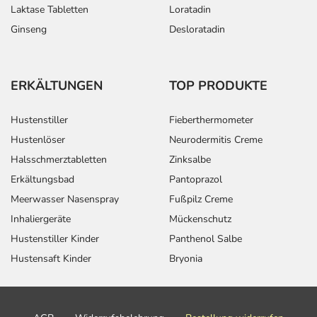
Laktase Tabletten
Loratadin
Ginseng
Desloratadin
ERKÄLTUNGEN
TOP PRODUKTE
Hustenstiller
Fieberthermometer
Hustenlöser
Neurodermitis Creme
Halsschmerztabletten
Zinksalbe
Erkältungsbad
Pantoprazol
Meerwasser Nasenspray
Fußpilz Creme
Inhaliergeräte
Mückenschutz
Hustenstiller Kinder
Panthenol Salbe
Hustensaft Kinder
Bryonia