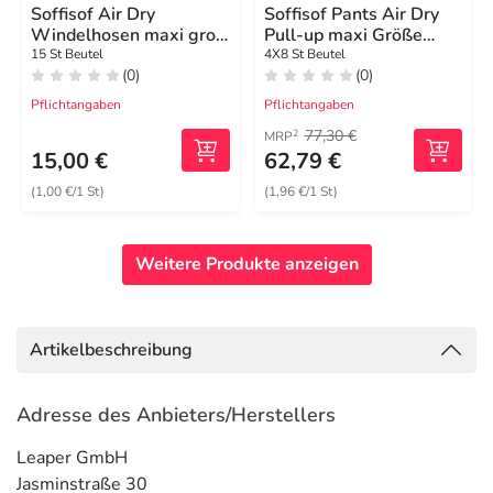
Soffisof Air Dry
Soffisof Pants Air Dry
Windelhosen maxi groß
Pull-up maxi Größe
M
large
15 St Beutel
4X8 St Beutel
(0)
(0)
Pflichtangaben
Pflichtangaben
77,30 €
2
MRP
15,00 €
62,79 €
(1,00 €/1 St)
(1,96 €/1 St)
Weitere Produkte anzeigen
Artikelbeschreibung
Adresse des Anbieters/Herstellers
Leaper GmbH
Jasminstraße 30