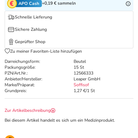
Refluthin, Lasea & Carmenthin Deals
Sport & Fitness
Täglich gut versorgt
+0,19 €
sammeln
APO Cash
Schnelle Lieferung
Salus Deals
Tierapotheke
Sichere Zahlung
Vitamine & Mineralstoffe
Geprüfter Shop
Zu meiner Favoriten-Liste hinzufügen
Marken
Darreichungsform:
Beutel
Packungsgröße:
15 St
PZN/Art.Nr.:
12566333
Anbieter/Hersteller:
Leaper GmbH
Marke/Präparat:
Soffisof
Grundpreis:
1,27 €/1 St
Zur Artikelbeschreibung
Bei diesem Artikel handelt es sich um ein Medizinprodukt.