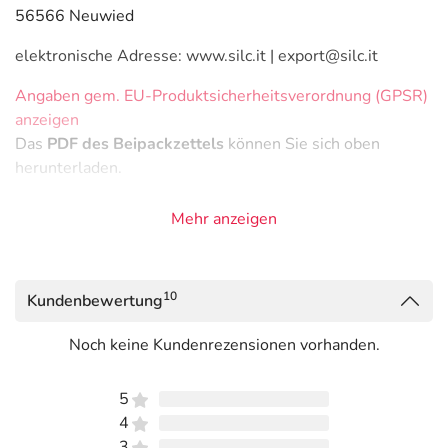
56566 Neuwied
elektronische Adresse: www.silc.it | export@silc.it
Angaben gem. EU-Produktsicherheitsverordnung (GPSR)
anzeigen
Das
PDF des Beipackzettels
können Sie sich oben
herunterladen.
Mehr anzeigen
10
Kundenbewertung
Noch keine Kundenrezensionen vorhanden.
5
4
3