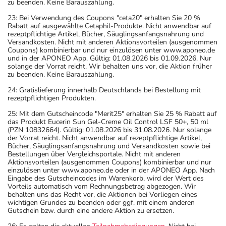
zu beenden. Keine Barauszahlung.
23: Bei Verwendung des Coupons "ceta20" erhalten Sie 20 %
Rabatt auf ausgewählte Cetaphil-Produkte. Nicht anwendbar auf
rezeptpflichtige Artikel, Bücher, Säuglingsanfangsnahrung und
Versandkosten. Nicht mit anderen Aktionsvorteilen (ausgenommen
Coupons) kombinierbar und nur einzulösen unter www.aponeo.de
und in der APONEO App. Gültig: 01.08.2026 bis 01.09.2026. Nur
solange der Vorrat reicht. Wir behalten uns vor, die Aktion früher
zu beenden. Keine Barauszahlung.
24: Gratislieferung innerhalb Deutschlands bei Bestellung mit
rezeptpflichtigen Produkten.
25: Mit dem Gutscheincode "Merit25" erhalten Sie 25 % Rabatt auf
das Produkt Eucerin Sun Gel-Creme Oil Control LSF 50+, 50 ml
(PZN 10832664). Gültig: 01.08.2026 bis 31.08.2026. Nur solange
der Vorrat reicht. Nicht anwendbar auf rezeptpflichtige Artikel,
Bücher, Säuglingsanfangsnahrung und Versandkosten sowie bei
Bestellungen über Vergleichsportale. Nicht mit anderen
Aktionsvorteilen (ausgenommen Coupons) kombinierbar und nur
einzulösen unter www.aponeo.de oder in der APONEO App. Nach
Eingabe des Gutscheincodes im Warenkorb, wird der Wert des
Vorteils automatisch vom Rechnungsbetrag abgezogen. Wir
behalten uns das Recht vor, die Aktionen bei Vorliegen eines
wichtigen Grundes zu beenden oder ggf. mit einem anderen
Gutschein bzw. durch eine andere Aktion zu ersetzen.