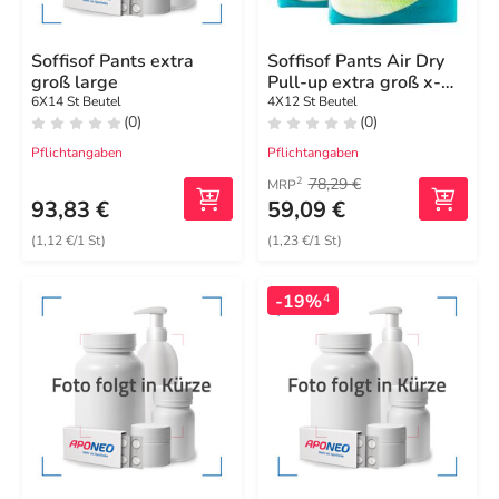
Soffisof Pants extra
Soffisof Pants Air Dry
groß large
Pull-up extra groß x-
large
6X14 St Beutel
4X12 St Beutel
(0)
(0)
Pflichtangaben
Pflichtangaben
78,29 €
2
MRP
93,83 €
59,09 €
(1,12 €/1 St)
(1,23 €/1 St)
-19%
4