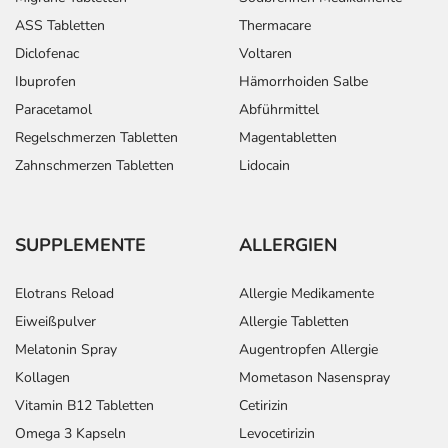
ASS Tabletten
Thermacare
Diclofenac
Voltaren
Ibuprofen
Hämorrhoiden Salbe
Paracetamol
Abführmittel
Regelschmerzen Tabletten
Magentabletten
Zahnschmerzen Tabletten
Lidocain
SUPPLEMENTE
ALLERGIEN
Elotrans Reload
Allergie Medikamente
Eiweißpulver
Allergie Tabletten
Melatonin Spray
Augentropfen Allergie
Kollagen
Mometason Nasenspray
Vitamin B12 Tabletten
Cetirizin
Omega 3 Kapseln
Levocetirizin