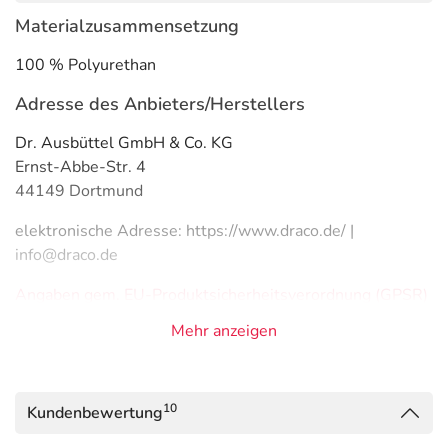
Materialzusammensetzung
100 % Polyurethan
Adresse des Anbieters/Herstellers
Dr. Ausbüttel GmbH & Co. KG
Ernst-Abbe-Str. 4
44149 Dortmund
elektronische Adresse: https://www.draco.de/ |
info@draco.de
Angaben gem. EU-Produktsicherheitsverordnung (GPSR)
anzeigen
Mehr anzeigen
Das
PDF des Beipackzettels
können Sie sich oben
herunterladen.
10
Kundenbewertung