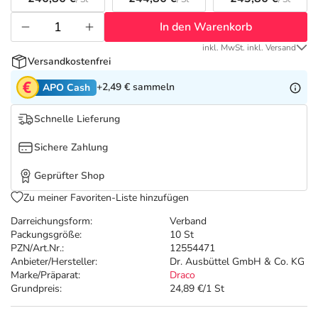
Refluthin, Lasea & Carmenthin Deals
Sport & Fitness
Täglich gut versorgt
In den Warenkorb
Salus Deals
Tierapotheke
inkl. MwSt. inkl. Versand
Versandkostenfrei
Vitamine & Mineralstoffe
+2,49 €
sammeln
APO Cash
Schnelle Lieferung
Marken
Sichere Zahlung
Geprüfter Shop
Zu meiner Favoriten-Liste hinzufügen
Darreichungsform:
Verband
Packungsgröße:
10 St
PZN/Art.Nr.:
12554471
Anbieter/Hersteller:
Dr. Ausbüttel GmbH & Co. KG
Marke/Präparat:
Draco
Grundpreis:
24,89 €/1 St