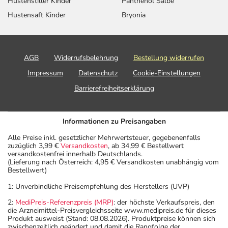
Hustenstiller Kinder
Panthenol Salbe
Hustensaft Kinder
Bryonia
AGB
Widerrufsbelehrung
Bestellung widerrufen
Impressum
Datenschutz
Cookie-Einstellungen
Barrierefreiheitserklärung
Informationen zu Preisangaben
Alle Preise inkl. gesetzlicher Mehrwertsteuer, gegebenenfalls
zuzüglich 3,99 €
Versandkosten
, ab 34,99 € Bestellwert
versandkostenfrei innerhalb Deutschlands.
(Lieferung nach Österreich: 4,95 € Versandkosten unabhängig vom
Bestellwert)
1: Unverbindliche Preisempfehlung des Herstellers (UVP)
2:
MediPreis-Referenzpreis (MRP)
: der höchste Verkaufspreis, den
die Arzneimittel-Preisvergleichsseite www.medipreis.de für dieses
Produkt ausweist (Stand: 08.08.2026). Produktpreise können sich
zwischenzeitlich geändert und damit die Rangfolge der