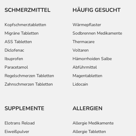
SCHMERZMITTEL
HÄUFIG GESUCHT
Kopfschmerztabletten
Wärmepflaster
Migräne Tabletten
Sodbrennen Medikamente
ASS Tabletten
Thermacare
Diclofenac
Voltaren
Ibuprofen
Hämorrhoiden Salbe
Paracetamol
Abführmittel
Regelschmerzen Tabletten
Magentabletten
Zahnschmerzen Tabletten
Lidocain
SUPPLEMENTE
ALLERGIEN
Elotrans Reload
Allergie Medikamente
Eiweißpulver
Allergie Tabletten