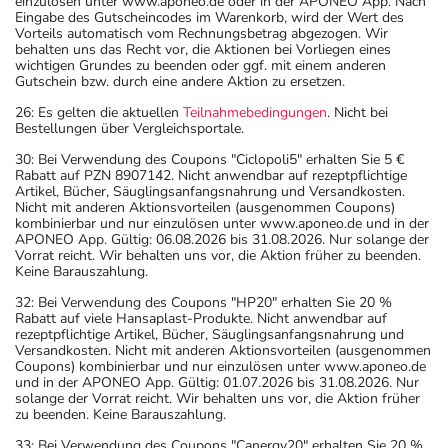
einzulösen unter www.aponeo.de oder in der APONEO App. Nach
Eingabe des Gutscheincodes im Warenkorb, wird der Wert des
Vorteils automatisch vom Rechnungsbetrag abgezogen. Wir
behalten uns das Recht vor, die Aktionen bei Vorliegen eines
wichtigen Grundes zu beenden oder ggf. mit einem anderen
Gutschein bzw. durch eine andere Aktion zu ersetzen.
26: Es gelten die aktuellen
Teilnahmebedingungen
. Nicht bei
Bestellungen über Vergleichsportale.
30: Bei Verwendung des Coupons "Ciclopoli5" erhalten Sie 5 €
Rabatt auf PZN 8907142. Nicht anwendbar auf rezeptpflichtige
Artikel, Bücher, Säuglingsanfangsnahrung und Versandkosten.
Nicht mit anderen Aktionsvorteilen (ausgenommen Coupons)
kombinierbar und nur einzulösen unter www.aponeo.de und in der
APONEO App. Gültig: 06.08.2026 bis 31.08.2026. Nur solange der
Vorrat reicht. Wir behalten uns vor, die Aktion früher zu beenden.
Keine Barauszahlung.
32: Bei Verwendung des Coupons "HP20" erhalten Sie 20 %
Rabatt auf viele Hansaplast-Produkte. Nicht anwendbar auf
rezeptpflichtige Artikel, Bücher, Säuglingsanfangsnahrung und
Versandkosten. Nicht mit anderen Aktionsvorteilen (ausgenommen
Coupons) kombinierbar und nur einzulösen unter www.aponeo.de
und in der APONEO App. Gültig: 01.07.2026 bis 31.08.2026. Nur
solange der Vorrat reicht. Wir behalten uns vor, die Aktion früher
zu beenden. Keine Barauszahlung.
33: Bei Verwendung des Coupons "Canergy20" erhalten Sie 20 %