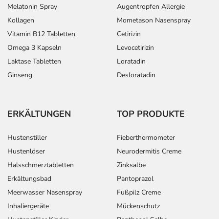
Melatonin Spray
Augentropfen Allergie
Kollagen
Mometason Nasenspray
Vitamin B12 Tabletten
Cetirizin
Omega 3 Kapseln
Levocetirizin
Laktase Tabletten
Loratadin
Ginseng
Desloratadin
ERKÄLTUNGEN
TOP PRODUKTE
Hustenstiller
Fieberthermometer
Hustenlöser
Neurodermitis Creme
Halsschmerztabletten
Zinksalbe
Erkältungsbad
Pantoprazol
Meerwasser Nasenspray
Fußpilz Creme
Inhaliergeräte
Mückenschutz