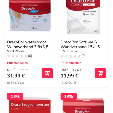
DracoPor waterproof
DracoPor Soft weiß
Wundverband 3,8x3,8
Wundverband 15x15
cm steril
cm steril
50 St Pflaster
5 St Pflaster
(0)
(0)
Pflichtangaben
Pflichtangaben
35,55 €
13,74 €
2
2
MRP
MRP
31,99 €
11,99 €
(0,64 €/1 St)
(2,40 €/1 St)
-16%
-19%
4
4