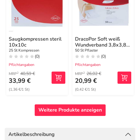
Saugkompressen steril
DracoPor Soft weiß
10x10c
Wundverband 3,8x3,8
cm steril
25 St Kompressen
50 St Pflaster
(0)
(0)
Pflichtangaben
Pflichtangaben
40,59 €
26,02 €
2
2
MRP
MRP
33,99 €
20,99 €
(1,36 €/1 St)
(0,42 €/1 St)
Weitere Produkte anzeigen
Artikelbeschreibung