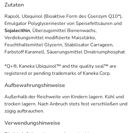
Zutaten
Allergene) sind bei den Lebensmittelangaben als pdf
hinterlegt. (oben)
Rapsöl, Ubiquinol (Bioaktive Form des Coenzym Q10*),
Emulgator Polyglycerinester von Speisefettsäuren und
Sojalecithin
, Überzugsmittel Bienenwachs,
Verdickungsmittel modifizierte Maisstärke,
Feuchthaltemittel Glycerin, Stabilisator Carrageen,
Farbstoff Karamell, Säuerungsmittel Dinatriumphosphat
*Q+®, Kaneka Ubiquinol™ and the quality seal™ are
registered or pending trademarks of Kaneka Corp.
Aufbewahrungshinweise
Außerhalb der Reichweite von Kindern lagern. Kühl und
trocken lagern. Nach Anbruch stets fest verschließen und
zügig aufbrauchen.
Verwendungshinweise