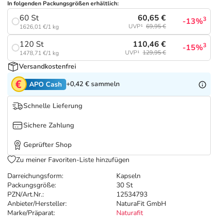
Refluthin, Lasea & Carmenthin Deals
Sport & Fitness
Täglich gut versorgt
In folgenden Packungsgrößen erhältlich:
60,65 €
60 St
3
-13%
UVP¹
69,95 €
1626,01 €/1 kg
Salus Deals
Tierapotheke
110,46 €
120 St
3
-15%
UVP¹
129,95 €
1478,71 €/1 kg
Vitamine & Mineralstoffe
Versandkostenfrei
+0,42 €
sammeln
APO Cash
Marken
Schnelle Lieferung
Sichere Zahlung
Geprüfter Shop
Zu meiner Favoriten-Liste hinzufügen
Darreichungsform:
Kapseln
Packungsgröße:
30 St
PZN/Art.Nr.:
12534793
Anbieter/Hersteller:
NaturaFit GmbH
Marke/Präparat:
Naturafit