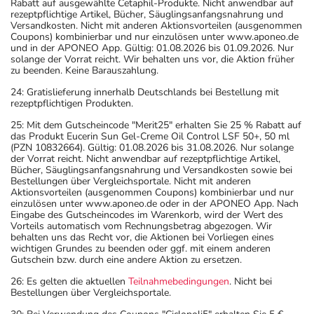
Rabatt auf ausgewählte Cetaphil-Produkte. Nicht anwendbar auf
rezeptpflichtige Artikel, Bücher, Säuglingsanfangsnahrung und
Versandkosten. Nicht mit anderen Aktionsvorteilen (ausgenommen
Coupons) kombinierbar und nur einzulösen unter www.aponeo.de
und in der APONEO App. Gültig: 01.08.2026 bis 01.09.2026. Nur
solange der Vorrat reicht. Wir behalten uns vor, die Aktion früher
zu beenden. Keine Barauszahlung.
24: Gratislieferung innerhalb Deutschlands bei Bestellung mit
rezeptpflichtigen Produkten.
25: Mit dem Gutscheincode "Merit25" erhalten Sie 25 % Rabatt auf
das Produkt Eucerin Sun Gel-Creme Oil Control LSF 50+, 50 ml
(PZN 10832664). Gültig: 01.08.2026 bis 31.08.2026. Nur solange
der Vorrat reicht. Nicht anwendbar auf rezeptpflichtige Artikel,
Bücher, Säuglingsanfangsnahrung und Versandkosten sowie bei
Bestellungen über Vergleichsportale. Nicht mit anderen
Aktionsvorteilen (ausgenommen Coupons) kombinierbar und nur
einzulösen unter www.aponeo.de oder in der APONEO App. Nach
Eingabe des Gutscheincodes im Warenkorb, wird der Wert des
Vorteils automatisch vom Rechnungsbetrag abgezogen. Wir
behalten uns das Recht vor, die Aktionen bei Vorliegen eines
wichtigen Grundes zu beenden oder ggf. mit einem anderen
Gutschein bzw. durch eine andere Aktion zu ersetzen.
26: Es gelten die aktuellen
Teilnahmebedingungen
. Nicht bei
Bestellungen über Vergleichsportale.