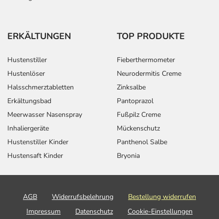
ERKÄLTUNGEN
TOP PRODUKTE
Hustenstiller
Fieberthermometer
Hustenlöser
Neurodermitis Creme
Halsschmerztabletten
Zinksalbe
Erkältungsbad
Pantoprazol
Meerwasser Nasenspray
Fußpilz Creme
Inhaliergeräte
Mückenschutz
Hustenstiller Kinder
Panthenol Salbe
Hustensaft Kinder
Bryonia
AGB
Widerrufsbelehrung
Bestellung widerrufen
Impressum
Datenschutz
Cookie-Einstellungen