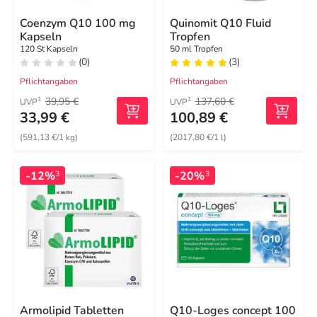
Coenzym Q10 100 mg
Quinomit Q10 Fluid
Kapseln
Tropfen
120 St Kapseln
50 ml Tropfen
(0)
(3)
Pflichtangaben
Pflichtangaben
39,95 €
137,60 €
1
1
UVP
UVP
33,99 €
100,89 €
(591,13 €/1 kg)
(2017,80 €/1 l)
-12%
-20%
3
3
Armolipid Tabletten
Q10-Loges concept 100