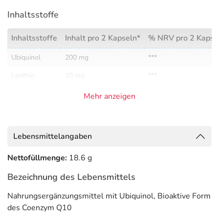
Inhaltsstoffe
Inhaltsstoffe
Inhalt pro 2 Kapseln*
% NRV pro 2 Kapse
Ubiquinol
200 mg
***
Lecithin
10 mg
***
Mehr anzeigen
* täglich empfohlene Verzehrmenge (Tagesdosis)
**NRV = Referenzmenge nach VO (EU) Nr. 1169/2011
*** kein NRV vorhanden
Lebensmittelangaben
Adresse des Lebensmittel-Unternehmens
Nettofüllmenge:
18.6 g
NaturaFit GmbH
Bezeichnung des Lebensmittels
Am Sandfeld 9-11
91341 Röttenbach
Nahrungsergänzungsmittel mit Ubiquinol, Bioaktive Form
des Coenzym Q10
Informationen zu diesem Lebensmittel (wie z. B. Zutaten,