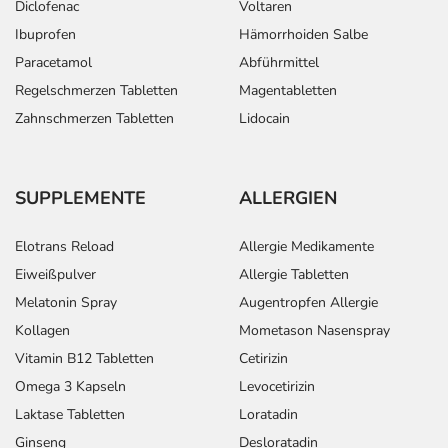
Diclofenac
Voltaren
Ibuprofen
Hämorrhoiden Salbe
Paracetamol
Abführmittel
Regelschmerzen Tabletten
Magentabletten
Zahnschmerzen Tabletten
Lidocain
SUPPLEMENTE
ALLERGIEN
Elotrans Reload
Allergie Medikamente
Eiweißpulver
Allergie Tabletten
Melatonin Spray
Augentropfen Allergie
Kollagen
Mometason Nasenspray
Vitamin B12 Tabletten
Cetirizin
Omega 3 Kapseln
Levocetirizin
Laktase Tabletten
Loratadin
Ginseng
Desloratadin