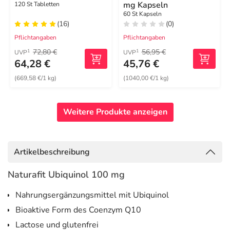
mg Kapseln
120 St Tabletten
60 St Kapseln
(16)
(0)
Pflichtangaben
Pflichtangaben
72,80 €
56,95 €
1
1
UVP
UVP
64,28 €
45,76 €
(669,58 €/1 kg)
(1040,00 €/1 kg)
Weitere Produkte anzeigen
Artikelbeschreibung
Naturafit Ubiquinol 100 mg
Nahrungsergänzungsmittel mit Ubiquinol
Bioaktive Form des Coenzym Q10
Lactose und glutenfrei