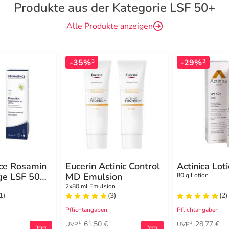
Produkte aus der Kategorie LSF 50+
Alle Produkte anzeigen
-35%
-29%
3
3
ce Rosamin
Eucerin Actinic Control
Actinica Lot
ge LSF 50
MD Emulsion
80 g Lotion
2x80 ml Emulsion
1)
(3)
(2)
Pflichtangaben
Pflichtangaben
61,50 €
28,77 €
1
1
UVP
UVP