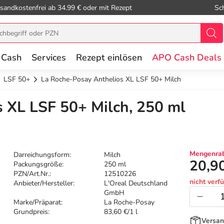
sandkostenfrei ab 34.99 € oder mit Rezept
Sc
 Cash
Services
Rezept einlösen
APO Cash Deals
LSF 50+
La Roche-Posay Anthelios XL LSF 50+ Milch
 XL LSF 50+ Milch, 250 ml
Mengenrab
Darreichungsform:
Milch
20,9
Packungsgröße:
250 ml
PZN/Art.Nr.:
12510226
nicht verf
Anbieter/Hersteller:
L'Oreal Deutschland
GmbH
Marke/Präparat:
La Roche-Posay
Grundpreis:
83,60 €/1 l
Versan