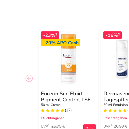
-23%
-16%
3
3
+20%
APO Cash
Eucerin Sun Fluid
Dermasen
Pigment Control LSF
Tagespfle
50 +
Emulsion
50 ml Creme
50 ml Emulsion
(17)
(
Pflichtangaben
Pflichtangaben
25,75 €
26,90 €
1
1
UVP
UVP