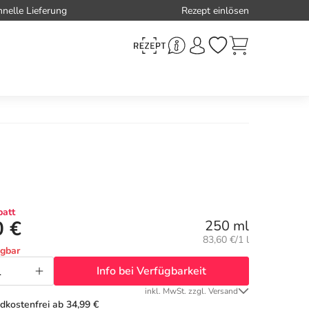
hnelle Lieferung
Rezept einlösen
att
0 €
250 ml
Grundpreis:
83,60 €/1 l
ügbar
Info bei Verfügbarkeit
inkl. MwSt. zzgl. Versand
dkostenfrei ab 34,99 €