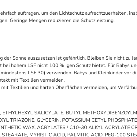
hrfach auftragen, um den Lichtschutz aufrechtzuerhalten, in
en. Geringe Mengen reduzieren die Schutzleistung.
der Sonne auszusetzen ist gefährlich. Bleiben Sie nicht zu la
 bei hohem LSF nicht 100 % igen Schutz bietet. Für Babys un
(mindestens LSF 30) verwenden. Babys und Kleinkinder vor di
takt mit Textilien vermeiden.
t mit Textilien und harten Oberflächen vermeiden, um Verfär
 ETHYLHEXYL SALICYLATE, BUTYL METHOXYDIBENZOYLM
HEXYL TRIAZONE, GLYCERIN, POTASSIUM CETYL PHOSPHATE
YNTHETIC WAX, ACRYLATES / C10-30 ALKYL ACRYLATE 
 STEARATE, MYRISTIC ACID, PALMITIC ACID, PEG-100 S