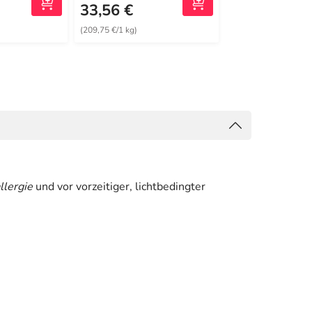
33,56 €
17,99 €
(209,75 €/1 kg)
(359,80 €/1 l)
llergie
und vor vorzeitiger, lichtbedingter