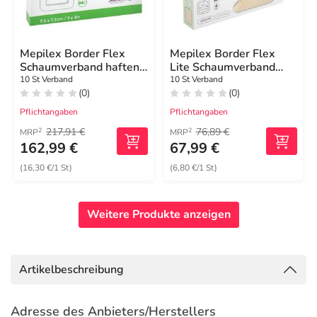
Mepilex Border Flex
Mepilex Border Flex
Schaumverband haftend
Lite Schaumverband
7,5x7,5 cm
4x5 cm
10 St Verband
10 St Verband
(0)
(0)
Pflichtangaben
Pflichtangaben
217,91 €
76,89 €
2
2
MRP
MRP
162,99 €
67,99 €
(16,30 €/1 St)
(6,80 €/1 St)
Weitere Produkte anzeigen
Artikelbeschreibung
Adresse des Anbieters/Herstellers