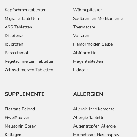
Kopfschmerztabletten
Wärmepflaster
Migräne Tabletten
Sodbrennen Medikamente
ASS Tabletten
Thermacare
Diclofenac
Voltaren
Ibuprofen
Hämorrhoiden Salbe
Paracetamol
Abführmittel
Regelschmerzen Tabletten
Magentabletten
Zahnschmerzen Tabletten
Lidocain
SUPPLEMENTE
ALLERGIEN
Elotrans Reload
Allergie Medikamente
Eiweißpulver
Allergie Tabletten
Melatonin Spray
Augentropfen Allergie
Kollagen
Mometason Nasenspray