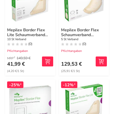
Mepilex Border Flex
Mepilex Border Flex
Lite Schaumverband
Schaumverband
4x5 cm
haft.7,8x10 cm oval
10 St Verband
5 St Verband
(0)
(0)
Pflichtangaben
Pflichtangaben
149,59 €
2
MRP
41,99 €
129,53 €
(4,20 €/1 St)
(25,91 €/1 St)
-25%
-12%
4
4