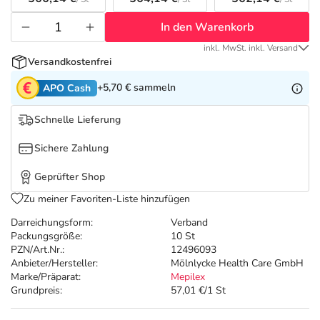
Refluthin, Lasea & Carmenthin Deals
Sport & Fitness
Täglich gut versorgt
In den Warenkorb
Salus Deals
Tierapotheke
inkl. MwSt. inkl. Versand
Versandkostenfrei
Vitamine & Mineralstoffe
+5,70 €
sammeln
APO Cash
Schnelle Lieferung
Marken
Sichere Zahlung
Geprüfter Shop
Zu meiner Favoriten-Liste hinzufügen
Darreichungsform:
Verband
Packungsgröße:
10 St
PZN/Art.Nr.:
12496093
Anbieter/Hersteller:
Mölnlycke Health Care GmbH
Marke/Präparat:
Mepilex
Grundpreis:
57,01 €/1 St