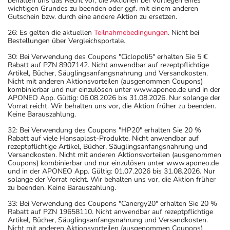
behalten uns das Recht vor, die Aktionen bei Vorliegen eines
wichtigen Grundes zu beenden oder ggf. mit einem anderen
Gutschein bzw. durch eine andere Aktion zu ersetzen.
26: Es gelten die aktuellen
Teilnahmebedingungen
. Nicht bei
Bestellungen über Vergleichsportale.
30: Bei Verwendung des Coupons "Ciclopoli5" erhalten Sie 5 €
Rabatt auf PZN 8907142. Nicht anwendbar auf rezeptpflichtige
Artikel, Bücher, Säuglingsanfangsnahrung und Versandkosten.
Nicht mit anderen Aktionsvorteilen (ausgenommen Coupons)
kombinierbar und nur einzulösen unter www.aponeo.de und in der
APONEO App. Gültig: 06.08.2026 bis 31.08.2026. Nur solange der
Vorrat reicht. Wir behalten uns vor, die Aktion früher zu beenden.
Keine Barauszahlung.
32: Bei Verwendung des Coupons "HP20" erhalten Sie 20 %
Rabatt auf viele Hansaplast-Produkte. Nicht anwendbar auf
rezeptpflichtige Artikel, Bücher, Säuglingsanfangsnahrung und
Versandkosten. Nicht mit anderen Aktionsvorteilen (ausgenommen
Coupons) kombinierbar und nur einzulösen unter www.aponeo.de
und in der APONEO App. Gültig: 01.07.2026 bis 31.08.2026. Nur
solange der Vorrat reicht. Wir behalten uns vor, die Aktion früher
zu beenden. Keine Barauszahlung.
33: Bei Verwendung des Coupons "Canergy20" erhalten Sie 20 %
Rabatt auf PZN 19658110. Nicht anwendbar auf rezeptpflichtige
Artikel, Bücher, Säuglingsanfangsnahrung und Versandkosten.
Nicht mit anderen Aktionsvorteilen (ausgenommen Coupons)