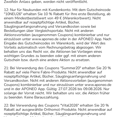
Zweifeln Anlass geben, werden nicht veröffentlicht.
12: Nur für Neukunden mit Kundenkonto. Mit dem Gutscheincode
"10NEU26" erhalten Sie 10 % Rabatt für Ihre erste Bestellung, ab
einem Mindestbestellwert von 49 € (Warenkorbwert). Nicht
anwendbar auf rezeptpflichtige Artikel, Bücher,
Säuglingsanfangsnahrung und Versandkosten sowie bei
Bestellungen über Vergleichsportale. Nicht mit anderen
Aktionsvorteilen (ausgenommen Coupons) kombinierbar und nur
einzulösen unter www.aponeo.de oder in der APONEO App. Nach
Eingabe des Gutscheincodes im Warenkorb, wird der Wert des
Vorteils automatisch vom Rechnungsbetrag abgezogen. Wir
behalten uns das Recht vor, die Aktionen bei Vorliegen eines
wichtigen Grundes zu beenden oder ggf. mit einem anderen
Gutschein bzw. durch eine andere Aktion zu ersetzen.
21: Bei Verwendung des Coupons "Summer20" erhalten Sie 20 %
Rabatt auf viele Pierre Fabre-Produkte. Nicht anwendbar auf
rezeptpflichtige Artikel, Bücher, Säuglingsanfangsnahrung und
Versandkosten. Nicht mit anderen Aktionsvorteilen (ausgenommen
Coupons) kombinierbar und nur einzulösen unter www.aponeo.de
und in der APONEO App. Gültig: 27.07.2026 bis 09.08.2026. Nur
solange der Vorrat reicht. Wir behalten uns vor, die Aktion früher
zu beenden. Keine Barauszahlung.
22: Bei Verwendung des Coupons "Vital2026" erhalten Sie 20 %
Rabatt auf ausgewählte Orthomol-Produkte. Nicht anwendbar auf
rezeptpflichtige Artikel, Bücher, Säuglingsanfangsnahrung und