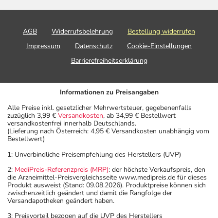
AGB
Widerrufsbelehrung
Bestellung widerrufen
Impressum
Datenschutz
Cookie-Einstellungen
Barrierefreiheitserklärung
Informationen zu Preisangaben
Alle Preise inkl. gesetzlicher Mehrwertsteuer, gegebenenfalls
zuzüglich 3,99 €
Versandkosten
, ab 34,99 € Bestellwert
versandkostenfrei innerhalb Deutschlands.
(Lieferung nach Österreich: 4,95 € Versandkosten unabhängig vom
Bestellwert)
1: Unverbindliche Preisempfehlung des Herstellers (UVP)
2:
MediPreis-Referenzpreis (MRP)
: der höchste Verkaufspreis, den
die Arzneimittel-Preisvergleichsseite www.medipreis.de für dieses
Produkt ausweist (Stand: 09.08.2026). Produktpreise können sich
zwischenzeitlich geändert und damit die Rangfolge der
Versandapotheken geändert haben.
3: Preisvorteil bezogen auf die UVP des Herstellers