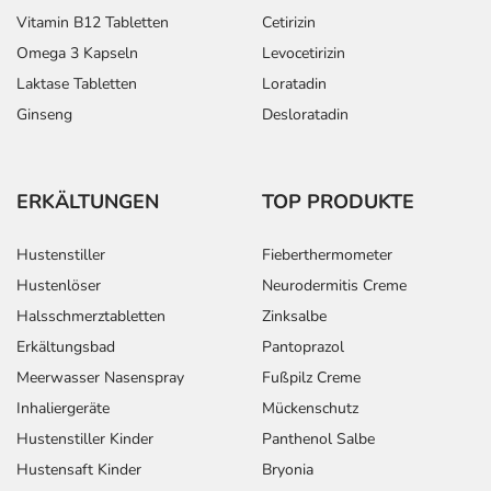
Vitamin B12 Tabletten
Cetirizin
Omega 3 Kapseln
Levocetirizin
Laktase Tabletten
Loratadin
Ginseng
Desloratadin
ERKÄLTUNGEN
TOP PRODUKTE
Hustenstiller
Fieberthermometer
Hustenlöser
Neurodermitis Creme
Halsschmerztabletten
Zinksalbe
Erkältungsbad
Pantoprazol
Meerwasser Nasenspray
Fußpilz Creme
Inhaliergeräte
Mückenschutz
Hustenstiller Kinder
Panthenol Salbe
Hustensaft Kinder
Bryonia