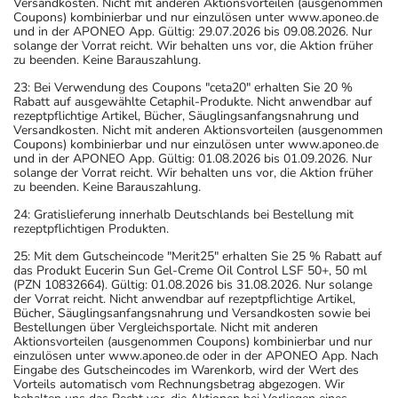
Versandkosten. Nicht mit anderen Aktionsvorteilen (ausgenommen
Coupons) kombinierbar und nur einzulösen unter www.aponeo.de
und in der APONEO App. Gültig: 29.07.2026 bis 09.08.2026. Nur
solange der Vorrat reicht. Wir behalten uns vor, die Aktion früher
zu beenden. Keine Barauszahlung.
23: Bei Verwendung des Coupons "ceta20" erhalten Sie 20 %
Rabatt auf ausgewählte Cetaphil-Produkte. Nicht anwendbar auf
rezeptpflichtige Artikel, Bücher, Säuglingsanfangsnahrung und
Versandkosten. Nicht mit anderen Aktionsvorteilen (ausgenommen
Coupons) kombinierbar und nur einzulösen unter www.aponeo.de
und in der APONEO App. Gültig: 01.08.2026 bis 01.09.2026. Nur
solange der Vorrat reicht. Wir behalten uns vor, die Aktion früher
zu beenden. Keine Barauszahlung.
24: Gratislieferung innerhalb Deutschlands bei Bestellung mit
rezeptpflichtigen Produkten.
25: Mit dem Gutscheincode "Merit25" erhalten Sie 25 % Rabatt auf
das Produkt Eucerin Sun Gel-Creme Oil Control LSF 50+, 50 ml
(PZN 10832664). Gültig: 01.08.2026 bis 31.08.2026. Nur solange
der Vorrat reicht. Nicht anwendbar auf rezeptpflichtige Artikel,
Bücher, Säuglingsanfangsnahrung und Versandkosten sowie bei
Bestellungen über Vergleichsportale. Nicht mit anderen
Aktionsvorteilen (ausgenommen Coupons) kombinierbar und nur
einzulösen unter www.aponeo.de oder in der APONEO App. Nach
Eingabe des Gutscheincodes im Warenkorb, wird der Wert des
Vorteils automatisch vom Rechnungsbetrag abgezogen. Wir