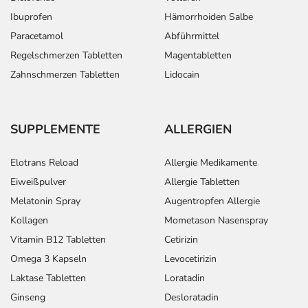
Ibuprofen
Hämorrhoiden Salbe
Paracetamol
Abführmittel
Regelschmerzen Tabletten
Magentabletten
Zahnschmerzen Tabletten
Lidocain
SUPPLEMENTE
ALLERGIEN
Elotrans Reload
Allergie Medikamente
Eiweißpulver
Allergie Tabletten
Melatonin Spray
Augentropfen Allergie
Kollagen
Mometason Nasenspray
Vitamin B12 Tabletten
Cetirizin
Omega 3 Kapseln
Levocetirizin
Laktase Tabletten
Loratadin
Ginseng
Desloratadin