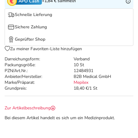
Refluthin, Lasea & Carmenthin Deals
Sport & Fitness
Täglich gut versorgt
+1,84 €
sammeln
APO Cash
Schnelle Lieferung
Salus Deals
Tierapotheke
Sichere Zahlung
Vitamine & Mineralstoffe
Geprüfter Shop
Zu meiner Favoriten-Liste hinzufügen
Marken
Darreichungsform:
Verband
Packungsgröße:
10 St
PZN/Art.Nr.:
12484931
Anbieter/Hersteller:
B2B Medical GmbH
Marke/Präparat:
Mepilex
Grundpreis:
18,40 €/1 St
Zur Artikelbeschreibung
Bei diesem Artikel handelt es sich um ein Medizinprodukt.