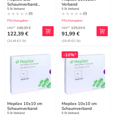
Schaumverband
Verband
12,5x12,5cm steril
5 St Verband
5 St Verband
(0)
(0)
Pflichtangaben
Pflichtangaben
148,20 €
125,03 €
2
2
MRP
MRP
122,39 €
91,99 €
(24,48 €/1 St)
(18,40 €/1 St)
-10%
4
Mepilex 10x10 cm
Mepilex 10x10 cm
Schaumverband
Schaumverband
5 St Verband
5 St Verband