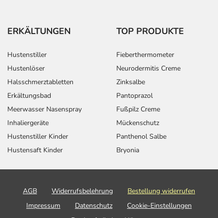
ERKÄLTUNGEN
TOP PRODUKTE
Hustenstiller
Fieberthermometer
Hustenlöser
Neurodermitis Creme
Halsschmerztabletten
Zinksalbe
Erkältungsbad
Pantoprazol
Meerwasser Nasenspray
Fußpilz Creme
Inhaliergeräte
Mückenschutz
Hustenstiller Kinder
Panthenol Salbe
Hustensaft Kinder
Bryonia
AGB
Widerrufsbelehrung
Bestellung widerrufen
Impressum
Datenschutz
Cookie-Einstellungen