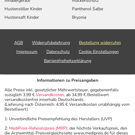
Inhaliergeräte
Mückenschutz
Hustenstiller Kinder
Panthenol Salbe
Hustensaft Kinder
Bryonia
AGB
Widerrufsbelehrung
Bestellung widerrufen
Impressum
Datenschutz
Cookie-Einstellungen
Barrierefreiheitserklärung
Informationen zu Preisangaben
Alle Preise inkl. gesetzlicher Mehrwertsteuer, gegebenenfalls
zuzüglich 3,99 €
Versandkosten
, ab 34,99 € Bestellwert
versandkostenfrei innerhalb Deutschlands.
(Lieferung nach Österreich: 4,95 € Versandkosten unabhängig vom
Bestellwert)
1: Unverbindliche Preisempfehlung des Herstellers (UVP)
2:
MediPreis-Referenzpreis (MRP)
: der höchste Verkaufspreis, den
die Arzneimittel-Preisvergleichsseite www.medipreis.de für dieses