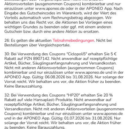
Aktionsvorteilen (ausgenommen Coupons) kombinierbar und nur
einzulösen unter www.aponeo.de oder in der APONEO App. Nach
Eingabe des Gutscheincodes im Warenkorb, wird der Wert des
Vorteils automatisch vom Rechnungsbetrag abgezogen. Wir
behalten uns das Recht vor, die Aktionen bei Vorliegen eines
wichtigen Grundes zu beenden oder ggf. mit einem anderen
Gutschein bzw. durch eine andere Aktion zu ersetzen.
26: Es gelten die aktuellen
Teilnahmebedingungen
. Nicht bei
Bestellungen über Vergleichsportale.
30: Bei Verwendung des Coupons "Ciclopoli5" erhalten Sie 5 €
Rabatt auf PZN 8907142. Nicht anwendbar auf rezeptpflichtige
Artikel, Bücher, Säuglingsanfangsnahrung und Versandkosten.
Nicht mit anderen Aktionsvorteilen (ausgenommen Coupons)
kombinierbar und nur einzulösen unter www.aponeo.de und in der
APONEO App. Gültig: 06.08.2026 bis 31.08.2026. Nur solange der
Vorrat reicht. Wir behalten uns vor, die Aktion früher zu beenden.
Keine Barauszahlung.
32: Bei Verwendung des Coupons "HP20" erhalten Sie 20 %
Rabatt auf viele Hansaplast-Produkte. Nicht anwendbar auf
rezeptpflichtige Artikel, Bücher, Säuglingsanfangsnahrung und
Versandkosten. Nicht mit anderen Aktionsvorteilen (ausgenommen
Coupons) kombinierbar und nur einzulösen unter www.aponeo.de
und in der APONEO App. Gültig: 01.07.2026 bis 31.08.2026. Nur
solange der Vorrat reicht. Wir behalten uns vor, die Aktion früher
zu beenden. Keine Barauszahlung.