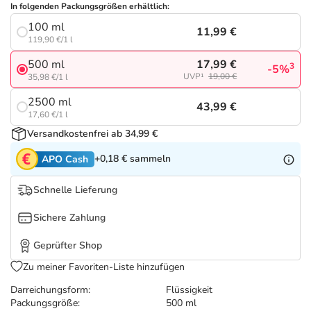
Refluthin, Lasea & Carmenthin Deals
Sport & Fitness
Täglich gut versorgt
In folgenden Packungsgrößen erhältlich:
100 ml
11,99 €
Salus Deals
Tierapotheke
119,90 €/1 l
17,99 €
500 ml
3
-5%
UVP¹
19,00 €
35,98 €/1 l
Vitamine & Mineralstoffe
2500 ml
43,99 €
17,60 €/1 l
Marken
Versandkostenfrei ab 34,99 €
+0,18 €
sammeln
APO Cash
Schnelle Lieferung
Sichere Zahlung
Geprüfter Shop
Zu meiner Favoriten-Liste hinzufügen
Darreichungsform:
Flüssigkeit
Packungsgröße:
500 ml