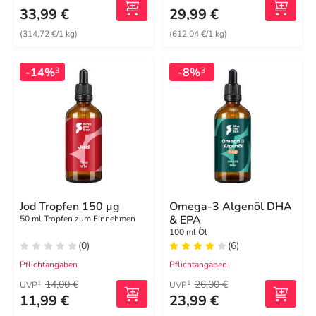
33,99 €
29,99 €
(314,72 €/1 kg)
(612,04 €/1 kg)
-14%
-8%
3
3
Jod Tropfen 150 µg
Omega-3 Algenöl DHA
& EPA
50 ml Tropfen zum Einnehmen
100 ml Öl
(0)
(6)
Pflichtangaben
Pflichtangaben
14,00 €
26,00 €
1
1
UVP
UVP
11,99 €
23,99 €