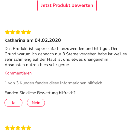
Adresse des Anbieters/Herstellers
Jetzt Produkt bewerten
SinoPlaSan GmbH
Silcherstr. 54
73666 Baltmannsweiler
katharina am 04.02.2020
Angaben gem. EU-Produktsicherheitsverordnung (GPSR)
Das Produkt ist super einfach anzuwenden und hilft gut. Der
anzeigen
Grund warum ich dennoch nur 3 Sterne vergeben habe ist weil es
Das
PDF des Beipackzettels
können Sie sich oben
sehr schmierig auf der Haut ist und etwas unangenehm .
herunterladen.
Ansonsten nutze ich es sehr gerne
Kommentieren
1 von 3 Kunden fanden diese Informationen hilfreich.
Fanden Sie diese Bewertung hilfreich?
Ja
Nein