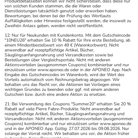
Produktdetailseiten können wir nicht sicherstellen, dass diese nur
von solchen Kunden stammen, die die Waren oder
Dienstleistungen tatsächlich genutzt oder erworben haben.
Bewertungen, bei denen bei der Prüfung des Wortlauts
Auffälligkeiten oder Hinweise festgestellt werden, die insoweit zu
Zweifeln Anlass geben, werden nicht veröffentlicht.
12: Nur für Neukunden mit Kundenkonto. Mit dem Gutscheincode
"10NEU26" erhalten Sie 10 % Rabatt für Ihre erste Bestellung, ab
einem Mindestbestellwert von 49 € (Warenkorbwert). Nicht
anwendbar auf rezeptpflichtige Artikel, Bücher,
Säuglingsanfangsnahrung und Versandkosten sowie bei
Bestellungen über Vergleichsportale. Nicht mit anderen
Aktionsvorteilen (ausgenommen Coupons) kombinierbar und nur
einzulösen unter www.aponeo.de oder in der APONEO App. Nach
Eingabe des Gutscheincodes im Warenkorb, wird der Wert des
Vorteils automatisch vom Rechnungsbetrag abgezogen. Wir
behalten uns das Recht vor, die Aktionen bei Vorliegen eines
wichtigen Grundes zu beenden oder ggf. mit einem anderen
Gutschein bzw. durch eine andere Aktion zu ersetzen.
21: Bei Verwendung des Coupons "Summer20" erhalten Sie 20 %
Rabatt auf viele Pierre Fabre-Produkte. Nicht anwendbar auf
rezeptpflichtige Artikel, Bücher, Säuglingsanfangsnahrung und
Versandkosten. Nicht mit anderen Aktionsvorteilen (ausgenommen
Coupons) kombinierbar und nur einzulösen unter www.aponeo.de
und in der APONEO App. Gültig: 27.07.2026 bis 09.08.2026. Nur
solange der Vorrat reicht. Wir behalten uns vor, die Aktion früher