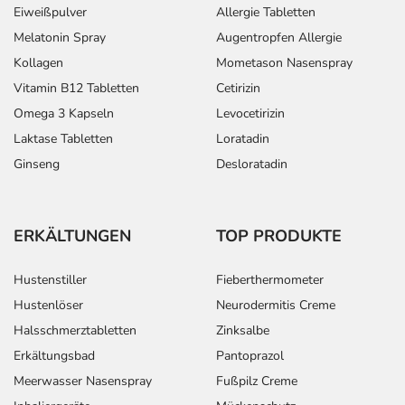
Eiweißpulver
Allergie Tabletten
Melatonin Spray
Augentropfen Allergie
Kollagen
Mometason Nasenspray
Vitamin B12 Tabletten
Cetirizin
Omega 3 Kapseln
Levocetirizin
Laktase Tabletten
Loratadin
Ginseng
Desloratadin
ERKÄLTUNGEN
TOP PRODUKTE
Hustenstiller
Fieberthermometer
Hustenlöser
Neurodermitis Creme
Halsschmerztabletten
Zinksalbe
Erkältungsbad
Pantoprazol
Meerwasser Nasenspray
Fußpilz Creme