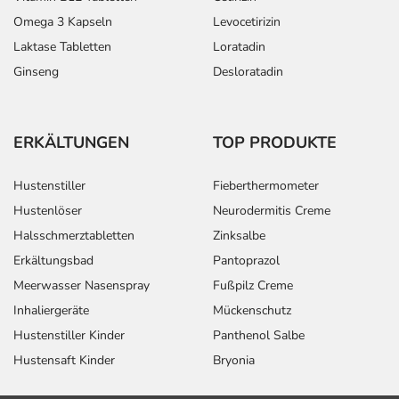
Omega 3 Kapseln
Levocetirizin
Laktase Tabletten
Loratadin
Ginseng
Desloratadin
ERKÄLTUNGEN
TOP PRODUKTE
Hustenstiller
Fieberthermometer
Hustenlöser
Neurodermitis Creme
Halsschmerztabletten
Zinksalbe
Erkältungsbad
Pantoprazol
Meerwasser Nasenspray
Fußpilz Creme
Inhaliergeräte
Mückenschutz
Hustenstiller Kinder
Panthenol Salbe
Hustensaft Kinder
Bryonia