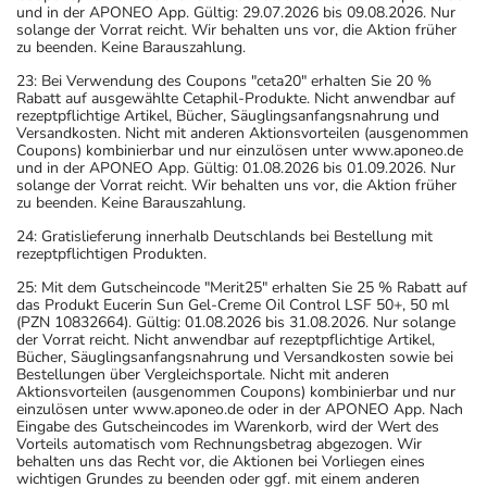
und in der APONEO App. Gültig: 29.07.2026 bis 09.08.2026. Nur
solange der Vorrat reicht. Wir behalten uns vor, die Aktion früher
zu beenden. Keine Barauszahlung.
23: Bei Verwendung des Coupons "ceta20" erhalten Sie 20 %
Rabatt auf ausgewählte Cetaphil-Produkte. Nicht anwendbar auf
rezeptpflichtige Artikel, Bücher, Säuglingsanfangsnahrung und
Versandkosten. Nicht mit anderen Aktionsvorteilen (ausgenommen
Coupons) kombinierbar und nur einzulösen unter www.aponeo.de
und in der APONEO App. Gültig: 01.08.2026 bis 01.09.2026. Nur
solange der Vorrat reicht. Wir behalten uns vor, die Aktion früher
zu beenden. Keine Barauszahlung.
24: Gratislieferung innerhalb Deutschlands bei Bestellung mit
rezeptpflichtigen Produkten.
25: Mit dem Gutscheincode "Merit25" erhalten Sie 25 % Rabatt auf
das Produkt Eucerin Sun Gel-Creme Oil Control LSF 50+, 50 ml
(PZN 10832664). Gültig: 01.08.2026 bis 31.08.2026. Nur solange
der Vorrat reicht. Nicht anwendbar auf rezeptpflichtige Artikel,
Bücher, Säuglingsanfangsnahrung und Versandkosten sowie bei
Bestellungen über Vergleichsportale. Nicht mit anderen
Aktionsvorteilen (ausgenommen Coupons) kombinierbar und nur
einzulösen unter www.aponeo.de oder in der APONEO App. Nach
Eingabe des Gutscheincodes im Warenkorb, wird der Wert des
Vorteils automatisch vom Rechnungsbetrag abgezogen. Wir
behalten uns das Recht vor, die Aktionen bei Vorliegen eines
wichtigen Grundes zu beenden oder ggf. mit einem anderen