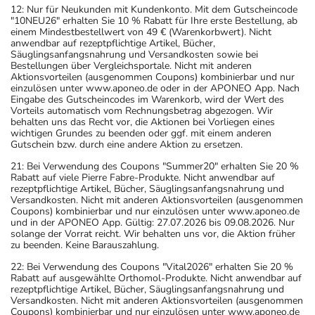
12: Nur für Neukunden mit Kundenkonto. Mit dem Gutscheincode
"10NEU26" erhalten Sie 10 % Rabatt für Ihre erste Bestellung, ab
einem Mindestbestellwert von 49 € (Warenkorbwert). Nicht
anwendbar auf rezeptpflichtige Artikel, Bücher,
Säuglingsanfangsnahrung und Versandkosten sowie bei
Bestellungen über Vergleichsportale. Nicht mit anderen
Aktionsvorteilen (ausgenommen Coupons) kombinierbar und nur
einzulösen unter www.aponeo.de oder in der APONEO App. Nach
Eingabe des Gutscheincodes im Warenkorb, wird der Wert des
Vorteils automatisch vom Rechnungsbetrag abgezogen. Wir
behalten uns das Recht vor, die Aktionen bei Vorliegen eines
wichtigen Grundes zu beenden oder ggf. mit einem anderen
Gutschein bzw. durch eine andere Aktion zu ersetzen.
21: Bei Verwendung des Coupons "Summer20" erhalten Sie 20 %
Rabatt auf viele Pierre Fabre-Produkte. Nicht anwendbar auf
rezeptpflichtige Artikel, Bücher, Säuglingsanfangsnahrung und
Versandkosten. Nicht mit anderen Aktionsvorteilen (ausgenommen
Coupons) kombinierbar und nur einzulösen unter www.aponeo.de
und in der APONEO App. Gültig: 27.07.2026 bis 09.08.2026. Nur
solange der Vorrat reicht. Wir behalten uns vor, die Aktion früher
zu beenden. Keine Barauszahlung.
22: Bei Verwendung des Coupons "Vital2026" erhalten Sie 20 %
Rabatt auf ausgewählte Orthomol-Produkte. Nicht anwendbar auf
rezeptpflichtige Artikel, Bücher, Säuglingsanfangsnahrung und
Versandkosten. Nicht mit anderen Aktionsvorteilen (ausgenommen
Coupons) kombinierbar und nur einzulösen unter www.aponeo.de