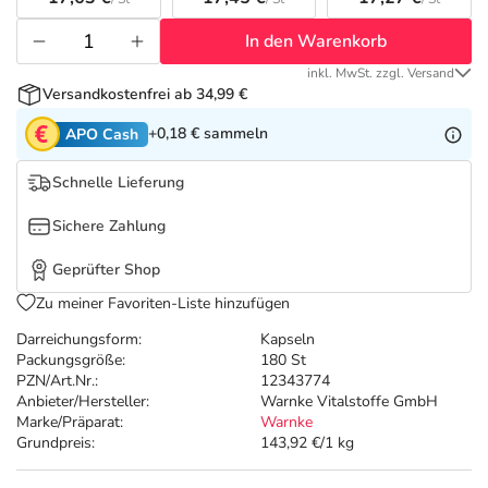
Refluthin, Lasea & Carmenthin Deals
Sport & Fitness
Täglich gut versorgt
In den Warenkorb
Salus Deals
Tierapotheke
inkl. MwSt. zzgl. Versand
Versandkostenfrei ab 34,99 €
Vitamine & Mineralstoffe
+0,18 €
sammeln
APO Cash
Schnelle Lieferung
Marken
Sichere Zahlung
Geprüfter Shop
Zu meiner Favoriten-Liste hinzufügen
Darreichungsform:
Kapseln
Packungsgröße:
180 St
PZN/Art.Nr.:
12343774
Anbieter/Hersteller:
Warnke Vitalstoffe GmbH
Marke/Präparat:
Warnke
Grundpreis:
143,92 €/1 kg