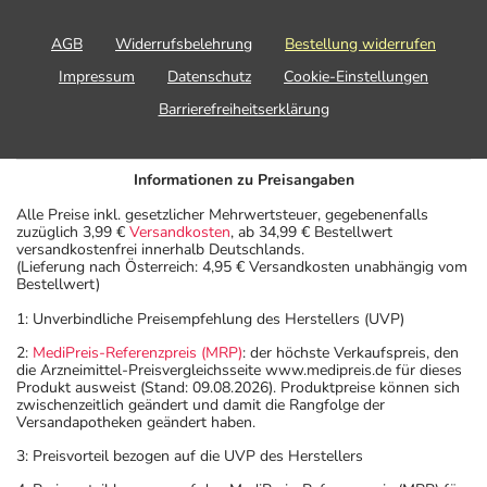
AGB
Widerrufsbelehrung
Bestellung widerrufen
Impressum
Datenschutz
Cookie-Einstellungen
Barrierefreiheitserklärung
Informationen zu Preisangaben
Alle Preise inkl. gesetzlicher Mehrwertsteuer, gegebenenfalls
zuzüglich 3,99 €
Versandkosten
, ab 34,99 € Bestellwert
versandkostenfrei innerhalb Deutschlands.
(Lieferung nach Österreich: 4,95 € Versandkosten unabhängig vom
Bestellwert)
1: Unverbindliche Preisempfehlung des Herstellers (UVP)
2:
MediPreis-Referenzpreis (MRP)
: der höchste Verkaufspreis, den
die Arzneimittel-Preisvergleichsseite www.medipreis.de für dieses
Produkt ausweist (Stand: 09.08.2026). Produktpreise können sich
zwischenzeitlich geändert und damit die Rangfolge der
Versandapotheken geändert haben.
3: Preisvorteil bezogen auf die UVP des Herstellers