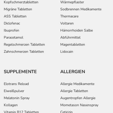
Kopfschmerztabletten
Wärmepflaster
Migräne Tabletten
Sodbrennen Medikamente
ASS Tabletten
Thermacare
Diclofenac
Voltaren
Ibuprofen
Hämorrhoiden Salbe
Paracetamol
Abführmittel
Regelschmerzen Tabletten
Magentabletten
Zahnschmerzen Tabletten
Lidocain
SUPPLEMENTE
ALLERGIEN
Elotrans Reload
Allergie Medikamente
Eiweißpulver
Allergie Tabletten
Melatonin Spray
Augentropfen Allergie
Kollagen
Mometason Nasenspray
Vitamin B12 Tabletten
Cetirizin