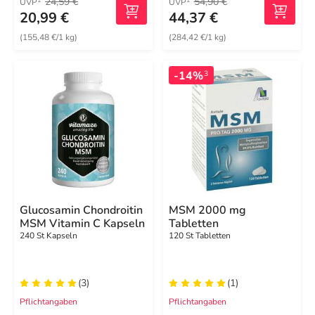
24,59 €
54,90 €
UVP
UVP
20,99 €
44,37 €
(155,48 €/1 kg)
(284,42 €/1 kg)
-14%
3
Glucosamin Chondroitin
MSM 2000 mg
MSM Vitamin C Kapseln
Tabletten
240 St Kapseln
120 St Tabletten
(3)
(1)
Pflichtangaben
Pflichtangaben