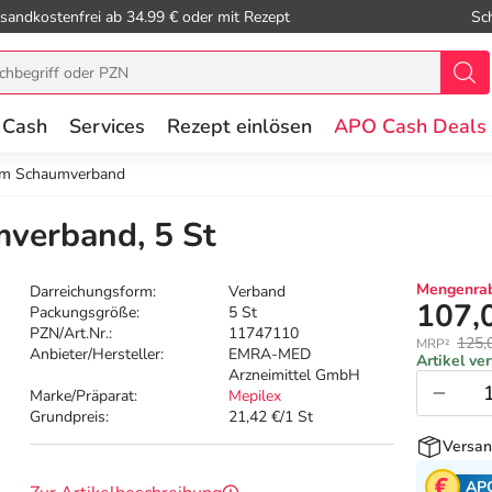
sandkostenfrei ab 34.99 € oder mit Rezept
Sc
 Cash
Services
Rezept einlösen
APO Cash Deals
cm Schaumverband
verband, 5 St
Mengenrab
Darreichungsform:
Verband
107,
Packungsgröße:
5 St
PZN/Art.Nr.:
11747110
125,
MRP²
Anbieter/Hersteller:
EMRA-MED
Artikel ve
Arzneimittel GmbH
Marke/Präparat:
Mepilex
Grundpreis:
21,42 €/1 St
Versan
AP