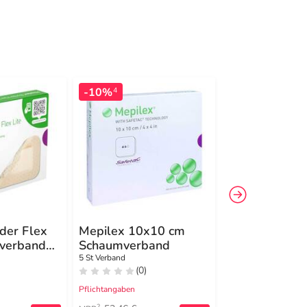
-10%
-17%
4
4
der Flex
Mepilex 10x10 cm
Mepilex Lite
mverband
Schaumverband
Schaumverba
12,5x12,5cm s
5 St Verband
5 St Verband
(0)
(0)
Pflichtangaben
Pflichtangaben
2
2