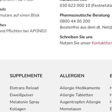
030 622 000 10 (Festnetztar
ads
mulare auf einen Blick
Pharmazeutische Beratung
0800 44 00 200
ches
(kostenfrei aus dem dt. Netz)
und Pflichten bei APONEO
Schreiben Sie uns
Nutzen Sie unser
Kontaktfor
SUPPLEMENTE
ALLERGIEN
Elotrans Reload
Allergie Medikamente
H
Eiweißpulver
Allergie Tabletten
H
Melatonin Spray
Augentropfen Allergie
H
Kollagen
Mometason
E