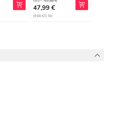
53,46 €
148,20 €
MRP
MRP
47,99 €
122,39 €
(9,60 €/1 St)
(24,48 €/1 St)