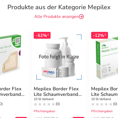
Produkte aus der Kategorie Mepilex
Alle Produkte anzeigen
-52%
-12%
4
4
order Flex
Mepilex Border Flex
Mepilex Bor
umverband
Lite Schaumverband
Lite Schau
10x10 cm
4x5 cm
10 St Verband
10 St Verband
0)
(0)
(0)
Pflichtangaben
Pflichtangaben
2
2