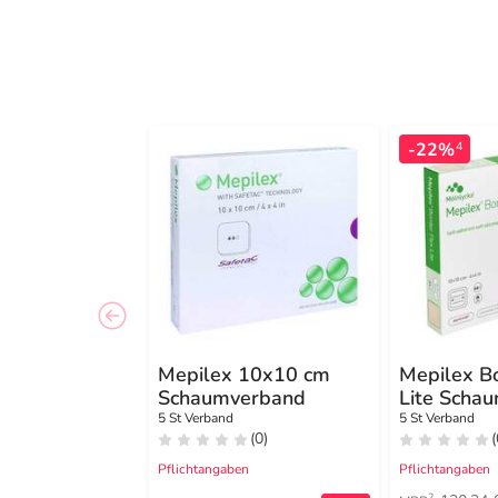
-22%
4
Mepilex 10x10 cm
Mepilex B
Schaumverband
Lite Scha
10x10 cm
5 St Verband
5 St Verband
(0)
(
Pflichtangaben
Pflichtangaben
2