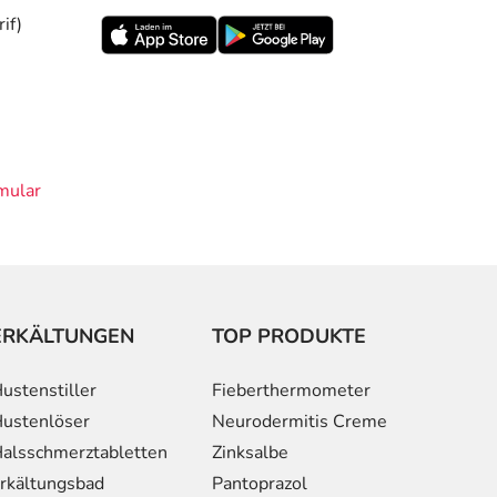
if)
mular
ERKÄLTUNGEN
TOP PRODUKTE
ustenstiller
Fieberthermometer
ustenlöser
Neurodermitis Creme
alsschmerztabletten
Zinksalbe
rkältungsbad
Pantoprazol