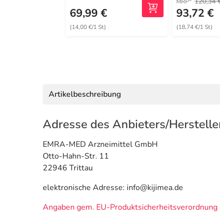
120,34 
MRP
69,99 €
93,72 €
(14,00 €/1 St)
(18,74 €/1 St)
Artikelbeschreibung
Adresse des Anbieters/Herstelle
EMRA-MED Arzneimittel GmbH
Otto-Hahn-Str. 11
22946 Trittau
elektronische Adresse: info@kijimea.de
Angaben gem. EU-Produktsicherheitsverordnung 