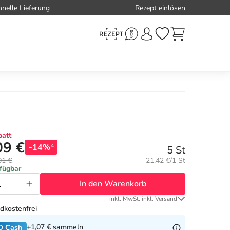
hnelle Lieferung
Rezept einlösen
att
09 €
-14%
4
5 St
Grundpreis:
01 €
21,42 €/1 St
rfügbar
In den Warenkorb
inkl. MwSt. inkl. Versand
dkostenfrei
+1,07 €
sammeln
O Cash