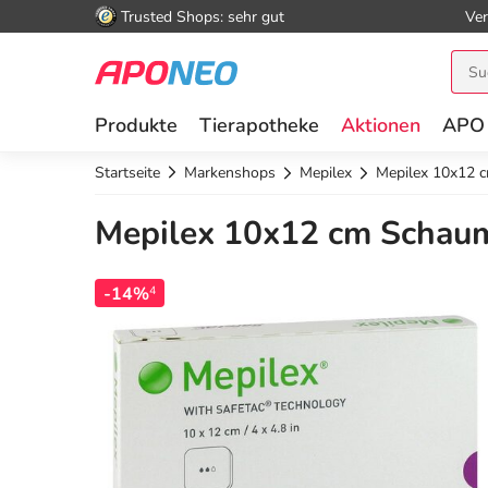
Trusted Shops: sehr gut
Ver
Produkte
Tierapotheke
Aktionen
APO
Startseite
Markenshops
Mepilex
Mepilex 10x12 
Mepilex 10x12 cm Schaum
-14%
4