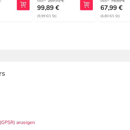
€
207,72 €
76,89 €
MRP
MRP
99,89 €
67,99 €
(9,99 €/1 St)
(6,80 €/1 St)
rs
(GPSR) anzeigen