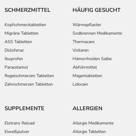
SCHMERZMITTEL
HÄUFIG GESUCHT
Kopfschmerztabletten
Wärmepflaster
Migräne Tabletten
Sodbrennen Medikamente
ASS Tabletten
Thermacare
Diclofenac
Voltaren
Ibuprofen
Hämorrhoiden Salbe
Paracetamol
Abführmittel
Regelschmerzen Tabletten
Magentabletten
Zahnschmerzen Tabletten
Lidocain
SUPPLEMENTE
ALLERGIEN
Elotrans Reload
Allergie Medikamente
Eiweißpulver
Allergie Tabletten