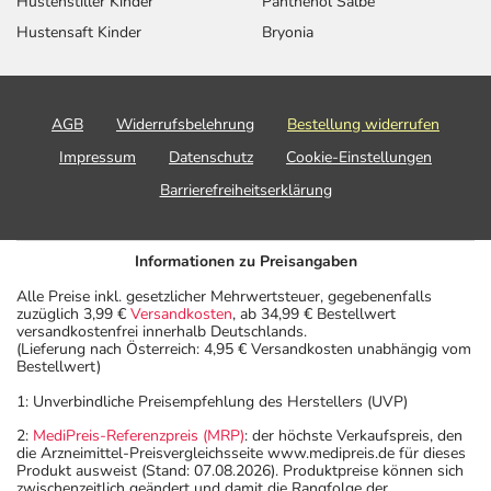
Hustenstiller Kinder
Panthenol Salbe
Hustensaft Kinder
Bryonia
AGB
Widerrufsbelehrung
Bestellung widerrufen
Impressum
Datenschutz
Cookie-Einstellungen
Barrierefreiheitserklärung
Informationen zu Preisangaben
Alle Preise inkl. gesetzlicher Mehrwertsteuer, gegebenenfalls
zuzüglich 3,99 €
Versandkosten
, ab 34,99 € Bestellwert
versandkostenfrei innerhalb Deutschlands.
(Lieferung nach Österreich: 4,95 € Versandkosten unabhängig vom
Bestellwert)
1: Unverbindliche Preisempfehlung des Herstellers (UVP)
2:
MediPreis-Referenzpreis (MRP)
: der höchste Verkaufspreis, den
die Arzneimittel-Preisvergleichsseite www.medipreis.de für dieses
Produkt ausweist (Stand: 07.08.2026). Produktpreise können sich
zwischenzeitlich geändert und damit die Rangfolge der