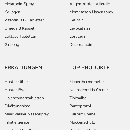
Melatonin Spray
Augentropfen Allergie
Kollagen
Mometason Nasenspray
Vitamin B12 Tabletten
Cetirizin
Omega 3 Kapseln
Levocetirizin
Laktase Tabletten
Loratadin
Ginseng
Desloratadin
ERKÄLTUNGEN
TOP PRODUKTE
Hustenstiller
Fieberthermometer
Hustenlöser
Neurodermitis Creme
Halsschmerztabletten
Zinksalbe
Erkältungsbad
Pantoprazol
Meerwasser Nasenspray
Fußpilz Creme
Inhaliergeräte
Mückenschutz