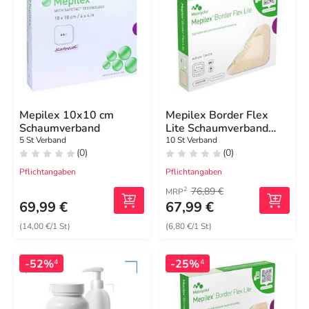
Mepilex 10x10 cm
Mepilex Border Flex
Schaumverband
Lite Schaumverband
4x5 cm
5 St Verband
10 St Verband
(0)
(0)
Pflichtangaben
Pflichtangaben
76,89 €
2
MRP
69,99 €
67,99 €
(14,00 €/1 St)
(6,80 €/1 St)
-52%
-25%
4
4