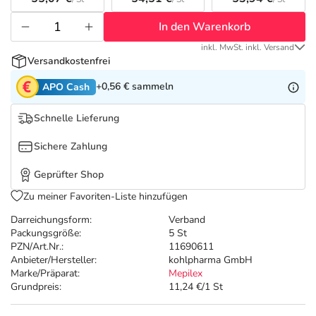
Refluthin, Lasea & Carmenthin Deals
Sport & Fitness
Täglich gut versorgt
In den Warenkorb
Salus Deals
Tierapotheke
inkl. MwSt. inkl. Versand
Versandkostenfrei
Vitamine & Mineralstoffe
+0,56 €
sammeln
APO Cash
Schnelle Lieferung
Marken
Sichere Zahlung
Geprüfter Shop
Zu meiner Favoriten-Liste hinzufügen
Darreichungsform:
Verband
Packungsgröße:
5 St
PZN/Art.Nr.:
11690611
Anbieter/Hersteller:
kohlpharma GmbH
Marke/Präparat:
Mepilex
Grundpreis:
11,24 €/1 St