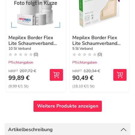
Mepilex Border Flex
Mepilex Border Flex
Lite Schaumverband
Lite Schaumverband
10x10 cm
10x10 cm
10 St Verband
5 St Verband
(0)
(0)
Pflichtangaben
Pflichtangaben
207,72 €
120,34 €
2
2
MRP
MRP
99,89 €
90,49 €
(9,99 €/1 St)
(18,10 €/1 St)
Weitere Produkte anzeigen
Artikelbeschreibung