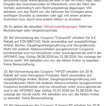
einzulösen unter www.aponeo.de oder in der APONEO App. Nach
Eingabe des Gutscheincodes im Warenkorb, wird der Wert des
Vorteils automatisch vom Rechnungsbetrag abgezogen. Wir
behalten uns das Recht vor, die Aktionen bei Vorliegen eines
wichtigen Grundes zu beenden oder ggf. mit einem anderen
Gutschein bzw. durch eine andere Aktion zu ersetzen.
26: Es gelten die aktuellen
Teilnahmebedingungen
. Nicht bei
Bestellungen über Vergleichsportale.
30: Bei Verwendung des Coupons "Ciclopoli5" erhalten Sie 5 €
Rabatt auf PZN 8907142. Nicht anwendbar auf rezeptpflichtige
Artikel, Bücher, Säuglingsanfangsnahrung und Versandkosten.
Nicht mit anderen Aktionsvorteilen (ausgenommen Coupons)
kombinierbar und nur einzulösen unter www.aponeo.de und in der
APONEO App. Gültig: 06.08.2026 bis 31.08.2026. Nur solange der
Vorrat reicht. Wir behalten uns vor, die Aktion früher zu beenden.
Keine Barauszahlung.
32: Bei Verwendung des Coupons "HP20" erhalten Sie 20 %
Rabatt auf viele Hansaplast-Produkte. Nicht anwendbar auf
rezeptpflichtige Artikel, Bücher, Säuglingsanfangsnahrung und
Versandkosten. Nicht mit anderen Aktionsvorteilen (ausgenommen
Coupons) kombinierbar und nur einzulösen unter www.aponeo.de
und in der APONEO App. Gültig: 01.07.2026 bis 31.08.2026. Nur
solange der Vorrat reicht. Wir behalten uns vor, die Aktion früher
zu beenden. Keine Barauszahlung.
33: Bei Verwendung des Coupons "Canergy20" erhalten Sie 20 %