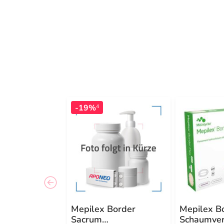
-19%
4
Mepilex Border
Mepilex B
Sacrum
Schaumve