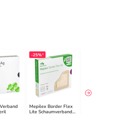
-25%
4
 Verband
Mepilex Border Flex
Mepilex Bord
ril
Lite Schaumverband
Schaumverba