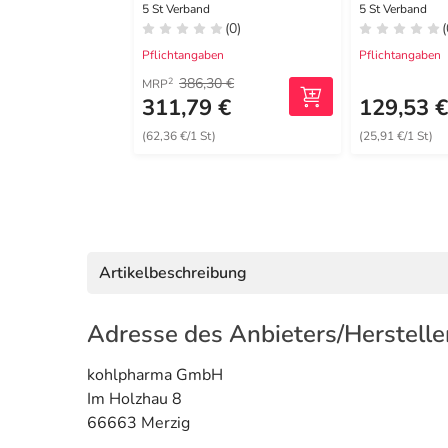
Schaumverband
haft.7,8x1
5 St Verband
5 St Verband
(0)
(
16x20 cm steril
Pflichtangaben
Pflichtangaben
386,30 €
2
MRP
311,79 €
129,53 
(62,36 €/1 St)
(25,91 €/1 St)
Artikelbeschreibung
Adresse des Anbieters/Herstelle
kohlpharma GmbH
Im Holzhau 8
66663 Merzig