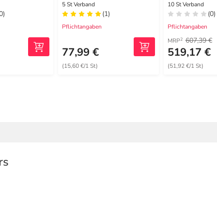
0 cm oval
5 St Verband
10 St Verband
0)
(1)
(0)
Pflichtangaben
Pflichtangaben
607,39 €
2
MRP
€
77,99 €
519,17 €
(15,60 €/1 St)
(51,92 €/1 St)
rs