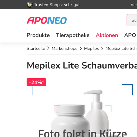
Trusted Shops: sehr gut
Ver
Produkte
Tierapotheke
Aktionen
APO
Startseite
Markenshops
Mepilex
Mepilex Lite Sc
Mepilex Lite Schaumverba
-24%
4