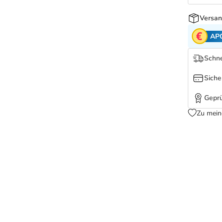
Versan
AP
Schne
Siche
Geprü
Zu mein