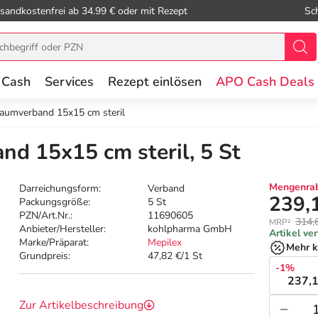
sandkostenfrei ab 34.99 € oder mit Rezept
Sc
 Cash
Services
Rezept einlösen
APO Cash Deals
haumverband 15x15 cm steril
nd 15x15 cm steril, 5 St
Mengenrab
Darreichungsform:
Verband
239,
Packungsgröße:
5 St
PZN/Art.Nr.:
11690605
314,
MRP²
Anbieter/Hersteller:
kohlpharma GmbH
Artikel ve
Marke/Präparat:
Mepilex
Mehr k
Grundpreis:
47,82 €/1 St
-1%
237,1
Zur Artikelbeschreibung