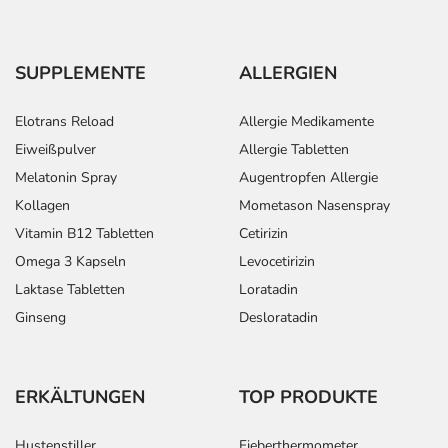
SUPPLEMENTE
ALLERGIEN
Elotrans Reload
Allergie Medikamente
Eiweißpulver
Allergie Tabletten
Melatonin Spray
Augentropfen Allergie
Kollagen
Mometason Nasenspray
Vitamin B12 Tabletten
Cetirizin
Omega 3 Kapseln
Levocetirizin
Laktase Tabletten
Loratadin
Ginseng
Desloratadin
ERKÄLTUNGEN
TOP PRODUKTE
Hustenstiller
Fieberthermometer