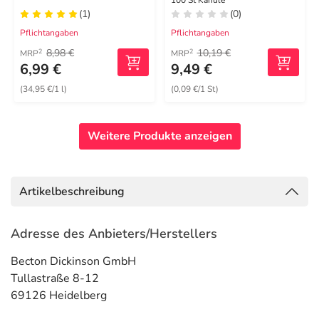
100 St Kanüle
(1)
(0)
Pflichtangaben
Pflichtangaben
8,98 €
10,19 €
2
2
MRP
MRP
6,99 €
9,49 €
(34,95 €/1 l)
(0,09 €/1 St)
Weitere Produkte anzeigen
Artikelbeschreibung
Adresse des Anbieters/Herstellers
Becton Dickinson GmbH
Tullastraße 8-12
69126 Heidelberg