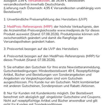
zuzüglich 3,99 €
Versandkosten
, ab 34,99 € Bestellwert
versandkostenfrei innerhalb Deutschlands.
(Lieferung nach Österreich: 4,95 € Versandkosten unabhängig vom
Bestellwert)
1: Unverbindliche Preisempfehlung des Herstellers (UVP)
2:
MediPreis-Referenzpreis (MRP)
: der höchste Verkaufspreis, den
die Arzneimittel-Preisvergleichsseite www.medipreis.de für dieses
Produkt ausweist (Stand: 07.08.2026). Produktpreise können sich
zwischenzeitlich geändert und damit die Rangfolge der
Versandapotheken geändert haben.
3: Preisvorteil bezogen auf die UVP des Herstellers
4: Preisvorteil bezogen auf den MediPreis-Referenzpreis (MRP) für
dieses Produkt (Stand: 07.08.2026).
5: Sie erhalten den Gutschein für Ihre erste Newsletteranmeldung.
Gutscheinbedingungen: Mindestbestellwert 49 €. Rezeptpflichtige
Artikel, Bücher und Bestellungen von Sonderangeboten und
Angeboten via Vergleichsportalen sind vom Gutschein
ausgeschlossen. Pro Kunde nur ein Gutschein. Nicht kombinierbar
mit anderen Gutscheinen, Sonderpreisen und Rabatt-Aktionen.
8: Nur für Kunden mit Kundenkonto möglich. Der Bestellwert
berechnet sich abzüglich ggf. eingelöster Gutscheine und Coupons.
Nicht auf rezeptpflichtige Artikel und Bücher anwendbar und gilt
nicht für Kunden mit Sonderkonditionen.