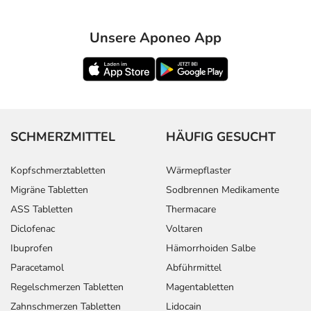
Unsere Aponeo App
SCHMERZMITTEL
HÄUFIG GESUCHT
Kopfschmerztabletten
Wärmepflaster
Migräne Tabletten
Sodbrennen Medikamente
ASS Tabletten
Thermacare
Diclofenac
Voltaren
Ibuprofen
Hämorrhoiden Salbe
Paracetamol
Abführmittel
Regelschmerzen Tabletten
Magentabletten
Zahnschmerzen Tabletten
Lidocain