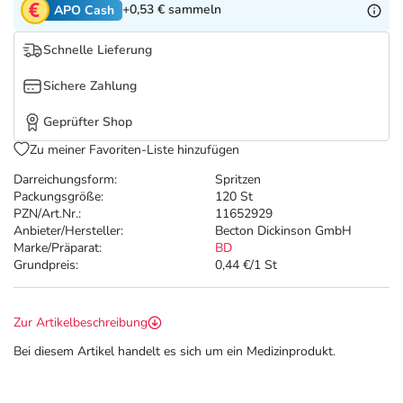
Refluthin, Lasea & Carmenthin Deals
Sport & Fitness
Täglich gut versorgt
+0,53 €
sammeln
APO Cash
Schnelle Lieferung
Salus Deals
Tierapotheke
Sichere Zahlung
Vitamine & Mineralstoffe
Geprüfter Shop
Zu meiner Favoriten-Liste hinzufügen
Marken
Darreichungsform:
Spritzen
Packungsgröße:
120 St
PZN/Art.Nr.:
11652929
Anbieter/Hersteller:
Becton Dickinson GmbH
Marke/Präparat:
BD
Grundpreis:
0,44 €/1 St
Zur Artikelbeschreibung
Bei diesem Artikel handelt es sich um ein Medizinprodukt.