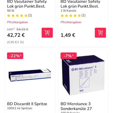
BD Vacutainer Safety
BD Vacutainer Safety
Lok grün Punkt.Best.
Lok grün Punkt.Best.
50 St
1 St Kanüle
(1)
(1)
Pflichtangaben
Pflichtangaben
54,15 €
2
MRP
42,72 €
1,49 €
(0,85 €/1 St)
-22%
-7%
4
4
BD Discardit II Spritze
BD Microlance 3
Sonderkanüle 27
100X2 ml Spritzen