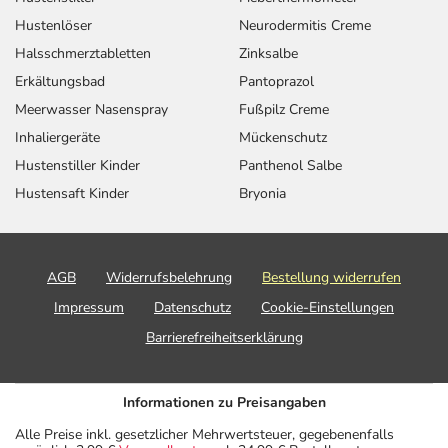
Hustenlöser
Neurodermitis Creme
Halsschmerztabletten
Zinksalbe
Erkältungsbad
Pantoprazol
Meerwasser Nasenspray
Fußpilz Creme
Inhaliergeräte
Mückenschutz
Hustenstiller Kinder
Panthenol Salbe
Hustensaft Kinder
Bryonia
AGB
Widerrufsbelehrung
Bestellung widerrufen
Impressum
Datenschutz
Cookie-Einstellungen
Barrierefreiheitserklärung
Informationen zu Preisangaben
Alle Preise inkl. gesetzlicher Mehrwertsteuer, gegebenenfalls