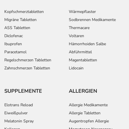
Kopfschmerztabletten
Wärmepflaster
Migräne Tabletten
Sodbrennen Medikamente
ASS Tabletten
Thermacare
Diclofenac
Voltaren
Ibuprofen
Hämorrhoiden Salbe
Paracetamol
Abführmittel
Regelschmerzen Tabletten
Magentabletten
Zahnschmerzen Tabletten
Lidocain
SUPPLEMENTE
ALLERGIEN
Elotrans Reload
Allergie Medikamente
Eiweißpulver
Allergie Tabletten
Melatonin Spray
Augentropfen Allergie