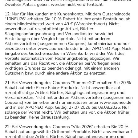
Zweifeln Anlass geben, werden nicht veröffentlicht.
12: Nur für Neukunden mit Kundenkonto. Mit dem Gutscheincode
"10NEU26" erhalten Sie 10 % Rabatt für Ihre erste Bestellung, ab
einem Mindestbestellwert von 49 € (Warenkorbwert). Nicht
anwendbar auf rezeptpflichtige Artikel, Bücher,
Säuglingsanfangsnahrung und Versandkosten sowie bei
Bestellungen über Vergleichsportale. Nicht mit anderen
Aktionsvorteilen (ausgenommen Coupons) kombinierbar und nur
einzulösen unter www.aponeo.de oder in der APONEO App. Nach
Eingabe des Gutscheincodes im Warenkorb, wird der Wert des
Vorteils automatisch vom Rechnungsbetrag abgezogen. Wir
behalten uns das Recht vor, die Aktionen bei Vorliegen eines
wichtigen Grundes zu beenden oder ggf. mit einem anderen
Gutschein bzw. durch eine andere Aktion zu ersetzen.
21: Bei Verwendung des Coupons "Summer20" erhalten Sie 20 %
Rabatt auf viele Pierre Fabre-Produkte. Nicht anwendbar auf
rezeptpflichtige Artikel, Bücher, Säuglingsanfangsnahrung und
Versandkosten. Nicht mit anderen Aktionsvorteilen (ausgenommen
Coupons) kombinierbar und nur einzulösen unter www.aponeo.de
und in der APONEO App. Gültig: 27.07.2026 bis 09.08.2026. Nur
solange der Vorrat reicht. Wir behalten uns vor, die Aktion früher
zu beenden. Keine Barauszahlung.
22: Bei Verwendung des Coupons "Vital2026" erhalten Sie 20 %
Rabatt auf ausgewählte Orthomol-Produkte. Nicht anwendbar auf
rezeptpflichtige Artikel, Bücher, Säuglingsanfangsnahrung und