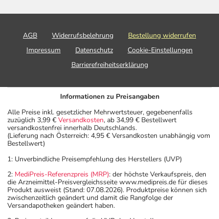
AGB
Widerrufsbelehrung
Bestellung widerrufen
Impressum
Datenschutz
Cookie-Einstellungen
Barrierefreiheitserklärung
Informationen zu Preisangaben
Alle Preise inkl. gesetzlicher Mehrwertsteuer, gegebenenfalls
zuzüglich 3,99 €
Versandkosten
, ab 34,99 € Bestellwert
versandkostenfrei innerhalb Deutschlands.
(Lieferung nach Österreich: 4,95 € Versandkosten unabhängig vom
Bestellwert)
1: Unverbindliche Preisempfehlung des Herstellers (UVP)
2:
MediPreis-Referenzpreis (MRP)
: der höchste Verkaufspreis, den
die Arzneimittel-Preisvergleichsseite www.medipreis.de für dieses
Produkt ausweist (Stand: 07.08.2026). Produktpreise können sich
zwischenzeitlich geändert und damit die Rangfolge der
Versandapotheken geändert haben.