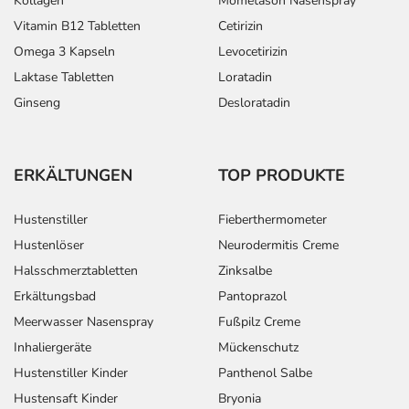
Kollagen
Mometason Nasenspray
Vitamin B12 Tabletten
Cetirizin
Omega 3 Kapseln
Levocetirizin
Laktase Tabletten
Loratadin
Ginseng
Desloratadin
ERKÄLTUNGEN
TOP PRODUKTE
Hustenstiller
Fieberthermometer
Hustenlöser
Neurodermitis Creme
Halsschmerztabletten
Zinksalbe
Erkältungsbad
Pantoprazol
Meerwasser Nasenspray
Fußpilz Creme
Inhaliergeräte
Mückenschutz
Hustenstiller Kinder
Panthenol Salbe
Hustensaft Kinder
Bryonia