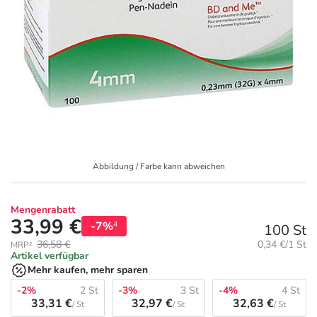
Geschenkideen
Fragen und Antworten
5% Extra Cash
Diabetes
Aktuelle Coupons
Kontakt
Avene & Ducray Deals
Körperpflege & Kosmetik
7
Ratgeber
Eucerin Deals
Liebe & Erotik
Summer SALE
Beliebte Beiträge
Evolsin Deals
Mutter & Kind
Reiseapotheke
Abbildung / Farbe kann abweichen
E-Rezept einlösen
Frontline & Frontpro Deals
Nahrungsergänzung
Insektenschutz
Mengenrabatt
33,99 €
-7%
4
100 St
E-Rezept App
Nattermann Deals
Natur & Homöopathie
Sonnenpflege
Grundpreis:
36,58 €
0,34 €/1 St
MRP²
Artikel verfügbar
Mehr kaufen, mehr sparen
R(h)ein Nutrition Deals
Sanitätshaus
Sommerpflege für Haar und Kopfhaut
-2%
2 St
-3%
3 St
-4%
4 St
33,31 €
32,97 €
32,63 €
/ St
/ St
/ St