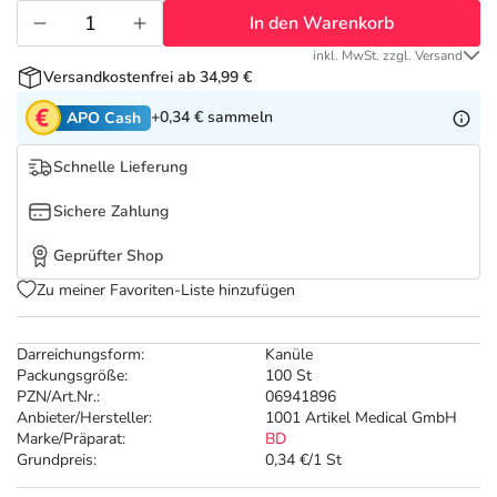
Refluthin, Lasea & Carmenthin Deals
Sport & Fitness
Täglich gut versorgt
In den Warenkorb
inkl. MwSt. zzgl. Versand
Salus Deals
Tierapotheke
Versandkostenfrei ab 34,99 €
+0,34 €
sammeln
APO Cash
Vitamine & Mineralstoffe
Schnelle Lieferung
Marken
Sichere Zahlung
Geprüfter Shop
Zu meiner Favoriten-Liste hinzufügen
Darreichungsform:
Kanüle
Packungsgröße:
100 St
PZN/Art.Nr.:
06941896
Anbieter/Hersteller:
1001 Artikel Medical GmbH
Marke/Präparat:
BD
Grundpreis:
0,34 €/1 St