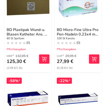
BD Plastipak Wund-u.
BD Micro-Fine Ultra Pro
Blasen Katheter Ans. 50
Pen-Nadeln 0,23x4 mm
/ 60 ml
32 G
60 St Spritzen
100 St Kanüle
(0)
(0)
Pflichtangaben
Pflichtangaben
132,05 €
29,95 €
2
1
MRP
UVP
125,30 €
27,99 €
(2,09 €/1 St)
(0,28 €/1 St)
-58%
-22%
4
4