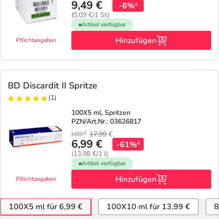
9,49 €
-6%
4
(0,09 €/1 St)
Artikel verfügbar
Hinzufügen
Pflichtangaben
BD Discardit II Spritze
(1)
100X5 ml, Spritzen
PZN/Art.Nr.: 03626817
17,99
€
2
MRP
6,99 €
-61%
4
(13,98 €/1 l)
Artikel verfügbar
Hinzufügen
Pflichtangaben
100X5 ml für 6,99 €
100X10 ml für 13,99 €
8