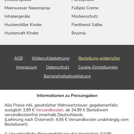
Meerwasser Nasenspray
Fußpilz Creme
Inhaliergeräte
Mückenschutz
Hustenstiller Kinder
Panthenol Salbe
Hustensaft Kinder
Bryonia
AGB
Widerrufsbelehrung
Bestellung widerrufen
Impressum
Datenschutz
Cookie-Einstellungen
Barrierefreiheitserklärung
Informationen zu Preisangaben
Alle Preise inkl. gesetzlicher Mehrwertsteuer, gegebenenfalls
zuzüglich 3,99 €
Versandkosten
, ab 34,99 € Bestellwert
versandkostenfrei innerhalb Deutschlands.
(Lieferung nach Österreich: 4,95 € Versandkosten unabhängig vom
Bestellwert)
1: Unverbindliche Preisempfehlung des Herstellers (UVP)