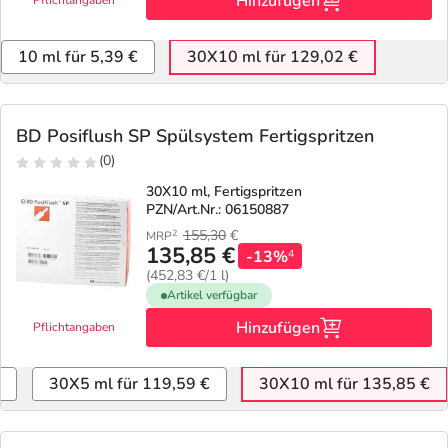
Hinzufügen
Pflichtangaben
10 ml für 5,39 €
30X10 ml für 129,02 €
BD Posiflush SP Spülsystem Fertigspritzen
(0)
30X10 ml, Fertigspritzen
PZN/Art.Nr.: 06150887
155,30
€
2
MRP
135,85 €
-13%
4
(452,83 €/1 l)
Artikel verfügbar
Hinzufügen
Pflichtangaben
30X5 ml für 119,59 €
30X10 ml für 135,85 €