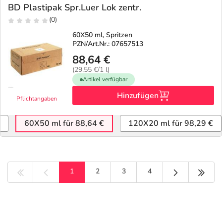
BD Plastipak Spr.Luer Lok zentr.
(0)
60X50 ml, Spritzen
PZN/Art.Nr.: 07657513
88,64 €
(29,55 €/1 l)
Artikel verfügbar
Hinzufügen
Pflichtangaben
60X50 ml für 88,64 €
120X20 ml für 98,29 €
Nächste Seit
Letzt
1
2
3
4