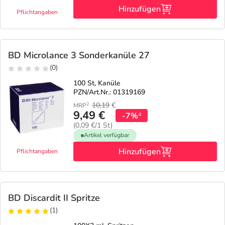
Hinzufügen
Pflichtangaben
BD Microlance 3 Sonderkanüle 27
(0)
100 St, Kanüle
PZN/Art.Nr.: 01319169
10,19
€
2
MRP
9,49 €
-7%
4
(0,09 €/1 St)
Artikel verfügbar
Hinzufügen
Pflichtangaben
BD Discardit II Spritze
(1)