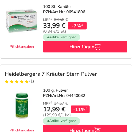
100 St, Kanüle
PZN/Art.Nr.: 06941896
36,58
€
2
MRP
33,99 €
-7%
4
(0,34 €/1 St)
Artikel verfügbar
Hinzufügen
Pflichtangaben
Heidelbergers 7 Kräuter Stern Pulver
(1)
100 g, Pulver
PZN/Art.Nr.: 04440032
14,67
€
2
MRP
12,99 €
-11%
4
(129,90 €/1 kg)
Artikel verfügbar
Hinzufügen
Pflichtangaben