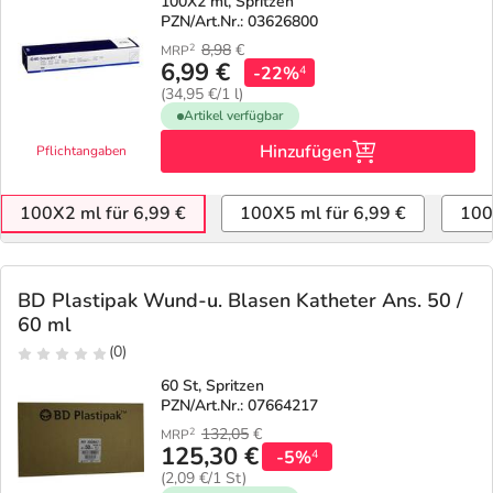
100X2 ml, Spritzen
PZN/Art.Nr.: 03626800
8,98
€
2
MRP
6,99 €
-22%
4
(34,95 €/1 l)
Artikel verfügbar
Hinzufügen
Pflichtangaben
100X2 ml für 6,99 €
100X5 ml für 6,99 €
100
BD Plastipak Wund-u. Blasen Katheter Ans. 50 /
60 ml
(0)
60 St, Spritzen
PZN/Art.Nr.: 07664217
132,05
€
2
MRP
125,30 €
-5%
4
(2,09 €/1 St)