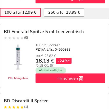
100 g für 12,99 €
250 g für 28,99 €
BD Emerald Spritze 5 ml Luer zentrisch
(0)
100 St, Spritzen
PZN/Art.Nr.: 04550938
23,82
€
2
MRP
18,13 €
-24%
4
(0,18 €/1 St)
Artikel verfügbar
Hinzufügen
Pflichtangaben
BD Discardit II Spritze
(1)