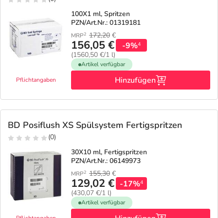
100X1 ml, Spritzen
PZN/Art.Nr.: 01319181
172,20
€
2
MRP
156,05 €
-9%
4
(1560,50 €/1 l)
Artikel verfügbar
Hinzufügen
Pflichtangaben
BD Posiflush XS Spülsystem Fertigspritzen
(0)
30X10 ml, Fertigspritzen
PZN/Art.Nr.: 06149973
155,30
€
2
MRP
129,02 €
-17%
4
(430,07 €/1 l)
Artikel verfügbar