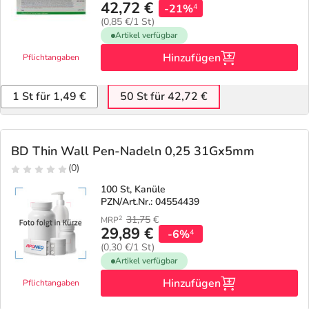
42,72 €
-21%
4
(0,85 €/1 St)
Artikel verfügbar
Hinzufügen
Pflichtangaben
1 St für 1,49 €
50 St für 42,72 €
BD Thin Wall Pen-Nadeln 0,25 31Gx5mm
(0)
100 St, Kanüle
PZN/Art.Nr.: 04554439
31,75
€
2
MRP
29,89 €
-6%
4
(0,30 €/1 St)
Artikel verfügbar
Hinzufügen
Pflichtangaben