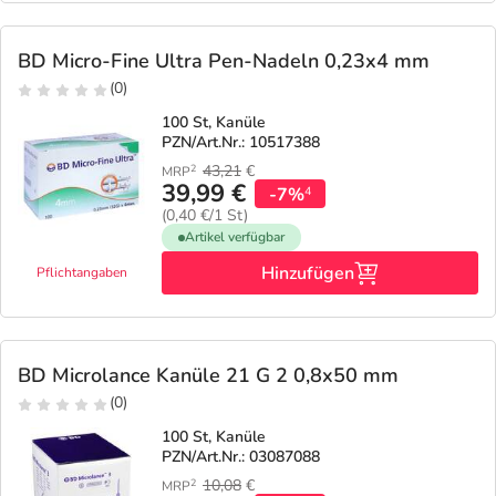
BD Micro-Fine Ultra Pen-Nadeln 0,23x4 mm
(0)
100 St, Kanüle
PZN/Art.Nr.: 10517388
43,21
€
2
MRP
39,99 €
-7%
4
(0,40 €/1 St)
Artikel verfügbar
Hinzufügen
Pflichtangaben
BD Microlance Kanüle 21 G 2 0,8x50 mm
(0)
100 St, Kanüle
PZN/Art.Nr.: 03087088
10,08
€
2
MRP