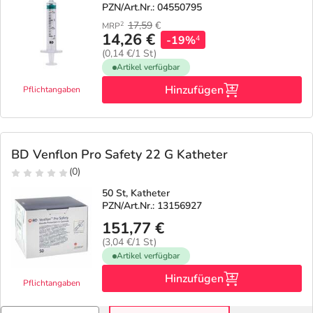
PZN/Art.Nr.: 04550795
17,59
€
2
MRP
14,26 €
-19%
4
(0,14 €/1 St)
Artikel verfügbar
Hinzufügen
Pflichtangaben
BD Venflon Pro Safety 22 G Katheter
(0)
50 St, Katheter
PZN/Art.Nr.: 13156927
151,77 €
(3,04 €/1 St)
Artikel verfügbar
Hinzufügen
Pflichtangaben