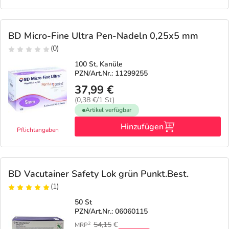
Refluthin, Lasea & Carmenthin Deals
Sport & Fitness
Täglich gut versorgt
Salus Deals
Tierapotheke
BD Micro-Fine Ultra Pen-Nadeln 0,25x5 mm
(0)
Vitamine & Mineralstoffe
100 St, Kanüle
PZN/Art.Nr.: 11299255
37,99 €
Marken
(0,38 €/1 St)
Artikel verfügbar
Hinzufügen
Pflichtangaben
BD Vacutainer Safety Lok grün Punkt.Best.
(1)
50 St
PZN/Art.Nr.: 06060115
54,15
€
2
MRP