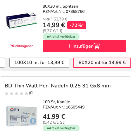
80X20 ml, Spritzen
PZN/Art.Nr.: 07358756
53,79
€
2
MRP
14,99 €
-72%
4
(9,37 €/1 l)
Artikel verfügbar
Hinzufügen
Pflichtangaben
100X10 ml für 13,99 €
80X20 ml für 14,99 €
BD Thin Wall Pen-Nadeln 0,25 31 Gx8 mm
(0)
100 St, Kanüle
PZN/Art.Nr.: 16605449
41,99 €
(0,42 €/1 St)
Artikel verfügbar