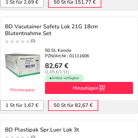
1 St für 2,69 €
50 St für 151,77 €
BD Vacutainer Safety Lok 21G 18cm
Blutentnahme Set
(0)
50 St, Kanüle
PZN/Art.Nr.: 01111606
82,67 €
(1,65 €/1 St)
Artikel verfügbar
Hinzufügen
Pflichtangaben
1 St für 1,67 €
50 St für 82,67 €
BD Plastipak Spr.Luer Lok 3t
(0)