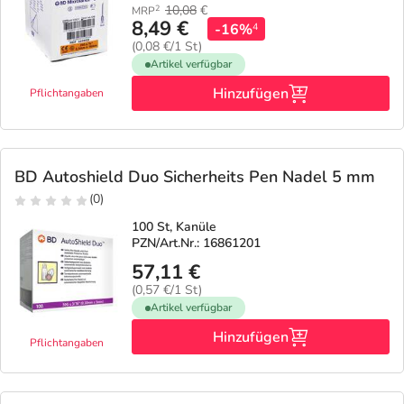
10,08
€
2
MRP
8,49 €
-16%
4
(0,08 €/1 St)
Artikel verfügbar
Hinzufügen
Pflichtangaben
BD Autoshield Duo Sicherheits Pen Nadel 5 mm
(0)
100 St, Kanüle
PZN/Art.Nr.: 16861201
57,11 €
(0,57 €/1 St)
Artikel verfügbar
Hinzufügen
Pflichtangaben