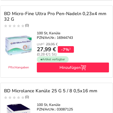
BD Micro-Fine Ultra Pro Pen-Nadeln 0,23x4 mm
32 G
(0)
100 St, Kanüle
PZN/Art.Nr.: 16944743
29,95
€
1
UVP
27,99 €
-7%
3
(0,28 €/1 St)
Artikel verfügbar
Hinzufügen
Pflichtangaben
BD Microlance Kanüle 25 G 5 / 8 0,5x16 mm
(0)
100 St, Kanüle
PZN/Art.Nr.: 03087125