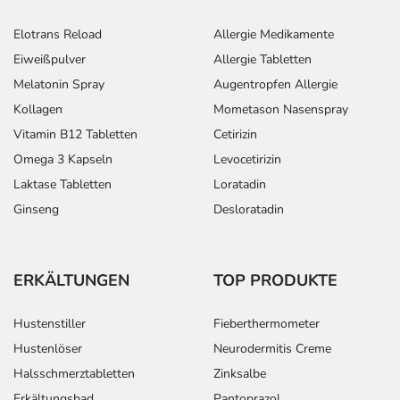
Elotrans Reload
Allergie Medikamente
Eiweißpulver
Allergie Tabletten
Melatonin Spray
Augentropfen Allergie
Kollagen
Mometason Nasenspray
Vitamin B12 Tabletten
Cetirizin
Omega 3 Kapseln
Levocetirizin
Laktase Tabletten
Loratadin
Ginseng
Desloratadin
ERKÄLTUNGEN
TOP PRODUKTE
Hustenstiller
Fieberthermometer
Hustenlöser
Neurodermitis Creme
Halsschmerztabletten
Zinksalbe
Erkältungsbad
Pantoprazol