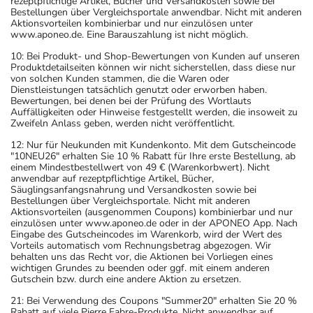
rezeptpflichtige Artikel, Bücher und Versandkosten sowie bei
Bestellungen über Vergleichsportale anwendbar. Nicht mit anderen
Aktionsvorteilen kombinierbar und nur einzulösen unter
www.aponeo.de. Eine Barauszahlung ist nicht möglich.
10: Bei Produkt- und Shop-Bewertungen von Kunden auf unseren
Produktdetailseiten können wir nicht sicherstellen, dass diese nur
von solchen Kunden stammen, die die Waren oder
Dienstleistungen tatsächlich genutzt oder erworben haben.
Bewertungen, bei denen bei der Prüfung des Wortlauts
Auffälligkeiten oder Hinweise festgestellt werden, die insoweit zu
Zweifeln Anlass geben, werden nicht veröffentlicht.
12: Nur für Neukunden mit Kundenkonto. Mit dem Gutscheincode
"10NEU26" erhalten Sie 10 % Rabatt für Ihre erste Bestellung, ab
einem Mindestbestellwert von 49 € (Warenkorbwert). Nicht
anwendbar auf rezeptpflichtige Artikel, Bücher,
Säuglingsanfangsnahrung und Versandkosten sowie bei
Bestellungen über Vergleichsportale. Nicht mit anderen
Aktionsvorteilen (ausgenommen Coupons) kombinierbar und nur
einzulösen unter www.aponeo.de oder in der APONEO App. Nach
Eingabe des Gutscheincodes im Warenkorb, wird der Wert des
Vorteils automatisch vom Rechnungsbetrag abgezogen. Wir
behalten uns das Recht vor, die Aktionen bei Vorliegen eines
wichtigen Grundes zu beenden oder ggf. mit einem anderen
Gutschein bzw. durch eine andere Aktion zu ersetzen.
21: Bei Verwendung des Coupons "Summer20" erhalten Sie 20 %
Rabatt auf viele Pierre Fabre-Produkte. Nicht anwendbar auf