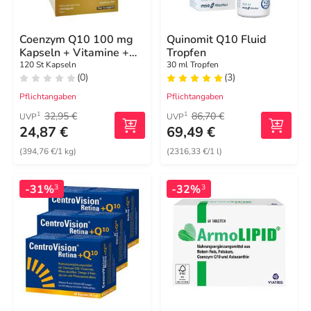
Coenzym Q10 100 mg
Quinomit Q10 Fluid
Kapseln + Vitamine +
Tropfen
Mineralstoffe
120 St Kapseln
30 ml Tropfen
(0)
(3)
Pflichtangaben
Pflichtangaben
32,95 €
86,70 €
1
1
UVP
UVP
24,87 €
69,49 €
(394,76 €/1 kg)
(2316,33 €/1 l)
-31%
-32%
3
3