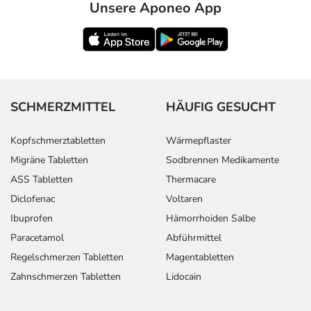
Unsere Aponeo App
SCHMERZMITTEL
HÄUFIG GESUCHT
Kopfschmerztabletten
Wärmepflaster
Migräne Tabletten
Sodbrennen Medikamente
ASS Tabletten
Thermacare
Diclofenac
Voltaren
Ibuprofen
Hämorrhoiden Salbe
Paracetamol
Abführmittel
Regelschmerzen Tabletten
Magentabletten
Zahnschmerzen Tabletten
Lidocain