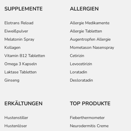
SUPPLEMENTE
ALLERGIEN
Elotrans Reload
Allergie Medikamente
Eiweißpulver
Allergie Tabletten
Melatonin Spray
Augentropfen Allergie
Kollagen
Mometason Nasenspray
Vitamin B12 Tabletten
Cetirizin
Omega 3 Kapseln
Levocetirizin
Laktase Tabletten
Loratadin
Ginseng
Desloratadin
ERKÄLTUNGEN
TOP PRODUKTE
Hustenstiller
Fieberthermometer
Hustenlöser
Neurodermitis Creme