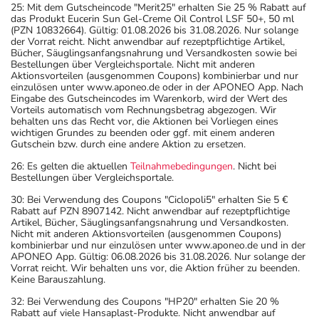
25: Mit dem Gutscheincode "Merit25" erhalten Sie 25 % Rabatt auf
das Produkt Eucerin Sun Gel-Creme Oil Control LSF 50+, 50 ml
(PZN 10832664). Gültig: 01.08.2026 bis 31.08.2026. Nur solange
der Vorrat reicht. Nicht anwendbar auf rezeptpflichtige Artikel,
Bücher, Säuglingsanfangsnahrung und Versandkosten sowie bei
Bestellungen über Vergleichsportale. Nicht mit anderen
Aktionsvorteilen (ausgenommen Coupons) kombinierbar und nur
einzulösen unter www.aponeo.de oder in der APONEO App. Nach
Eingabe des Gutscheincodes im Warenkorb, wird der Wert des
Vorteils automatisch vom Rechnungsbetrag abgezogen. Wir
behalten uns das Recht vor, die Aktionen bei Vorliegen eines
wichtigen Grundes zu beenden oder ggf. mit einem anderen
Gutschein bzw. durch eine andere Aktion zu ersetzen.
26: Es gelten die aktuellen
Teilnahmebedingungen
. Nicht bei
Bestellungen über Vergleichsportale.
30: Bei Verwendung des Coupons "Ciclopoli5" erhalten Sie 5 €
Rabatt auf PZN 8907142. Nicht anwendbar auf rezeptpflichtige
Artikel, Bücher, Säuglingsanfangsnahrung und Versandkosten.
Nicht mit anderen Aktionsvorteilen (ausgenommen Coupons)
kombinierbar und nur einzulösen unter www.aponeo.de und in der
APONEO App. Gültig: 06.08.2026 bis 31.08.2026. Nur solange der
Vorrat reicht. Wir behalten uns vor, die Aktion früher zu beenden.
Keine Barauszahlung.
32: Bei Verwendung des Coupons "HP20" erhalten Sie 20 %
Rabatt auf viele Hansaplast-Produkte. Nicht anwendbar auf