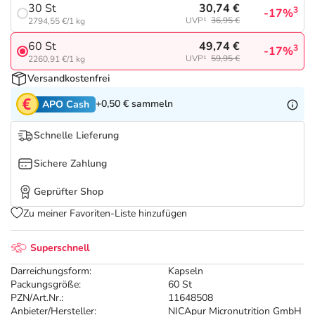
Refluthin, Lasea & Carmenthin Deals
Sport & Fitness
Täglich gut versorgt
30,74 €
30 St
3
-17%
UVP¹
36,95 €
2794,55 €/1 kg
Salus Deals
Tierapotheke
49,74 €
60 St
3
-17%
UVP¹
59,95 €
2260,91 €/1 kg
Versandkostenfrei
Vitamine & Mineralstoffe
+0,50 €
sammeln
APO Cash
Marken
Schnelle Lieferung
Sichere Zahlung
Geprüfter Shop
Zu meiner Favoriten-Liste hinzufügen
Superschnell
Darreichungsform:
Kapseln
Packungsgröße:
60 St
PZN/Art.Nr.:
11648508
Anbieter/Hersteller:
NICApur Micronutrition GmbH