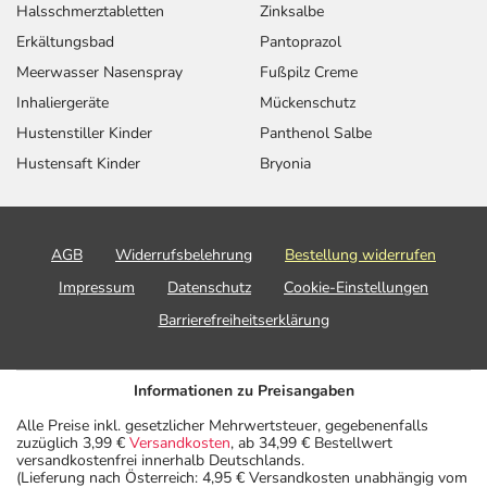
Halsschmerztabletten
Zinksalbe
Erkältungsbad
Pantoprazol
Meerwasser Nasenspray
Fußpilz Creme
Inhaliergeräte
Mückenschutz
Hustenstiller Kinder
Panthenol Salbe
Hustensaft Kinder
Bryonia
AGB
Widerrufsbelehrung
Bestellung widerrufen
Impressum
Datenschutz
Cookie-Einstellungen
Barrierefreiheitserklärung
Informationen zu Preisangaben
Alle Preise inkl. gesetzlicher Mehrwertsteuer, gegebenenfalls
zuzüglich 3,99 €
Versandkosten
, ab 34,99 € Bestellwert
versandkostenfrei innerhalb Deutschlands.
(Lieferung nach Österreich: 4,95 € Versandkosten unabhängig vom