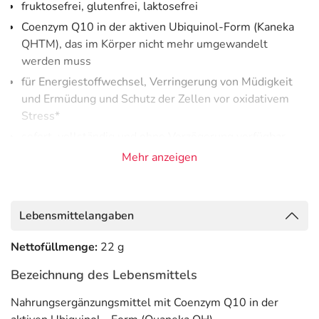
fruktosefrei, glutenfrei, laktosefrei
Coenzym Q10 in der aktiven Ubiquinol-Form (Kaneka
QHTM), das im Körper nicht mehr umgewandelt
werden muss
für Energiestoffwechsel, Verringerung von Müdigkeit
und Ermüdung und Schutz der Zellen vor oxidativem
Stress*
sofort, vollständig und ohne Verzögerung verfügbar
kombiniert mit dem Antioxidans Vitamin C*
Mehr anzeigen
1 Kapsel täglich
Coenzym Q10 gehört zu den Vitaminoiden. Das sind
Lebensmittelangaben
vitaminähnliche Substanzen
. Der Körper kann sie
zumeist selbst bilden. Wir können sie aber auch über die
Nettofüllmenge:
22 g
Nahrung zu uns nehmen.
Bezeichnung des Lebensmittels
Coenzym Q10 existiert in zwei Formen, als Ubiquinon und
Nahrungsergänzungsmittel mit Coenzym Q10 in der
Ubiquinol. Coenzym Q10 in Form von Ubiquinon muss im