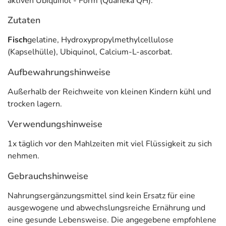
aktiven Ubiquinol - Form (Quaneka QH).
Körper erst in die aktive Form Ubiquinol umgewandelt
werden, während Ubiquinol gleich
direkt ohne weitere
Zutaten
Umwandlungsschritte zur Verfügung steht
. Für Nicapur
Ubiquinol wird
der patentierte Qualitäts-Rohstoff
Fisch
gelatine, Hydroxypropylmethylcellulose
Kaneka Ubiquinol
eingesetzt, ein
100% reines,
(Kapselhülle), Ubiquinol, Calcium-L-ascorbat.
naturidentes Ubiquinol.
Aufbewahrungshinweise
Die perfekte Ergänzung zu Ubiquinol bildet Vitamin C, um
Außerhalb der Reichweite von kleinen Kindern kühl und
den
Energiestoffwechsel zu unterstützen
und zum
trocken lagern.
Schutz der Zellen vor oxidativem Stress.
Verwendungshinweise
* Vitamin C trägt zu
einem normalen Energiestoffwechsel
bei und trägt zur
Verringerung von Müdigkeit und Ermüdung
bei. Vitamin C trägt dazu bei,
die
1x täglich vor den Mahlzeiten mit viel Flüssigkeit zu sich
Zellen vor oxidativem Stress zu schützen.
nehmen.
Anwendung
Gebrauchshinweise
Täglich 1 Kapsel mit viel Flüssigkeit zu einer Mahlzeit
Nahrungsergänzungsmittel sind kein Ersatz für eine
verzehren.
ausgewogene und abwechslungsreiche Ernährung und
eine gesunde Lebensweise. Die angegebene empfohlene
Inhaltsstoffe pro Tagesdosis 1 Kapsel