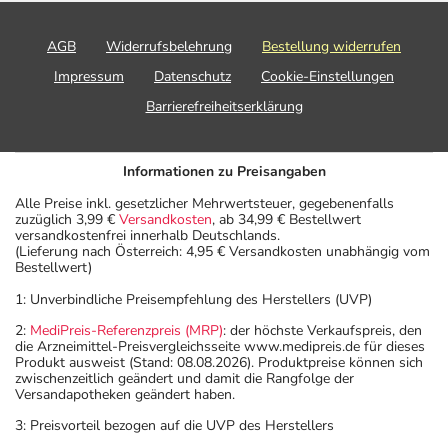
AGB
Widerrufsbelehrung
Bestellung widerrufen
Impressum
Datenschutz
Cookie-Einstellungen
Barrierefreiheitserklärung
Informationen zu Preisangaben
Alle Preise inkl. gesetzlicher Mehrwertsteuer, gegebenenfalls
zuzüglich 3,99 €
Versandkosten
, ab 34,99 € Bestellwert
versandkostenfrei innerhalb Deutschlands.
(Lieferung nach Österreich: 4,95 € Versandkosten unabhängig vom
Bestellwert)
1: Unverbindliche Preisempfehlung des Herstellers (UVP)
2:
MediPreis-Referenzpreis (MRP)
: der höchste Verkaufspreis, den
die Arzneimittel-Preisvergleichsseite www.medipreis.de für dieses
Produkt ausweist (Stand: 08.08.2026). Produktpreise können sich
zwischenzeitlich geändert und damit die Rangfolge der
Versandapotheken geändert haben.
3: Preisvorteil bezogen auf die UVP des Herstellers