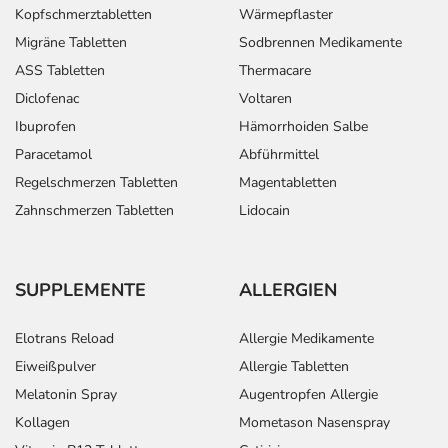
Kopfschmerztabletten
Wärmepflaster
Migräne Tabletten
Sodbrennen Medikamente
ASS Tabletten
Thermacare
Diclofenac
Voltaren
Ibuprofen
Hämorrhoiden Salbe
Paracetamol
Abführmittel
Regelschmerzen Tabletten
Magentabletten
Zahnschmerzen Tabletten
Lidocain
SUPPLEMENTE
ALLERGIEN
Elotrans Reload
Allergie Medikamente
Eiweißpulver
Allergie Tabletten
Melatonin Spray
Augentropfen Allergie
Kollagen
Mometason Nasenspray