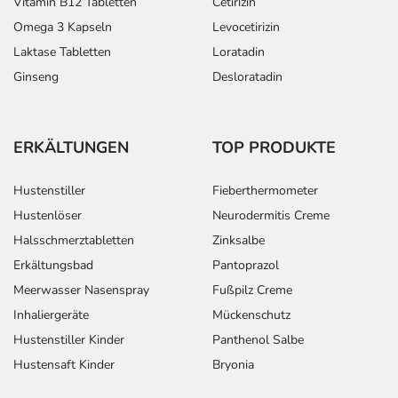
Vitamin B12 Tabletten
Cetirizin
Omega 3 Kapseln
Levocetirizin
Laktase Tabletten
Loratadin
Ginseng
Desloratadin
ERKÄLTUNGEN
TOP PRODUKTE
Hustenstiller
Fieberthermometer
Hustenlöser
Neurodermitis Creme
Halsschmerztabletten
Zinksalbe
Erkältungsbad
Pantoprazol
Meerwasser Nasenspray
Fußpilz Creme
Inhaliergeräte
Mückenschutz
Hustenstiller Kinder
Panthenol Salbe
Hustensaft Kinder
Bryonia