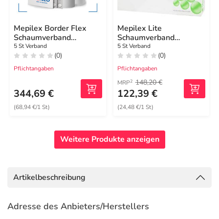
Mepilex Border Flex
Mepilex Lite
Schaumverband
Schaumverband
haft.15x19 cm oval
12,5x12,5cm steril
5 St Verband
5 St Verband
(0)
(0)
Pflichtangaben
Pflichtangaben
148,20 €
2
MRP
344,69 €
122,39 €
(68,94 €/1 St)
(24,48 €/1 St)
Weitere Produkte anzeigen
Artikelbeschreibung
Adresse des Anbieters/Herstellers