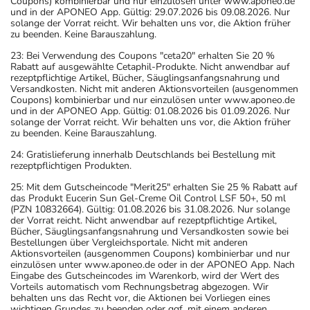
Coupons) kombinierbar und nur einzulösen unter www.aponeo.de
und in der APONEO App. Gültig: 29.07.2026 bis 09.08.2026. Nur
solange der Vorrat reicht. Wir behalten uns vor, die Aktion früher
zu beenden. Keine Barauszahlung.
23: Bei Verwendung des Coupons "ceta20" erhalten Sie 20 %
Rabatt auf ausgewählte Cetaphil-Produkte. Nicht anwendbar auf
rezeptpflichtige Artikel, Bücher, Säuglingsanfangsnahrung und
Versandkosten. Nicht mit anderen Aktionsvorteilen (ausgenommen
Coupons) kombinierbar und nur einzulösen unter www.aponeo.de
und in der APONEO App. Gültig: 01.08.2026 bis 01.09.2026. Nur
solange der Vorrat reicht. Wir behalten uns vor, die Aktion früher
zu beenden. Keine Barauszahlung.
24: Gratislieferung innerhalb Deutschlands bei Bestellung mit
rezeptpflichtigen Produkten.
25: Mit dem Gutscheincode "Merit25" erhalten Sie 25 % Rabatt auf
das Produkt Eucerin Sun Gel-Creme Oil Control LSF 50+, 50 ml
(PZN 10832664). Gültig: 01.08.2026 bis 31.08.2026. Nur solange
der Vorrat reicht. Nicht anwendbar auf rezeptpflichtige Artikel,
Bücher, Säuglingsanfangsnahrung und Versandkosten sowie bei
Bestellungen über Vergleichsportale. Nicht mit anderen
Aktionsvorteilen (ausgenommen Coupons) kombinierbar und nur
einzulösen unter www.aponeo.de oder in der APONEO App. Nach
Eingabe des Gutscheincodes im Warenkorb, wird der Wert des
Vorteils automatisch vom Rechnungsbetrag abgezogen. Wir
behalten uns das Recht vor, die Aktionen bei Vorliegen eines
wichtigen Grundes zu beenden oder ggf. mit einem anderen