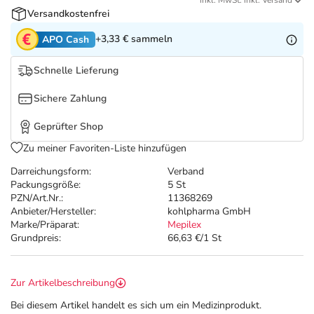
Refluthin, Lasea & Carmenthin Deals
Sport & Fitness
Täglich gut versorgt
inkl. MwSt. inkl. Versand
Versandkostenfrei
+3,33 €
sammeln
APO Cash
Salus Deals
Tierapotheke
Schnelle Lieferung
Vitamine & Mineralstoffe
Sichere Zahlung
Marken
Geprüfter Shop
Zu meiner Favoriten-Liste hinzufügen
Darreichungsform:
Verband
Packungsgröße:
5 St
PZN/Art.Nr.:
11368269
Anbieter/Hersteller:
kohlpharma GmbH
Marke/Präparat:
Mepilex
Grundpreis:
66,63 €/1 St
Zur Artikelbeschreibung
Bei diesem Artikel handelt es sich um ein Medizinprodukt.