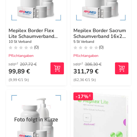
Mepilex Border Flex
Mepilex Border Sacrum
Lite Schaumverband
Schaumverband 16x20
10x10 cm
cm steril
10 St Verband
5 St Verband
(0)
(0)
Pflichtangaben
Pflichtangaben
207,72 €
386,30 €
2
2
MRP
MRP
99,89 €
311,79 €
(9,99 €/1 St)
(62,36 €/1 St)
-17%
4