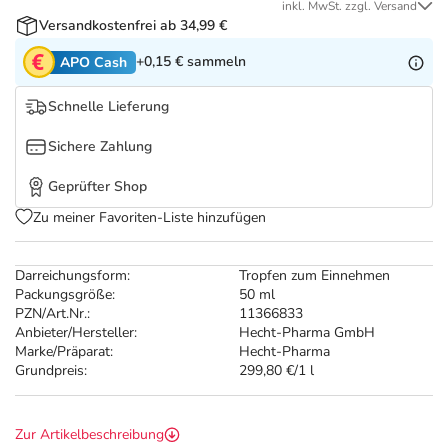
Refluthin, Lasea & Carmenthin Deals
Sport & Fitness
Täglich gut versorgt
inkl. MwSt. zzgl. Versand
Versandkostenfrei ab 34,99 €
Salus Deals
Tierapotheke
+0,15 €
sammeln
APO Cash
Schnelle Lieferung
Vitamine & Mineralstoffe
Sichere Zahlung
Marken
Geprüfter Shop
Zu meiner Favoriten-Liste hinzufügen
Darreichungsform:
Tropfen zum Einnehmen
Packungsgröße:
50 ml
PZN/Art.Nr.:
11366833
Anbieter/Hersteller:
Hecht-Pharma GmbH
Marke/Präparat:
Hecht-Pharma
Grundpreis:
299,80 €/1 l
Zur Artikelbeschreibung