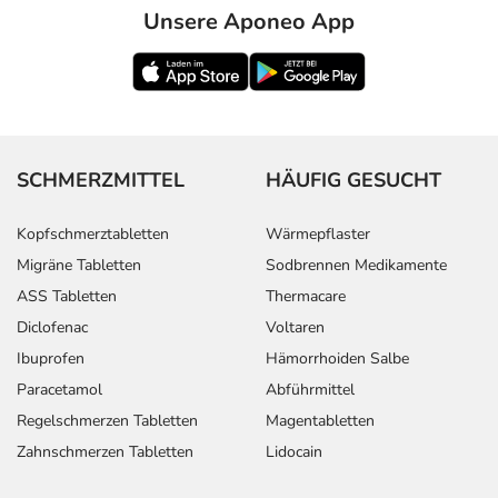
Unsere Aponeo App
SCHMERZMITTEL
HÄUFIG GESUCHT
Kopfschmerztabletten
Wärmepflaster
Migräne Tabletten
Sodbrennen Medikamente
ASS Tabletten
Thermacare
Diclofenac
Voltaren
Ibuprofen
Hämorrhoiden Salbe
Paracetamol
Abführmittel
Regelschmerzen Tabletten
Magentabletten
Zahnschmerzen Tabletten
Lidocain