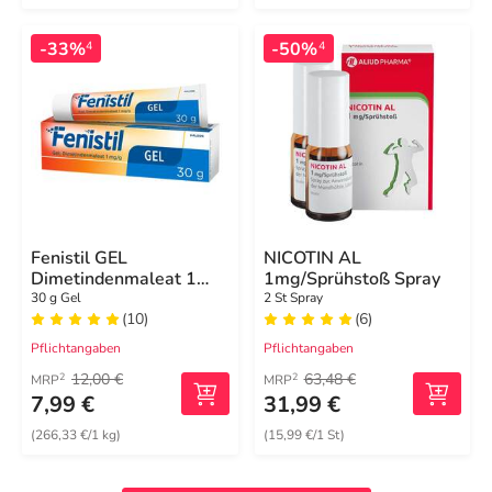
-33%
-50%
4
4
Fenistil GEL
NICOTIN AL
Dimetindenmaleat 1
1mg/Sprühstoß Spray
mg/g, zur Linderung von
30 g Gel
2 St Spray
(10)
(6)
Juckreiz
Pflichtangaben
Pflichtangaben
12,00 €
63,48 €
2
2
MRP
MRP
7,99 €
31,99 €
(266,33 €/1 kg)
(15,99 €/1 St)