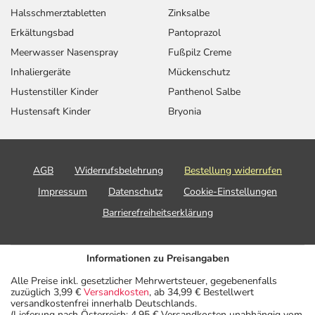
Halsschmerztabletten
Zinksalbe
Erkältungsbad
Pantoprazol
Meerwasser Nasenspray
Fußpilz Creme
Inhaliergeräte
Mückenschutz
Hustenstiller Kinder
Panthenol Salbe
Hustensaft Kinder
Bryonia
AGB
Widerrufsbelehrung
Bestellung widerrufen
Impressum
Datenschutz
Cookie-Einstellungen
Barrierefreiheitserklärung
Informationen zu Preisangaben
Alle Preise inkl. gesetzlicher Mehrwertsteuer, gegebenenfalls
zuzüglich 3,99 €
Versandkosten
, ab 34,99 € Bestellwert
versandkostenfrei innerhalb Deutschlands.
(Lieferung nach Österreich: 4,95 € Versandkosten unabhängig vom