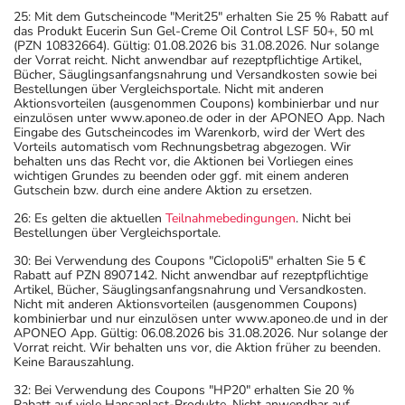
25: Mit dem Gutscheincode "Merit25" erhalten Sie 25 % Rabatt auf
das Produkt Eucerin Sun Gel-Creme Oil Control LSF 50+, 50 ml
(PZN 10832664). Gültig: 01.08.2026 bis 31.08.2026. Nur solange
der Vorrat reicht. Nicht anwendbar auf rezeptpflichtige Artikel,
Bücher, Säuglingsanfangsnahrung und Versandkosten sowie bei
Bestellungen über Vergleichsportale. Nicht mit anderen
Aktionsvorteilen (ausgenommen Coupons) kombinierbar und nur
einzulösen unter www.aponeo.de oder in der APONEO App. Nach
Eingabe des Gutscheincodes im Warenkorb, wird der Wert des
Vorteils automatisch vom Rechnungsbetrag abgezogen. Wir
behalten uns das Recht vor, die Aktionen bei Vorliegen eines
wichtigen Grundes zu beenden oder ggf. mit einem anderen
Gutschein bzw. durch eine andere Aktion zu ersetzen.
26: Es gelten die aktuellen
Teilnahmebedingungen
. Nicht bei
Bestellungen über Vergleichsportale.
30: Bei Verwendung des Coupons "Ciclopoli5" erhalten Sie 5 €
Rabatt auf PZN 8907142. Nicht anwendbar auf rezeptpflichtige
Artikel, Bücher, Säuglingsanfangsnahrung und Versandkosten.
Nicht mit anderen Aktionsvorteilen (ausgenommen Coupons)
kombinierbar und nur einzulösen unter www.aponeo.de und in der
APONEO App. Gültig: 06.08.2026 bis 31.08.2026. Nur solange der
Vorrat reicht. Wir behalten uns vor, die Aktion früher zu beenden.
Keine Barauszahlung.
32: Bei Verwendung des Coupons "HP20" erhalten Sie 20 %
Rabatt auf viele Hansaplast-Produkte. Nicht anwendbar auf