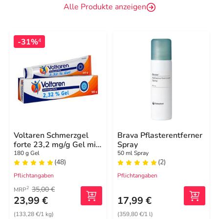
Alle Produkte anzeigen
-31%
4
Voltaren Schmerzgel
Brava Pflasterentferner
forte 23,2 mg/g Gel mit
Spray
Diclofenac
180 g Gel
50 ml Spray
(48)
(2)
Pflichtangaben
Pflichtangaben
35,00 €
2
MRP
23,99 €
17,99 €
(133,28 €/1 kg)
(359,80 €/1 l)