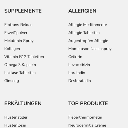
SUPPLEMENTE
ALLERGIEN
Elotrans Reload
Allergie Medikamente
Eiweißpulver
Allergie Tabletten
Melatonin Spray
Augentropfen Allergie
Kollagen
Mometason Nasenspray
Vitamin B12 Tabletten
Cetirizin
Omega 3 Kapseln
Levocetirizin
Laktase Tabletten
Loratadin
Ginseng
Desloratadin
ERKÄLTUNGEN
TOP PRODUKTE
Hustenstiller
Fieberthermometer
Hustenlöser
Neurodermitis Creme