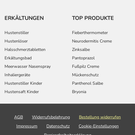
ERKÄLTUNGEN
TOP PRODUKTE
Hustenstiller
Fieberthermometer
Hustenlöser
Neurodermitis Creme
Halsschmerztabletten
Zinksalbe
Erkältungsbad
Pantoprazol
Meerwasser Nasenspray
Fußpilz Creme
Inhaliergeräte
Mückenschutz
Hustenstiller Kinder
Panthenol Salbe
Hustensaft Kinder
Bryonia
AGB
Widerrufsbelehrung
Bestellung widerrufen
Impressum
Datenschutz
Cookie-Einstellungen