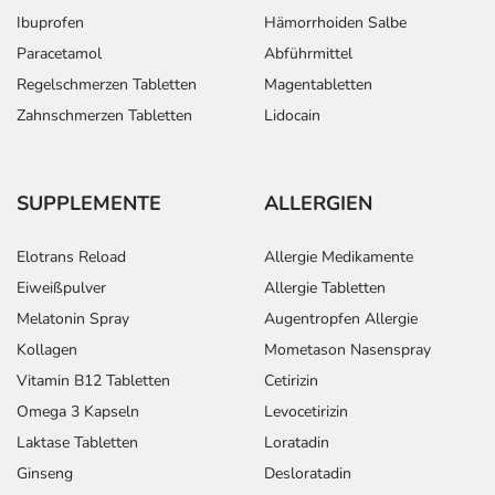
Ibuprofen
Hämorrhoiden Salbe
Paracetamol
Abführmittel
Regelschmerzen Tabletten
Magentabletten
Zahnschmerzen Tabletten
Lidocain
SUPPLEMENTE
ALLERGIEN
Elotrans Reload
Allergie Medikamente
Eiweißpulver
Allergie Tabletten
Melatonin Spray
Augentropfen Allergie
Kollagen
Mometason Nasenspray
Vitamin B12 Tabletten
Cetirizin
Omega 3 Kapseln
Levocetirizin
Laktase Tabletten
Loratadin
Ginseng
Desloratadin