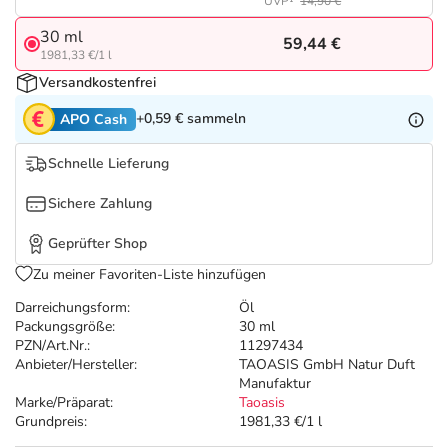
Refluthin, Lasea & Carmenthin Deals
Sport & Fitness
Täglich gut versorgt
UVP¹
14,90 €
30 ml
59,44 €
1981,33 €/1 l
Salus Deals
Tierapotheke
Versandkostenfrei
Vitamine & Mineralstoffe
+0,59 €
sammeln
APO Cash
Schnelle Lieferung
Marken
Sichere Zahlung
Geprüfter Shop
Zu meiner Favoriten-Liste hinzufügen
Darreichungsform:
Öl
Packungsgröße:
30 ml
PZN/Art.Nr.:
11297434
Anbieter/Hersteller:
TAOASIS GmbH Natur Duft
Manufaktur
Marke/Präparat:
Taoasis
Grundpreis:
1981,33 €/1 l