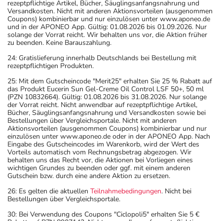
rezeptpflichtige Artikel, Bücher, Säuglingsanfangsnahrung und
Versandkosten. Nicht mit anderen Aktionsvorteilen (ausgenommen
Coupons) kombinierbar und nur einzulösen unter www.aponeo.de
und in der APONEO App. Gültig: 01.08.2026 bis 01.09.2026. Nur
solange der Vorrat reicht. Wir behalten uns vor, die Aktion früher
zu beenden. Keine Barauszahlung.
24: Gratislieferung innerhalb Deutschlands bei Bestellung mit
rezeptpflichtigen Produkten.
25: Mit dem Gutscheincode "Merit25" erhalten Sie 25 % Rabatt auf
das Produkt Eucerin Sun Gel-Creme Oil Control LSF 50+, 50 ml
(PZN 10832664). Gültig: 01.08.2026 bis 31.08.2026. Nur solange
der Vorrat reicht. Nicht anwendbar auf rezeptpflichtige Artikel,
Bücher, Säuglingsanfangsnahrung und Versandkosten sowie bei
Bestellungen über Vergleichsportale. Nicht mit anderen
Aktionsvorteilen (ausgenommen Coupons) kombinierbar und nur
einzulösen unter www.aponeo.de oder in der APONEO App. Nach
Eingabe des Gutscheincodes im Warenkorb, wird der Wert des
Vorteils automatisch vom Rechnungsbetrag abgezogen. Wir
behalten uns das Recht vor, die Aktionen bei Vorliegen eines
wichtigen Grundes zu beenden oder ggf. mit einem anderen
Gutschein bzw. durch eine andere Aktion zu ersetzen.
26: Es gelten die aktuellen
Teilnahmebedingungen
. Nicht bei
Bestellungen über Vergleichsportale.
30: Bei Verwendung des Coupons "Ciclopoli5" erhalten Sie 5 €