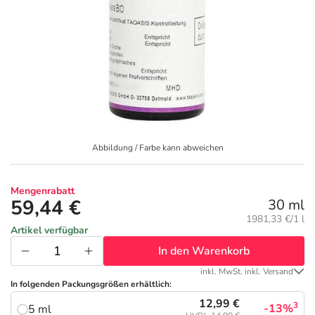
Geschenkideen
Fragen und Antworten
5% Extra Cash
Diabetes
Aktuelle Coupons
Kontakt
Avene & Ducray Deals
Körperpflege & Kosmetik
7
Ratgeber
Eucerin Deals
Liebe & Erotik
Summer SALE
Abbildung / Farbe kann abweichen
Beliebte Beiträge
Evolsin Deals
Mutter & Kind
Reiseapotheke
Mengenrabatt
E-Rezept einlösen
Frontline & Frontpro Deals
Nahrungsergänzung
Insektenschutz
59,44 €
30 ml
Grundpreis:
1981,33 €/1 l
Artikel verfügbar
E-Rezept App
Nattermann Deals
Natur & Homöopathie
Sonnenpflege
In den Warenkorb
inkl. MwSt. inkl. Versand
R(h)ein Nutrition Deals
Sanitätshaus
Sommerpflege für Haar und Kopfhaut
In folgenden Packungsgrößen erhältlich:
12,99 €
3
-13%
5 ml