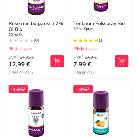
Rose rein bulgarisch 2%
Teebaum Fußspray Bio
Öl Bio
50 ml Spray
10 ml Öl
(0)
(1)
Pflichtangaben
Pflichtangaben
14,90 €
8,69 €
1
2
UVP
MRP
12,99 €
7,99 €
(1299,00 €/1 l)
(159,80 €/1 l)
-15%
-8%
3
3