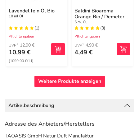
Lavendel fein Öl Bio
Baldini Bioaroma
Orange Bio / Demeter
10 ml Öl
Öl
5 ml Öl
(1)
(3)
Pflichtangaben
Pflichtangaben
12,90 €
4,90 €
1
1
UVP
UVP
10,99 €
4,49 €
(1099,00 €/1 l)
Weitere Produkte anzeigen
Artikelbeschreibung
Adresse des Anbieters/Herstellers
TAOASIS GmbH Natur Duft Manufaktur