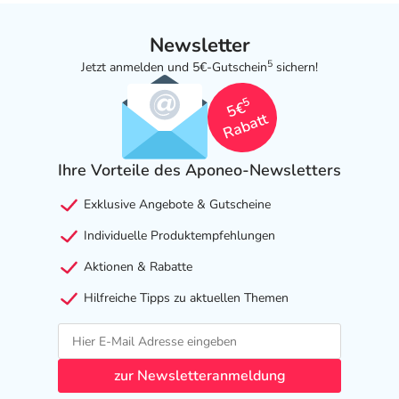
Schafgarbe fermentiert, Labkraut fermentiert.
Newsletter
Analytische Bestandteile und Gehalte: Rohprotein 0,3%,
5
Jetzt anmelden und 5€-Gutschein
sichern!
Rohfaser 0,5%, Rohfett 0,3%, Rohasche 0,5%, Feuchte
94,9%.
5
5€
Rabatt
Adresse des Anbieters/Herstellers
cdVet Naturprodukte GmbH
Ihre Vorteile des Aponeo-Newsletters
Industriestr. 9-11
Exklusive Angebote & Gutscheine
49584 Fürstenau
Individuelle Produktempfehlungen
Das
PDF des Beipackzettels
können Sie sich oben
herunterladen.
Aktionen & Rabatte
Hilfreiche Tipps zu aktuellen Themen
zur Newsletteranmeldung