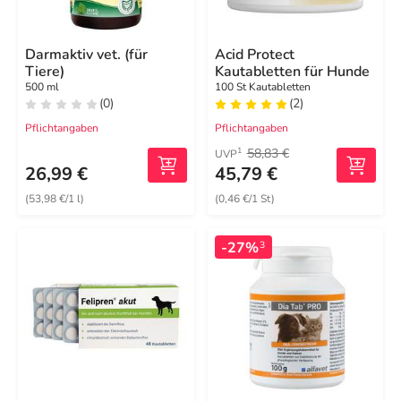
Darmaktiv vet. (für
Acid Protect
Tiere)
Kautabletten für Hunde
500 ml
100 St Kautabletten
(0)
(2)
Pflichtangaben
Pflichtangaben
58,83 €
1
UVP
26,99 €
45,79 €
(53,98 €/1 l)
(0,46 €/1 St)
-27%
3