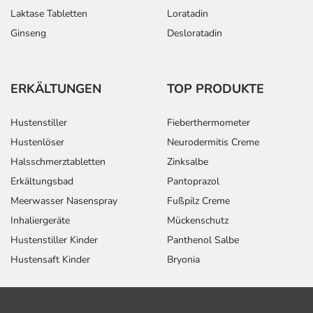
Laktase Tabletten
Loratadin
Ginseng
Desloratadin
ERKÄLTUNGEN
TOP PRODUKTE
Hustenstiller
Fieberthermometer
Hustenlöser
Neurodermitis Creme
Halsschmerztabletten
Zinksalbe
Erkältungsbad
Pantoprazol
Meerwasser Nasenspray
Fußpilz Creme
Inhaliergeräte
Mückenschutz
Hustenstiller Kinder
Panthenol Salbe
Hustensaft Kinder
Bryonia