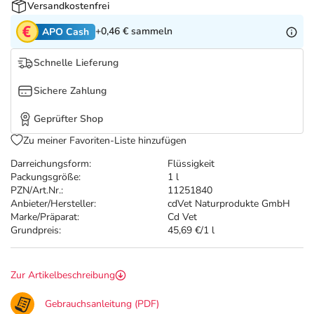
Refluthin, Lasea & Carmenthin Deals
Sport & Fitness
Täglich gut versorgt
Versandkostenfrei
+0,46 €
sammeln
APO Cash
Salus Deals
Tierapotheke
Schnelle Lieferung
Vitamine & Mineralstoffe
Sichere Zahlung
Geprüfter Shop
Marken
Zu meiner Favoriten-Liste hinzufügen
Darreichungsform:
Flüssigkeit
Packungsgröße:
1 l
PZN/Art.Nr.:
11251840
Anbieter/Hersteller:
cdVet Naturprodukte GmbH
Marke/Präparat:
Cd Vet
Grundpreis:
45,69 €/1 l
Zur Artikelbeschreibung
Gebrauchsanleitung (PDF)