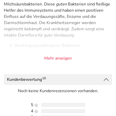
Milchsäurebakterien. Diese
guten
Bakterien sind fleißige
Helfer des Immunsystems und haben einen positiven
Einfluss auf die Verdauungssäfte, Enzyme und die
Darmschleimhaut. Die Krankheitserreger werden
regelrecht bekämpft und verdrängt. Zudem sorgt eine
intakte Darmflora für gute Verdauung.
Verdrängung pathogener Bakterien
Stimulation des Immunsystems
Verbesserter Aufschluss der Nahrung
Mehr anzeigen
Aufrechterhaltung der Darmperistaltik
Wird die natürliche Darmflora gestört, kann es zu einer
10
Kundenbewertung
übermäßigen Besiedelung durch Krankheitserreger
kommen und der Hund bekommt Durchfall. Auch
Noch keine Kundenrezensionen vorhanden.
Antibiotika-Behandlungen können die Schutzfunktion
angreifen – oft unterscheiden die Medikamente nicht
5
zwischen
guten
und
bösen
Bakterien.
4