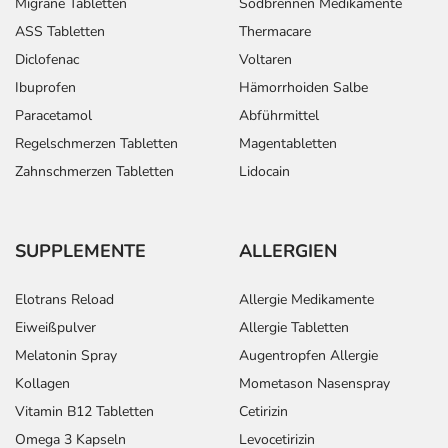
Migräne Tabletten
Sodbrennen Medikamente
ASS Tabletten
Thermacare
Diclofenac
Voltaren
Ibuprofen
Hämorrhoiden Salbe
Paracetamol
Abführmittel
Regelschmerzen Tabletten
Magentabletten
Zahnschmerzen Tabletten
Lidocain
SUPPLEMENTE
ALLERGIEN
Elotrans Reload
Allergie Medikamente
Eiweißpulver
Allergie Tabletten
Melatonin Spray
Augentropfen Allergie
Kollagen
Mometason Nasenspray
Vitamin B12 Tabletten
Cetirizin
Omega 3 Kapseln
Levocetirizin