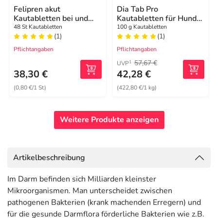
Felipren akut
Dia Tab Pro
Kautabletten bei und
Kautabletten für Hunde
nach Durchfall für
und Katzen
48 St Kautabletten
100 g Kautabletten
(1)
(1)
Hunde
Pflichtangaben
Pflichtangaben
57,67 €
1
UVP
38,30 €
42,28 €
(0,80 €/1 St)
(422,80 €/1 kg)
Weitere Produkte anzeigen
Artikelbeschreibung
Im Darm befinden sich Milliarden kleinster
Mikroorganismen. Man unterscheidet zwischen
pathogenen Bakterien (krank machenden Erregern) und
für die gesunde Darmflora förderliche Bakterien wie z.B.