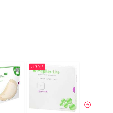
-17%
-10%
4
4