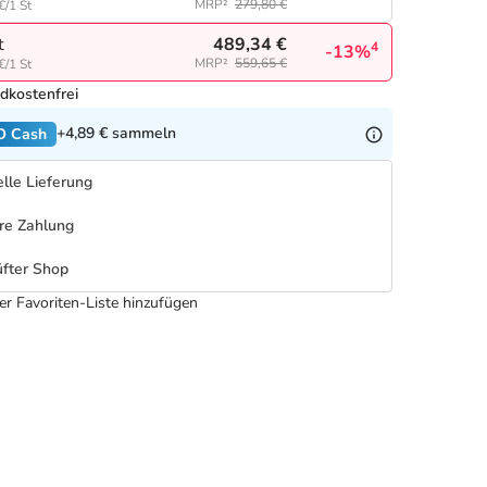
MRP²
279,80 €
€/1 St
489,34 €
t
4
-13%
MRP²
559,65 €
€/1 St
dkostenfrei
+4,89 €
sammeln
O Cash
lle Lieferung
re Zahlung
fter Shop
er Favoriten-Liste hinzufügen