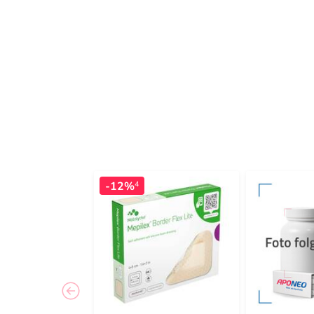
-12%
4