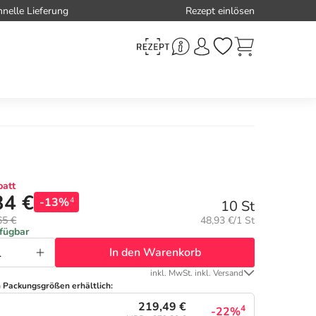
hnelle Lieferung
Rezept einlösen
att
34 €
-13%
4
10 St
Grundpreis:
65 €
48,93 €/1 St
rfügbar
In den Warenkorb
inkl. MwSt. inkl. Versand
n Packungsgrößen erhältlich:
219,49 €
4
-22%