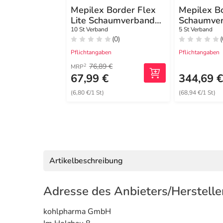
Mepilex Border Flex
Mepilex B
Lite Schaumverband
Schaumve
4x5 cm
haft.15x1
10 St Verband
5 St Verband
(0)
(
Pflichtangaben
Pflichtangaben
76,89 €
2
MRP
67,99 €
344,69 
(6,80 €/1 St)
(68,94 €/1 St)
Artikelbeschreibung
Adresse des Anbieters/Herstelle
kohlpharma GmbH