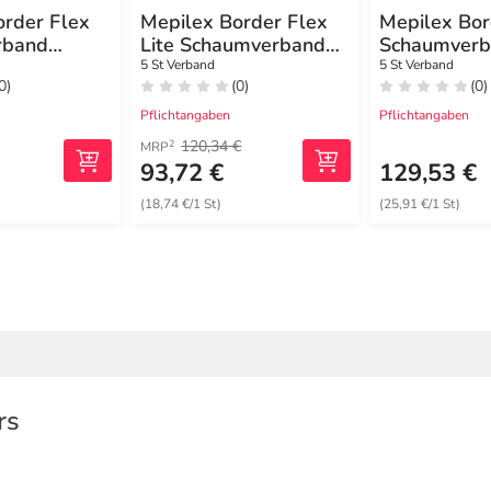
order Flex
Mepilex Border Flex
Mepilex Bor
rband
Lite Schaumverband
Schaumverb
9 cm oval
10x10 cm
haft.7,8x10
5 St Verband
5 St Verband
0)
(0)
(0)
Pflichtangaben
Pflichtangaben
120,34 €
2
MRP
€
93,72 €
129,53 €
(18,74 €/1 St)
(25,91 €/1 St)
rs