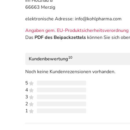
Im Holzhau 8
66663 Merzig
elektronische Adresse: info@kohlpharma.com
Angaben gem. EU-Produktsicherheitsverordnung 
Das
PDF des Beipackzettels
können Sie sich obe
10
Kundenbewertung
Noch keine Kundenrezensionen vorhanden.
5
4
3
2
1