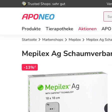
Trusted Shops: sehr gut
Ver
Produkte
Tierapotheke
Aktionen
APO
Startseite
Markenshops
Mepilex
Mepilex Ag Scha
Mepilex Ag Schaumverband
-13%
4