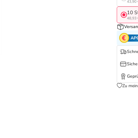
43,90 
10 S
48,93 
Versan
AP
Schne
Siche
Geprü
Zu mein