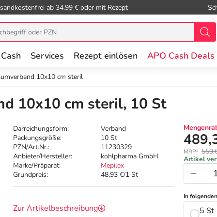
sandkostenfrei ab 34.99 € oder mit Rezept
Sc
 Cash
Services
Rezept einlösen
APO Cash Deals
umverband 10x10 cm steril
 10x10 cm steril, 10 St
Mengenrab
Darreichungsform:
Verband
489,
Packungsgröße:
10 St
PZN/Art.Nr.:
11230329
559,
MRP²
Anbieter/Hersteller:
kohlpharma GmbH
Artikel ve
Marke/Präparat:
Mepilex
Grundpreis:
48,93 €/1 St
In folgende
Zur Artikelbeschreibung
5 St