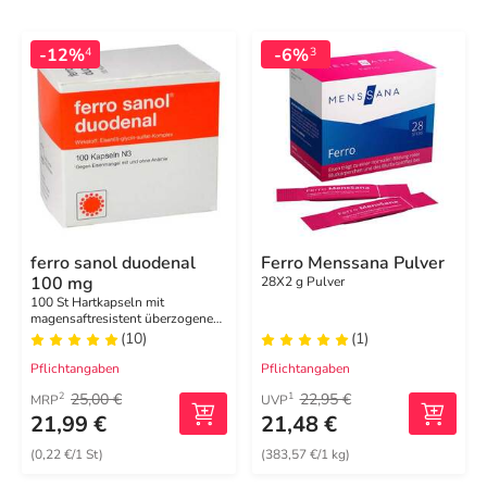
-12%
-6%
4
3
ferro sanol duodenal
Ferro Menssana Pulver
100 mg
28X2 g Pulver
100 St Hartkapseln mit
magensaftresistent überzogenen
Pellets
(10)
(1)
Pflichtangaben
Pflichtangaben
25,00 €
22,95 €
2
1
MRP
UVP
21,99 €
21,48 €
(0,22 €/1 St)
(383,57 €/1 kg)