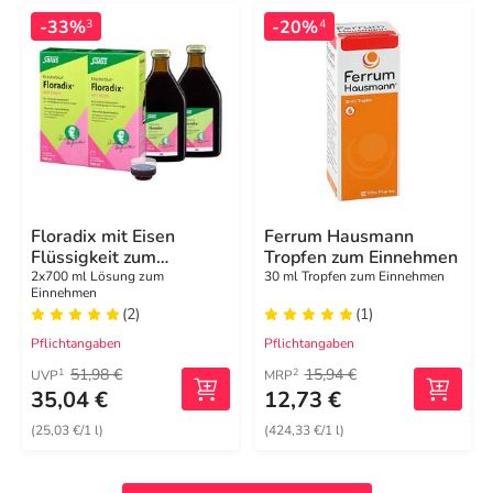
-33%
-20%
3
4
Floradix mit Eisen
Ferrum Hausmann
Flüssigkeit zum
Tropfen zum Einnehmen
Einnehmen
2x700 ml Lösung zum
30 ml Tropfen zum Einnehmen
Einnehmen
(2)
(1)
Pflichtangaben
Pflichtangaben
51,98 €
15,94 €
1
2
UVP
MRP
35,04 €
12,73 €
(25,03 €/1 l)
(424,33 €/1 l)