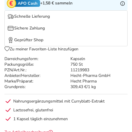
Refluthin, Lasea & Carmenthin Deals
Sport & Fitness
Täglich gut versorgt
+1,58 €
sammeln
APO Cash
Schnelle Lieferung
Salus Deals
Tierapotheke
Sichere Zahlung
Vitamine & Mineralstoffe
Geprüfter Shop
Zu meiner Favoriten-Liste hinzufügen
Marken
Darreichungsform:
Kapseln
Packungsgröße:
750 St
PZN/Art.Nr.:
11219983
Anbieter/Hersteller:
Hecht-Pharma GmbH
Marke/Präparat:
Hecht Pharma
Grundpreis:
309,43 €/1 kg
Nahrungsergänzungsmittel mit Curryblatt-Extrakt
Lactosefrei, glutenfrei
1 Kapsel täglich einzunehmen