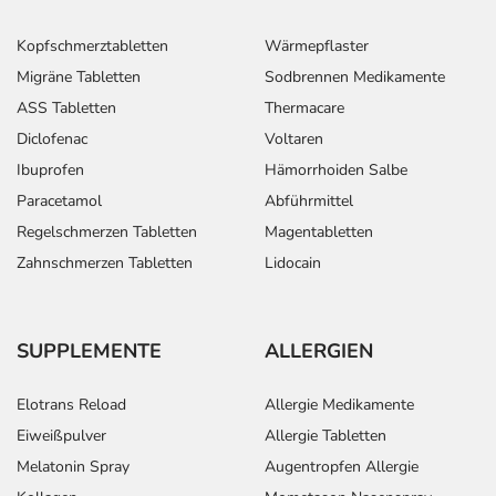
Kopfschmerztabletten
Wärmepflaster
Migräne Tabletten
Sodbrennen Medikamente
ASS Tabletten
Thermacare
Diclofenac
Voltaren
Ibuprofen
Hämorrhoiden Salbe
Paracetamol
Abführmittel
Regelschmerzen Tabletten
Magentabletten
Zahnschmerzen Tabletten
Lidocain
SUPPLEMENTE
ALLERGIEN
Elotrans Reload
Allergie Medikamente
Eiweißpulver
Allergie Tabletten
Melatonin Spray
Augentropfen Allergie