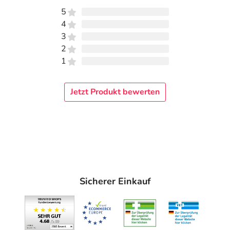
5
Informationen zu diesem Lebensmittel (wie z. B. Zutaten,
4
Allergene) sind bei den Lebensmittelangaben als pdf
3
hinterlegt. (oben)
2
1
Jetzt Produkt bewerten
Sicherer Einkauf