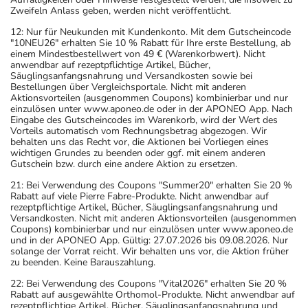
Zweifeln Anlass geben, werden nicht veröffentlicht.
12: Nur für Neukunden mit Kundenkonto. Mit dem Gutscheincode
"10NEU26" erhalten Sie 10 % Rabatt für Ihre erste Bestellung, ab
einem Mindestbestellwert von 49 € (Warenkorbwert). Nicht
anwendbar auf rezeptpflichtige Artikel, Bücher,
Säuglingsanfangsnahrung und Versandkosten sowie bei
Bestellungen über Vergleichsportale. Nicht mit anderen
Aktionsvorteilen (ausgenommen Coupons) kombinierbar und nur
einzulösen unter www.aponeo.de oder in der APONEO App. Nach
Eingabe des Gutscheincodes im Warenkorb, wird der Wert des
Vorteils automatisch vom Rechnungsbetrag abgezogen. Wir
behalten uns das Recht vor, die Aktionen bei Vorliegen eines
wichtigen Grundes zu beenden oder ggf. mit einem anderen
Gutschein bzw. durch eine andere Aktion zu ersetzen.
21: Bei Verwendung des Coupons "Summer20" erhalten Sie 20 %
Rabatt auf viele Pierre Fabre-Produkte. Nicht anwendbar auf
rezeptpflichtige Artikel, Bücher, Säuglingsanfangsnahrung und
Versandkosten. Nicht mit anderen Aktionsvorteilen (ausgenommen
Coupons) kombinierbar und nur einzulösen unter www.aponeo.de
und in der APONEO App. Gültig: 27.07.2026 bis 09.08.2026. Nur
solange der Vorrat reicht. Wir behalten uns vor, die Aktion früher
zu beenden. Keine Barauszahlung.
22: Bei Verwendung des Coupons "Vital2026" erhalten Sie 20 %
Rabatt auf ausgewählte Orthomol-Produkte. Nicht anwendbar auf
rezeptpflichtige Artikel, Bücher, Säuglingsanfangsnahrung und