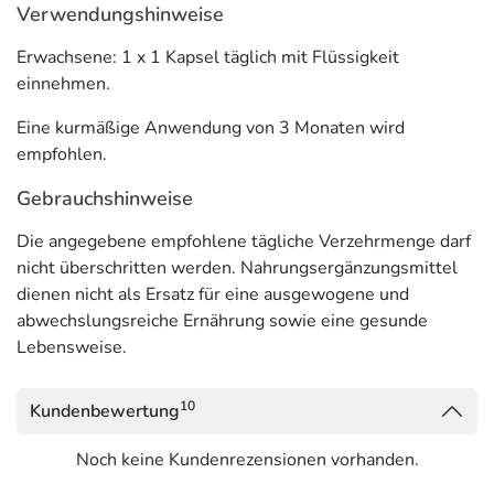
Verwendungshinweise
Funktion der Zähne, Haut, des Zahnfleisches, der Knorpelfunktion, der
Knochen und der Blutgefäße bei. Vitamin C trägt zu einer normalen Funktion
Erwachsene: 1 x 1 Kapsel täglich mit Flüssigkeit
des Nervensystems bei. Vitamin C trägt zur normalen psychischen Funktion
einnehmen.
bei. Vitamin C trägt dazu bei, die Zellen vor oxidativem Stress zu schützen.
Eine kurmäßige Anwendung von 3 Monaten wird
Vitamin C erhöht die Eisenaufnahme.
empfohlen.
Inhaltsstoffe pro Kapsel
Gebrauchshinweise
1 Kapsel enthält 500 mg Curryblattextrakt entsprechend
Die angegebene empfohlene tägliche Verzehrmenge darf
15 mg Eisen (107 % NRV*) und 89 mg
nicht überschritten werden. Nahrungsergänzungsmittel
Hagebuttenfrüchte Extrakt entsprechend 40 mg Vitamin
dienen nicht als Ersatz für eine ausgewogene und
C (50 % NRV*).
abwechslungsreiche Ernährung sowie eine gesunde
*NRV = Prozent der empfohlenen Tagesdosis
Lebensweise.
Adresse des Lebensmittel-Unternehmens
10
Kundenbewertung
Hecht-Pharma GmbH
Zevener Str. 9
Noch keine Kundenrezensionen vorhanden.
27432 Bremervörde