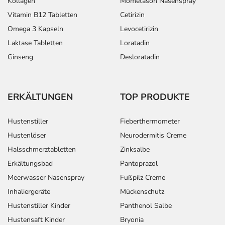
Kollagen
Mometason Nasenspray
Vitamin B12 Tabletten
Cetirizin
Omega 3 Kapseln
Levocetirizin
Laktase Tabletten
Loratadin
Ginseng
Desloratadin
ERKÄLTUNGEN
TOP PRODUKTE
Hustenstiller
Fieberthermometer
Hustenlöser
Neurodermitis Creme
Halsschmerztabletten
Zinksalbe
Erkältungsbad
Pantoprazol
Meerwasser Nasenspray
Fußpilz Creme
Inhaliergeräte
Mückenschutz
Hustenstiller Kinder
Panthenol Salbe
Hustensaft Kinder
Bryonia