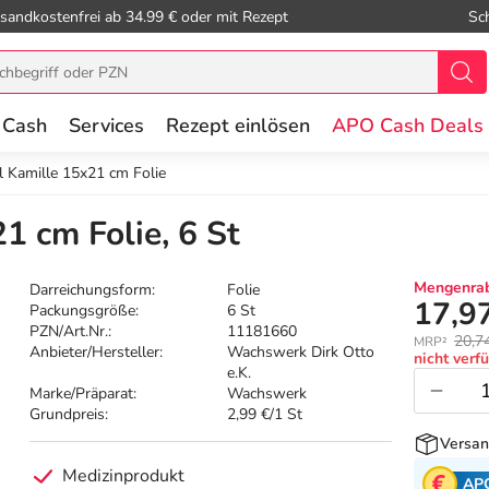
sandkostenfrei ab 34.99 € oder mit Rezept
Sc
 Cash
Services
Rezept einlösen
APO Cash Deals
 Kamille 15x21 cm Folie
1 cm Folie, 6 St
Mengenrab
Darreichungsform:
Folie
17,9
Packungsgröße:
6 St
PZN/Art.Nr.:
11181660
20,7
MRP²
Anbieter/Hersteller:
Wachswerk Dirk Otto
nicht verf
e.K.
Marke/Präparat:
Wachswerk
Grundpreis:
2,99 €/1 St
Versan
Medizinprodukt
AP