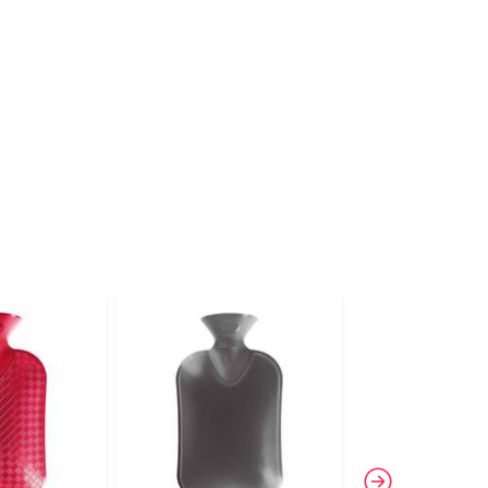
-13%
4