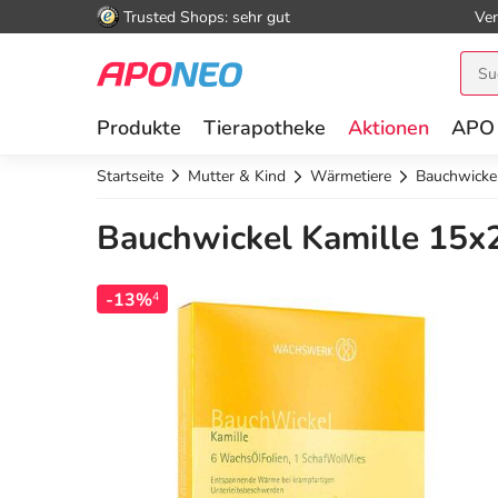
Trusted Shops: sehr gut
Ver
Produkte
Tierapotheke
Aktionen
APO
Startseite
Mutter & Kind
Wärmetiere
Bauchwickel
Bauchwickel Kamille 15x2
-13%
4