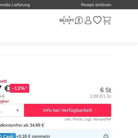
hnelle Lieferung
Rezept einlösen
att
7 €
-13%
4
6 St
Grundpreis:
4 €
2,99 €/1 St
ügbar
Info bei Verfügbarkeit
inkl. MwSt. zzgl. Versand
dkostenfrei ab 34,99 €
+0,18 €
sammeln
O Cash