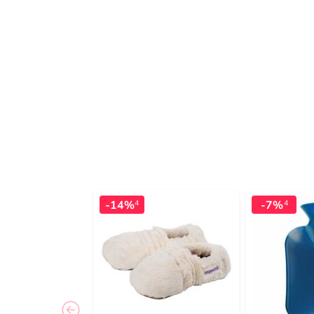
-14%
-7%
4
4