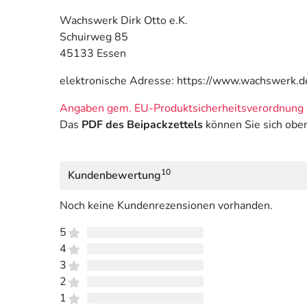
Wachswerk Dirk Otto e.K.
Schuirweg 85
45133 Essen
elektronische Adresse: https://www.wachswerk.d
Angaben gem. EU-Produktsicherheitsverordnung 
Das
PDF des Beipackzettels
können Sie sich obe
10
Kundenbewertung
Noch keine Kundenrezensionen vorhanden.
5
4
3
2
1