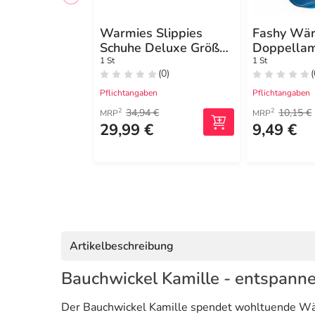
Warmies Slippies
Fashy Wär
Schuhe Deluxe Größe
Doppellam
36 - 40 crem.plush
6460 54
1 St
1 St
(0)
(
Pflichtangaben
Pflichtangaben
34,94 €
10,15 €
2
2
MRP
MRP
29,99 €
9,49 €
Artikelbeschreibung
Bauchwickel Kamille - entspan
Der Bauchwickel Kamille spendet wohltuende Wär