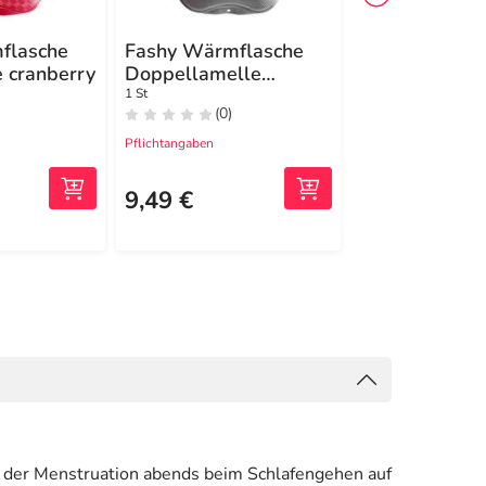
flasche
Fashy Wärmflasche
Fashy Wärmf
 cranberry
Doppellamelle
mit Bezug cra
anthrazit
6530 42
1 St
1 St
(0)
(1)
Pflichtangaben
Pflichtangaben
12,59 €
2
MRP
9,49 €
10,99 €
 der Menstruation abends beim Schlafengehen auf