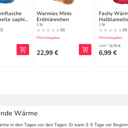
mflasche
Warmies Minis
Fashy Wärm
elle saphir
Erdmännchen
Halblamelle
1 St
1 St
0)
(0)
(0)
Pflichtangaben
Pflichtangaben
8,79 €
2
MRP
22,99 €
6,99 €
nende Wärme
me in den Tagen vor den Tagen. Er kann 3-5 Tage vor Beginn