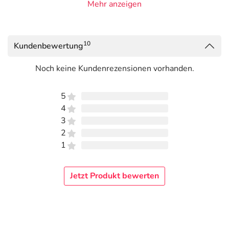
Punktionen von Gelenken, Desinfektion talgdrüsenreicher Haut;
Mehr anzeigen
Kühlumschläge. Gegenanzeigen: 2-Propanol 70 % (V/V) ist nicht zur
Desinfektion offener Wunden geeignet. Nebenwirkungen: Beim Einreiben der
Haut mit 2-Propanol 70 % (V/V) können Rötungen und leichtes Brennen
10
Kundenbewertung
auftreten. Warnhinweise: Leicht entzündlich! Von Zündquellen fernhalten! Bei
Verschütten der Lösung sind unverzüglich Maßnahmen gegen Brand und
Noch keine Kundenrezensionen vorhanden.
Explosion zu treffen. Geeignete Maßnahmen sind z.B. das Aufnehmen der
verschütteten Flüssigkeit oder das Verdünnen mit Wasser, das Lüften des
5
Raumes sowie das Beseitigen von Zündquellen. Caesar & Loretz GmbH,
4
Herderstr. 31, 40721 Hilden. Zu Risiken und Nebenwirkungen lesen Sie die
3
Packungsbeilage und fragen Sie Ihre Ärztin, Ihren Arzt oder in Ihrer Apotheke.
2
Anwendung
1
Zur hygienischen Händedesinfektion werden die Hände
mit der Lösung eingerieben und 30 Sekunden lang feucht
Jetzt Produkt bewerten
gehalten.
Zur chirurgischen Händedesinfektion werden Hände und
Unterarme mit der Lösung eingerieben und 5 Minuten