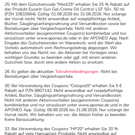
25: Mit dem Gutscheincode "Merit25" erhalten Sie 25 % Rabatt auf
das Produkt Eucerin Sun Gel-Creme Oil Control LSF 50+, 50 ml
(PZN 10832664). Gültig: 01.08.2026 bis 31.08.2026. Nur solange
der Vorrat reicht. Nicht anwendbar auf rezeptpflichtige Artikel,
Bücher, Säuglingsanfangsnahrung und Versandkosten sowie bei
Bestellungen über Vergleichsportale. Nicht mit anderen
Aktionsvorteilen (ausgenommen Coupons) kombinierbar und nur
einzulösen unter www.aponeo.de oder in der APONEO App. Nach
Eingabe des Gutscheincodes im Warenkorb, wird der Wert des
Vorteils automatisch vom Rechnungsbetrag abgezogen. Wir
behalten uns das Recht vor, die Aktionen bei Vorliegen eines
wichtigen Grundes zu beenden oder ggf. mit einem anderen
Gutschein bzw. durch eine andere Aktion zu ersetzen.
26: Es gelten die aktuellen
Teilnahmebedingungen
. Nicht bei
Bestellungen über Vergleichsportale.
30: Bei Verwendung des Coupons "Ciclopoli5" erhalten Sie 5 €
Rabatt auf PZN 8907142. Nicht anwendbar auf rezeptpflichtige
Artikel, Bücher, Säuglingsanfangsnahrung und Versandkosten.
Nicht mit anderen Aktionsvorteilen (ausgenommen Coupons)
kombinierbar und nur einzulösen unter www.aponeo.de und in der
APONEO App. Gültig: 06.08.2026 bis 31.08.2026. Nur solange der
Vorrat reicht. Wir behalten uns vor, die Aktion früher zu beenden.
Keine Barauszahlung.
32: Bei Verwendung des Coupons "HP20" erhalten Sie 20 %
Rabatt auf viele Hansaplast-Produkte. Nicht anwendbar auf