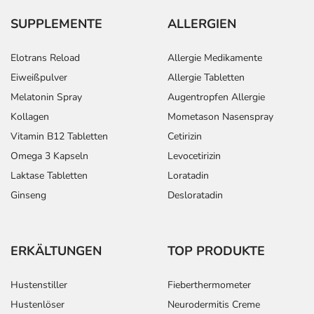
SUPPLEMENTE
ALLERGIEN
Elotrans Reload
Allergie Medikamente
Eiweißpulver
Allergie Tabletten
Melatonin Spray
Augentropfen Allergie
Kollagen
Mometason Nasenspray
Vitamin B12 Tabletten
Cetirizin
Omega 3 Kapseln
Levocetirizin
Laktase Tabletten
Loratadin
Ginseng
Desloratadin
ERKÄLTUNGEN
TOP PRODUKTE
Hustenstiller
Fieberthermometer
Hustenlöser
Neurodermitis Creme