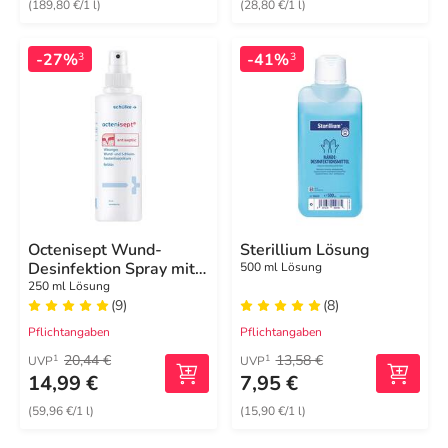
(189,80 €/1 l)
(28,80 €/1 l)
-27%
-41%
3
3
Octenisept Wund-
Sterillium Lösung
Desinfektion Spray mit
500 ml Lösung
Sprühpumpe
250 ml Lösung
(9)
(8)
Pflichtangaben
Pflichtangaben
20,44 €
13,58 €
1
1
UVP
UVP
14,99 €
7,95 €
(59,96 €/1 l)
(15,90 €/1 l)