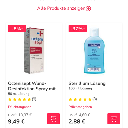
Alle Produkte anzeigen
-8%
-37%
3
3
Octenisept Wund-
Sterillium Lösung
Desinfektion Spray mit
100 ml Lösung
Sprühpumpe
50 ml Lösung
(9)
(8)
Pflichtangaben
Pflichtangaben
10,37 €
4,60 €
1
1
UVP
UVP
9,49 €
2,88 €