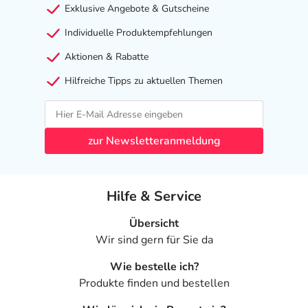
Exklusive Angebote & Gutscheine
Wirkstoff
je 1 g Lösung:
631 mg Isopropanol
Individuelle Produktempfehlungen
Aktionen & Rabatte
Sonstige Bestandteile: gereinigtes Wasser
Hilfreiche Tipps zu aktuellen Themen
Hinweise
zur Newsletteranmeldung
Adresse des Anbieters/Herstellers
Caesar & Loretz GmbH
Hilfe & Service
Herderstrasse 31
40721 Hilden
Übersicht
Wir sind gern für Sie da
Das
PDF des Beipackzettels
können Sie sich oben
herunterladen.
Wie bestelle ich?
Produkte finden und bestellen