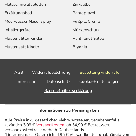
Halsschmerztabletten
Zinksalbe
Erkältungsbad
Pantoprazol
Meerwasser Nasenspray
Fußpilz Creme
Inhaliergeräte
Mückenschutz
Hustenstiller Kinder
Panthenol Salbe
Hustensaft Kinder
Bryonia
AGB
Widerrufsbelehrung
Bestellung widerrufen
Impressum
Datenschutz
Cookie-Einstellungen
Barrierefreiheitserklärung
Informationen zu Preisangaben
Alle Preise inkl. gesetzlicher Mehrwertsteuer, gegebenenfalls
zuzüglich 3,99 €
Versandkosten
, ab 34,99 € Bestellwert
versandkostenfrei innerhalb Deutschlands.
(Lieferung nach Österreich: 4,95 € Versandkosten unabhängig vom