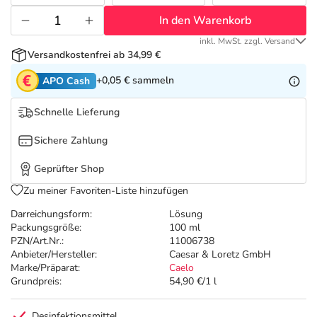
Refluthin, Lasea & Carmenthin Deals
Sport & Fitness
Täglich gut versorgt
In den Warenkorb
Salus Deals
Tierapotheke
inkl. MwSt. zzgl. Versand
Versandkostenfrei ab 34,99 €
+0,05 €
sammeln
APO Cash
Vitamine & Mineralstoffe
Schnelle Lieferung
Marken
Sichere Zahlung
Geprüfter Shop
Zu meiner Favoriten-Liste hinzufügen
Darreichungsform:
Lösung
Packungsgröße:
100 ml
PZN/Art.Nr.:
11006738
Anbieter/Hersteller:
Caesar & Loretz GmbH
Marke/Präparat:
Caelo
Grundpreis:
54,90 €/1 l
Desinfektionsmittel