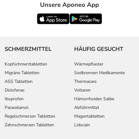
Unsere Aponeo App
SCHMERZMITTEL
HÄUFIG GESUCHT
Kopfschmerztabletten
Wärmepflaster
Migräne Tabletten
Sodbrennen Medikamente
ASS Tabletten
Thermacare
Diclofenac
Voltaren
Ibuprofen
Hämorrhoiden Salbe
Paracetamol
Abführmittel
Regelschmerzen Tabletten
Magentabletten
Zahnschmerzen Tabletten
Lidocain