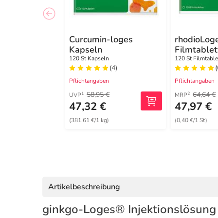
Curcumin-loges
rhodioLog
Kapseln
Filmtablet
120 St Kapseln
120 St Filmtable
(4)
(
Pflichtangaben
Pflichtangaben
58,95 €
64,64 €
1
2
UVP
MRP
47,32 €
47,97 €
(381,61 €/1 kg)
(0,40 €/1 St)
Artikelbeschreibung
ginkgo-Loges® Injektionslösung 