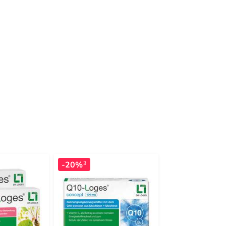
-20%
-36%
3
3