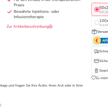
Praxis
50x2
Bewährte Injektions- oder
632,30
Infusionstherapie
100x
513,50
Zur Artikelbeschreibung
Versan
AP
Schne
Siche
Geprü
Zu mein
ge und fragen Sie Ihre Ärztin, Ihren Arzt oder in Ihrer
)