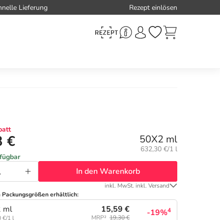
hnelle Lieferung
Rezept einlösen
att
3 €
50X2 ml
Grundpreis:
632,30 €/1 l
rfügbar
In den Warenkorb
inkl. MwSt. inkl. Versand
n Packungsgrößen erhältlich:
15,59 €
 ml
4
-19%
MRP²
19,30 €
 €/1 l