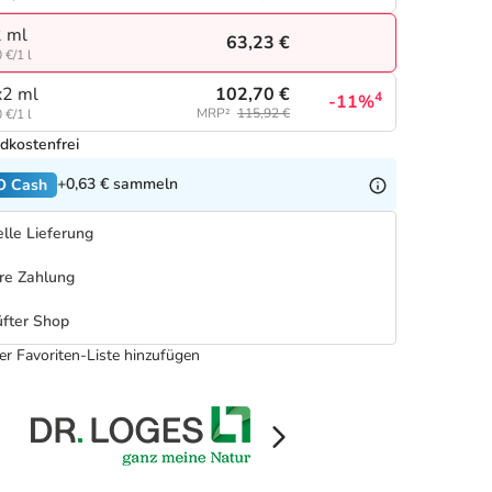
 ml
63,23 €
 €/1 l
102,70 €
2 ml
4
-11%
MRP²
115,92 €
 €/1 l
dkostenfrei
+0,63 €
sammeln
O Cash
lle Lieferung
re Zahlung
fter Shop
er Favoriten-Liste hinzufügen