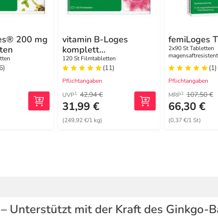
es® 200 mg
vitamin B-Loges
femiLoges T
ten
komplett
2x90 St Tabletten
magensaftresistent
Filmtabletten
tten
120 St Filmtabletten
6)
(11)
(1)
Pflichtangaben
Pflichtangaben
42,94 €
107,50 €
1
2
UVP
MRP
31,99 €
66,30 €
(249,92 €/1 kg)
(0,37 €/1 St)
– Unterstützt mit der Kraft des Ginkgo