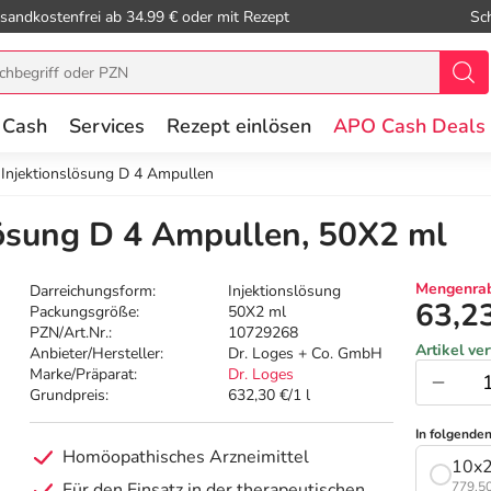
sandkostenfrei ab 34.99 € oder mit Rezept
Sc
 Cash
Services
Rezept einlösen
APO Cash Deals
Injektionslösung D 4 Ampullen
lösung D 4 Ampullen, 50X2 ml
Mengenrab
Darreichungsform:
Injektionslösung
63,2
Packungsgröße:
50X2 ml
PZN/Art.Nr.:
10729268
Artikel ve
Anbieter/Hersteller:
Dr. Loges + Co. GmbH
Marke/Präparat:
Dr. Loges
Grundpreis:
632,30 €/1 l
In folgende
Homöopathisches Arzneimittel
10x2
Für den Einsatz in der therapeutischen
779,50