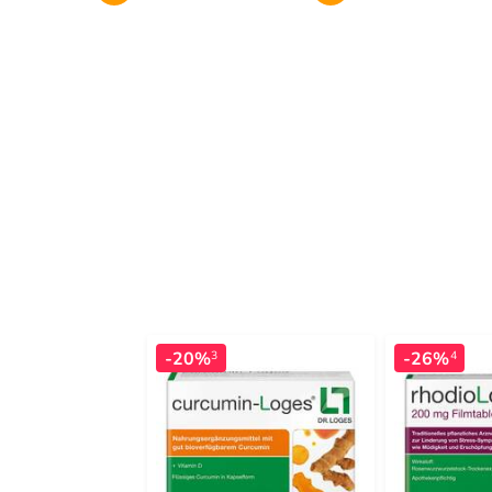
-20%
-26%
3
4