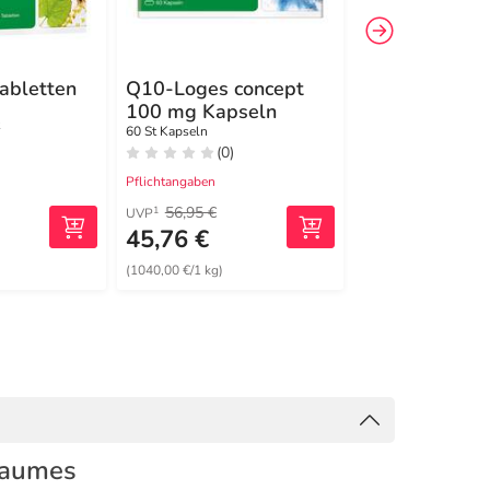
abletten
Q10-Loges concept
vitamin B-Lo
100 mg Kapseln
komplett
Filmtabletten
60 St Kapseln
2x120 St Filmtablett
(0)
(11)
Pflichtangaben
Pflichtangaben
56,95 €
83,88 €
1
1
UVP
UVP
45,76 €
53,44 €
(1040,00 €/1 kg)
(208,75 €/1 kg)
-Baumes