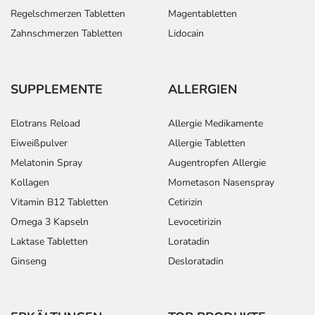
Regelschmerzen Tabletten
Magentabletten
Zahnschmerzen Tabletten
Lidocain
SUPPLEMENTE
ALLERGIEN
Elotrans Reload
Allergie Medikamente
Eiweißpulver
Allergie Tabletten
Melatonin Spray
Augentropfen Allergie
Kollagen
Mometason Nasenspray
Vitamin B12 Tabletten
Cetirizin
Omega 3 Kapseln
Levocetirizin
Laktase Tabletten
Loratadin
Ginseng
Desloratadin