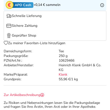
Refluthin, Lasea & Carmenthin Deals
Sport & Fitness
Täglich gut versorgt
+0,14 €
sammeln
APO Cash
Salus Deals
Tierapotheke
Schnelle Lieferung
Sichere Zahlung
Vitamine & Mineralstoffe
Geprüfter Shop
Marken
Zu meiner Favoriten-Liste hinzufügen
Darreichungsform:
Tee
Packungsgröße:
250 g
PZN/Art.Nr.:
10629466
Anbieter/Hersteller:
Heinrich Klenk GmbH & Co.
KG
Marke/Präparat:
Klenk
Grundpreis:
55,96 €/1 kg
Zur Artikelbeschreibung
Zu Risiken und Nebenwirkungen lesen Sie die Packungsbeilage
und fragen Sie Ihre Ärztin, Ihren Arzt oder in Ihrer Apotheke.