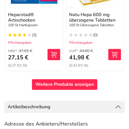
Heparstad®
Natu Hepa 600 mg
Artischocken
überzogene Tabletten
100 St Hartkapseln
100 St Überzogene Tabletten
(3)
(0)
Pflichtangaben
Pflichtangaben
47,65 €
44,80 €
2
1
MRP
UVP
27,15 €
41,98 €
(0,27 €/1 St)
(0,42 €/1 St)
Weitere Produkte anzeigen
Artikelbeschreibung
Adresse des Anbieters/Herstellers