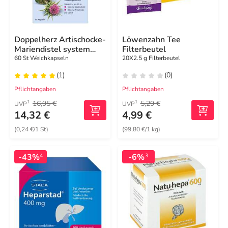
Doppelherz Artischocke-
Löwenzahn Tee
Mariendistel system
Filterbeutel
Weichk.
60 St Weichkapseln
20X2.5 g Filterbeutel
(1)
(0)
Pflichtangaben
Pflichtangaben
16,95 €
5,29 €
1
1
UVP
UVP
14,32 €
4,99 €
(0,24 €/1 St)
(99,80 €/1 kg)
-43%
-6%
4
3