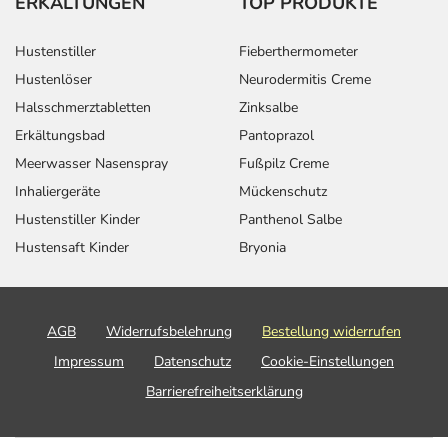
ERKÄLTUNGEN
TOP PRODUKTE
Hustenstiller
Fieberthermometer
Hustenlöser
Neurodermitis Creme
Halsschmerztabletten
Zinksalbe
Erkältungsbad
Pantoprazol
Meerwasser Nasenspray
Fußpilz Creme
Inhaliergeräte
Mückenschutz
Hustenstiller Kinder
Panthenol Salbe
Hustensaft Kinder
Bryonia
AGB
Widerrufsbelehrung
Bestellung widerrufen
Impressum
Datenschutz
Cookie-Einstellungen
Barrierefreiheitserklärung