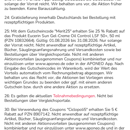
solange der Vorrat reicht. Wir behalten uns vor, die Aktion früher
zu beenden. Keine Barauszahlung.
24: Gratislieferung innerhalb Deutschlands bei Bestellung mit
rezeptpflichtigen Produkten.
25: Mit dem Gutscheincode "Merit25" erhalten Sie 25 % Rabatt auf
das Produkt Eucerin Sun Gel-Creme Oil Control LSF 50+, 50 ml
(PZN 10832664). Gültig: 01.08.2026 bis 31.08.2026. Nur solange
der Vorrat reicht. Nicht anwendbar auf rezeptpflichtige Artikel,
Bücher, Säuglingsanfangsnahrung und Versandkosten sowie bei
Bestellungen über Vergleichsportale. Nicht mit anderen
Aktionsvorteilen (ausgenommen Coupons) kombinierbar und nur
einzulösen unter www.aponeo.de oder in der APONEO App. Nach
Eingabe des Gutscheincodes im Warenkorb, wird der Wert des
Vorteils automatisch vom Rechnungsbetrag abgezogen. Wir
behalten uns das Recht vor, die Aktionen bei Vorliegen eines
wichtigen Grundes zu beenden oder ggf. mit einem anderen
Gutschein bzw. durch eine andere Aktion zu ersetzen.
26: Es gelten die aktuellen
Teilnahmebedingungen
. Nicht bei
Bestellungen über Vergleichsportale.
30: Bei Verwendung des Coupons "Ciclopoli5" erhalten Sie 5 €
Rabatt auf PZN 8907142. Nicht anwendbar auf rezeptpflichtige
Artikel, Bücher, Säuglingsanfangsnahrung und Versandkosten.
Nicht mit anderen Aktionsvorteilen (ausgenommen Coupons)
kombinierbar und nur einzulösen unter www.aponeo.de und in der