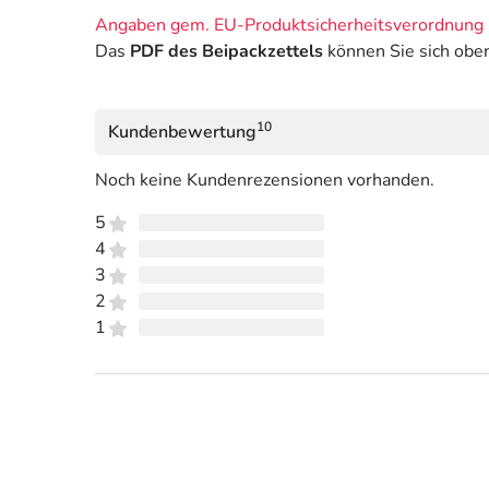
Angaben gem. EU-Produktsicherheitsverordnung 
Das
PDF des Beipackzettels
können Sie sich obe
10
Kundenbewertung
Noch keine Kundenrezensionen vorhanden.
5
4
3
2
1