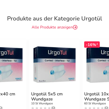
Produkte aus der Kategorie Urgotül
Alle Produkte anzeigen
-16%
4
0x40 cm
Urgotül 5x5 cm
Urgotül 10
e
Wundgaze
Wundgaze 
e
10 St Wundgaze
60 St Wundgaze
0)
(0)
(0)