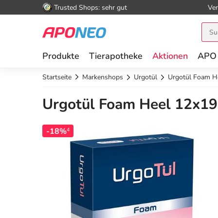
Trusted Shops: sehr gut
Ver
Produkte
Tierapotheke
Aktionen
APO
Startseite
Markenshops
Urgotül
Urgotül Foam H
Urgotül Foam Heel 12x19
-18%
4