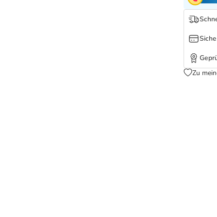
Schne
Siche
Geprü
Zu mein