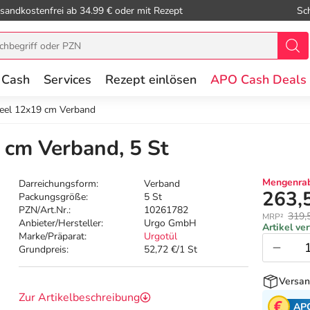
sandkostenfrei ab 34.99 € oder mit Rezept
Sc
 Cash
Services
Rezept einlösen
APO Cash Deals
eel 12x19 cm Verband
 cm Verband, 5 St
Mengenrab
Darreichungsform:
Verband
263,
Packungsgröße:
5 St
PZN/Art.Nr.:
10261782
319,
MRP²
Anbieter/Hersteller:
Urgo GmbH
Artikel ve
Marke/Präparat:
Urgotül
Grundpreis:
52,72 €/1 St
Versan
Zur Artikelbeschreibung
AP