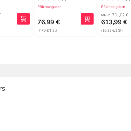
Pflichtangaben
Pflichtangaben
€
731,02 €
2
MRP
€
76,99 €
613,99 €
(7,70 €/1 St)
(10,23 €/1 St)
rs