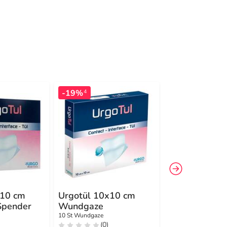
-19%
-19%
4
4
x10 cm
Urgotül 10x10 cm
Urgotül 20x3
Spender
Wundgaze
Wundgaze
10 St Wundgaze
5 St Wundgaze
(0)
(0)