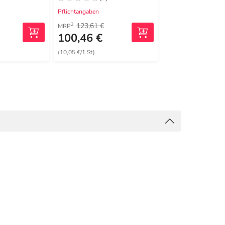
Pflichtangaben
Pflichtangaben
123,61 €
464,14 €
2
2
MRP
MRP
100,46 €
375,77 €
(10,05 €/1 St)
(75,15 €/1 St)