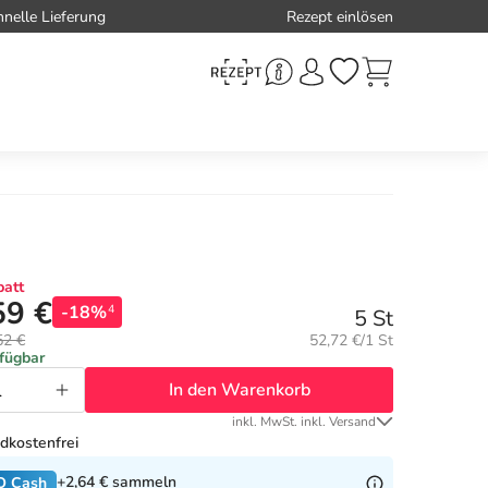
hnelle Lieferung
Rezept einlösen
att
59 €
-18%
4
5 St
Grundpreis:
52 €
52,72 €/1 St
rfügbar
In den Warenkorb
inkl. MwSt. inkl. Versand
dkostenfrei
+2,64 €
sammeln
O Cash