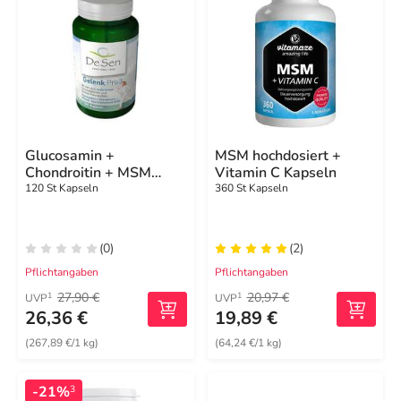
Glucosamin +
MSM hochdosiert +
Chondroitin + MSM
Vitamin C Kapseln
Kapseln
120 St Kapseln
360 St Kapseln
(0)
(2)
Pflichtangaben
Pflichtangaben
27,90 €
20,97 €
1
1
UVP
UVP
26,36 €
19,89 €
(267,89 €/1 kg)
(64,24 €/1 kg)
-21%
3