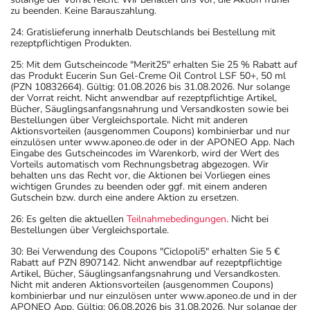
zu beenden. Keine Barauszahlung.
24: Gratislieferung innerhalb Deutschlands bei Bestellung mit
rezeptpflichtigen Produkten.
25: Mit dem Gutscheincode "Merit25" erhalten Sie 25 % Rabatt auf
das Produkt Eucerin Sun Gel-Creme Oil Control LSF 50+, 50 ml
(PZN 10832664). Gültig: 01.08.2026 bis 31.08.2026. Nur solange
der Vorrat reicht. Nicht anwendbar auf rezeptpflichtige Artikel,
Bücher, Säuglingsanfangsnahrung und Versandkosten sowie bei
Bestellungen über Vergleichsportale. Nicht mit anderen
Aktionsvorteilen (ausgenommen Coupons) kombinierbar und nur
einzulösen unter www.aponeo.de oder in der APONEO App. Nach
Eingabe des Gutscheincodes im Warenkorb, wird der Wert des
Vorteils automatisch vom Rechnungsbetrag abgezogen. Wir
behalten uns das Recht vor, die Aktionen bei Vorliegen eines
wichtigen Grundes zu beenden oder ggf. mit einem anderen
Gutschein bzw. durch eine andere Aktion zu ersetzen.
26: Es gelten die aktuellen
Teilnahmebedingungen
. Nicht bei
Bestellungen über Vergleichsportale.
30: Bei Verwendung des Coupons "Ciclopoli5" erhalten Sie 5 €
Rabatt auf PZN 8907142. Nicht anwendbar auf rezeptpflichtige
Artikel, Bücher, Säuglingsanfangsnahrung und Versandkosten.
Nicht mit anderen Aktionsvorteilen (ausgenommen Coupons)
kombinierbar und nur einzulösen unter www.aponeo.de und in der
APONEO App. Gültig: 06.08.2026 bis 31.08.2026. Nur solange der