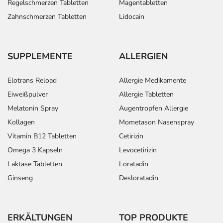
Regelschmerzen Tabletten
Magentabletten
Zahnschmerzen Tabletten
Lidocain
SUPPLEMENTE
ALLERGIEN
Elotrans Reload
Allergie Medikamente
Eiweißpulver
Allergie Tabletten
Melatonin Spray
Augentropfen Allergie
Kollagen
Mometason Nasenspray
Vitamin B12 Tabletten
Cetirizin
Omega 3 Kapseln
Levocetirizin
Laktase Tabletten
Loratadin
Ginseng
Desloratadin
ERKÄLTUNGEN
TOP PRODUKTE