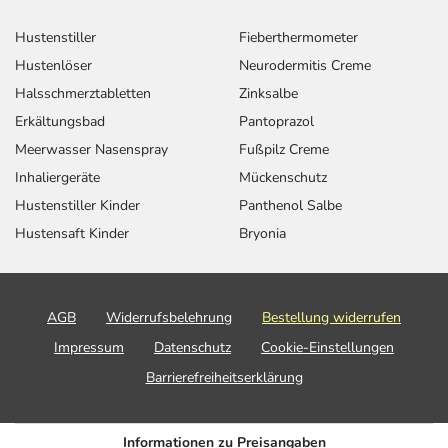
Hustenstiller
Fieberthermometer
Hustenlöser
Neurodermitis Creme
Halsschmerztabletten
Zinksalbe
Erkältungsbad
Pantoprazol
Meerwasser Nasenspray
Fußpilz Creme
Inhaliergeräte
Mückenschutz
Hustenstiller Kinder
Panthenol Salbe
Hustensaft Kinder
Bryonia
AGB
Widerrufsbelehrung
Bestellung widerrufen
Impressum
Datenschutz
Cookie-Einstellungen
Barrierefreiheitserklärung
Informationen zu Preisangaben