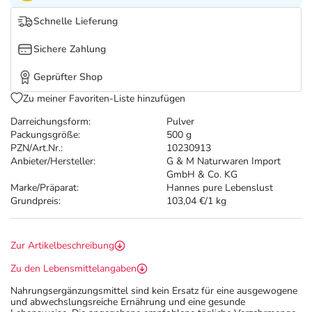
Refluthin, Lasea & Carmenthin Deals
Sport & Fitness
Täglich gut versorgt
Schnelle Lieferung
Salus Deals
Tierapotheke
Sichere Zahlung
Geprüfter Shop
Vitamine & Mineralstoffe
Zu meiner Favoriten-Liste hinzufügen
Darreichungsform:
Pulver
Marken
Packungsgröße:
500 g
PZN/Art.Nr.:
10230913
Anbieter/Hersteller:
G & M Naturwaren Import
GmbH & Co. KG
Marke/Präparat:
Hannes pure Lebenslust
Grundpreis:
103,04 €/1 kg
Zur Artikelbeschreibung
Zu den Lebensmittelangaben
Nahrungsergänzungsmittel sind kein Ersatz für eine ausgewogene
und abwechslungsreiche Ernährung und eine gesunde