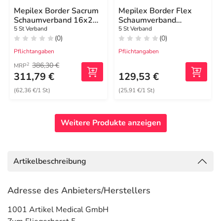
Mepilex Border Sacrum
Mepilex Border Flex
Schaumverband 16x20
Schaumverband
cm steril
haft.7,8x10 cm oval
5 St Verband
5 St Verband
(0)
(0)
Pflichtangaben
Pflichtangaben
386,30 €
2
MRP
311,79 €
129,53 €
(62,36 €/1 St)
(25,91 €/1 St)
Weitere Produkte anzeigen
Artikelbeschreibung
Adresse des Anbieters/Herstellers
1001 Artikel Medical GmbH