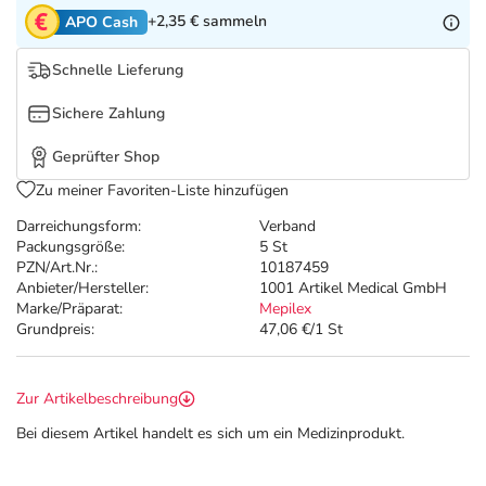
Refluthin, Lasea & Carmenthin Deals
Sport & Fitness
Täglich gut versorgt
+2,35 €
sammeln
APO Cash
Salus Deals
Tierapotheke
Schnelle Lieferung
Sichere Zahlung
Vitamine & Mineralstoffe
Geprüfter Shop
Marken
Zu meiner Favoriten-Liste hinzufügen
Darreichungsform:
Verband
Packungsgröße:
5 St
PZN/Art.Nr.:
10187459
Anbieter/Hersteller:
1001 Artikel Medical GmbH
Marke/Präparat:
Mepilex
Grundpreis:
47,06 €/1 St
Zur Artikelbeschreibung
Bei diesem Artikel handelt es sich um ein Medizinprodukt.