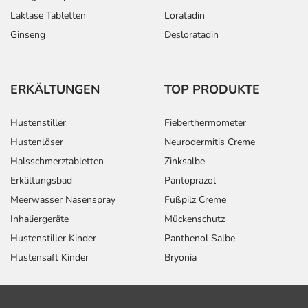
Laktase Tabletten
Loratadin
Ginseng
Desloratadin
ERKÄLTUNGEN
TOP PRODUKTE
Hustenstiller
Fieberthermometer
Hustenlöser
Neurodermitis Creme
Halsschmerztabletten
Zinksalbe
Erkältungsbad
Pantoprazol
Meerwasser Nasenspray
Fußpilz Creme
Inhaliergeräte
Mückenschutz
Hustenstiller Kinder
Panthenol Salbe
Hustensaft Kinder
Bryonia