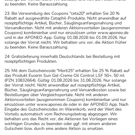
zu beenden. Keine Barauszahlung.
23: Bei Verwendung des Coupons "ceta20" erhalten Sie 20 %
Rabatt auf ausgewählte Cetaphil-Produkte. Nicht anwendbar auf
rezeptpflichtige Artikel, Bücher, Säuglingsanfangsnahrung und
Versandkosten. Nicht mit anderen Aktionsvorteilen (ausgenommen
Coupons) kombinierbar und nur einzulösen unter www.aponeo.de
und in der APONEO App. Gültig: 01.08.2026 bis 01.09.2026. Nur
solange der Vorrat reicht. Wir behalten uns vor, die Aktion früher
zu beenden. Keine Barauszahlung.
24: Gratislieferung innerhalb Deutschlands bei Bestellung mit
rezeptpflichtigen Produkten.
25: Mit dem Gutscheincode "Merit25" erhalten Sie 25 % Rabatt auf
das Produkt Eucerin Sun Gel-Creme Oil Control LSF 50+, 50 ml
(PZN 10832664). Gültig: 01.08.2026 bis 31.08.2026. Nur solange
der Vorrat reicht. Nicht anwendbar auf rezeptpflichtige Artikel,
Bücher, Säuglingsanfangsnahrung und Versandkosten sowie bei
Bestellungen über Vergleichsportale. Nicht mit anderen
Aktionsvorteilen (ausgenommen Coupons) kombinierbar und nur
einzulösen unter www.aponeo.de oder in der APONEO App. Nach
Eingabe des Gutscheincodes im Warenkorb, wird der Wert des
Vorteils automatisch vom Rechnungsbetrag abgezogen. Wir
behalten uns das Recht vor, die Aktionen bei Vorliegen eines
wichtigen Grundes zu beenden oder ggf. mit einem anderen
Gutschein bzw. durch eine andere Aktion zu ersetzen.