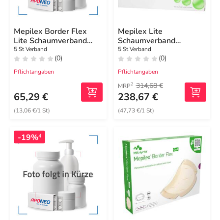
Mepilex Border Flex
Mepilex Lite
Lite Schaumverband
Schaumverband
5x12,5 cm
17,5x17,5cm steril
5 St Verband
5 St Verband
(0)
(0)
Pflichtangaben
Pflichtangaben
314,68 €
2
MRP
65,29 €
238,67 €
(13,06 €/1 St)
(47,73 €/1 St)
-19%
4