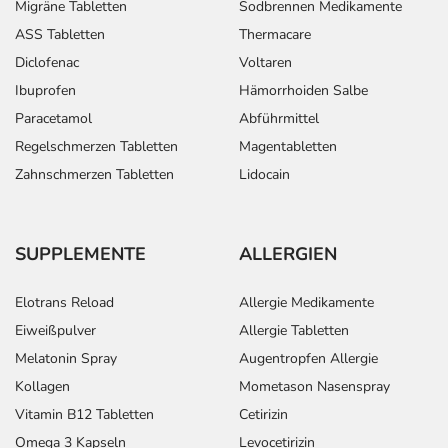
Migräne Tabletten
Sodbrennen Medikamente
ASS Tabletten
Thermacare
Diclofenac
Voltaren
Ibuprofen
Hämorrhoiden Salbe
Paracetamol
Abführmittel
Regelschmerzen Tabletten
Magentabletten
Zahnschmerzen Tabletten
Lidocain
SUPPLEMENTE
ALLERGIEN
Elotrans Reload
Allergie Medikamente
Eiweißpulver
Allergie Tabletten
Melatonin Spray
Augentropfen Allergie
Kollagen
Mometason Nasenspray
Vitamin B12 Tabletten
Cetirizin
Omega 3 Kapseln
Levocetirizin