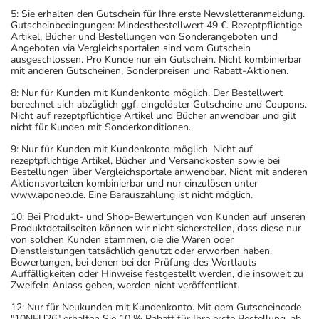
5: Sie erhalten den Gutschein für Ihre erste Newsletteranmeldung.
Gutscheinbedingungen: Mindestbestellwert 49 €. Rezeptpflichtige
Artikel, Bücher und Bestellungen von Sonderangeboten und
Angeboten via Vergleichsportalen sind vom Gutschein
ausgeschlossen. Pro Kunde nur ein Gutschein. Nicht kombinierbar
mit anderen Gutscheinen, Sonderpreisen und Rabatt-Aktionen.
8: Nur für Kunden mit Kundenkonto möglich. Der Bestellwert
berechnet sich abzüglich ggf. eingelöster Gutscheine und Coupons.
Nicht auf rezeptpflichtige Artikel und Bücher anwendbar und gilt
nicht für Kunden mit Sonderkonditionen.
9: Nur für Kunden mit Kundenkonto möglich. Nicht auf
rezeptpflichtige Artikel, Bücher und Versandkosten sowie bei
Bestellungen über Vergleichsportale anwendbar. Nicht mit anderen
Aktionsvorteilen kombinierbar und nur einzulösen unter
www.aponeo.de. Eine Barauszahlung ist nicht möglich.
10: Bei Produkt- und Shop-Bewertungen von Kunden auf unseren
Produktdetailseiten können wir nicht sicherstellen, dass diese nur
von solchen Kunden stammen, die die Waren oder
Dienstleistungen tatsächlich genutzt oder erworben haben.
Bewertungen, bei denen bei der Prüfung des Wortlauts
Auffälligkeiten oder Hinweise festgestellt werden, die insoweit zu
Zweifeln Anlass geben, werden nicht veröffentlicht.
12: Nur für Neukunden mit Kundenkonto. Mit dem Gutscheincode
"10NEU26" erhalten Sie 10 % Rabatt für Ihre erste Bestellung, ab