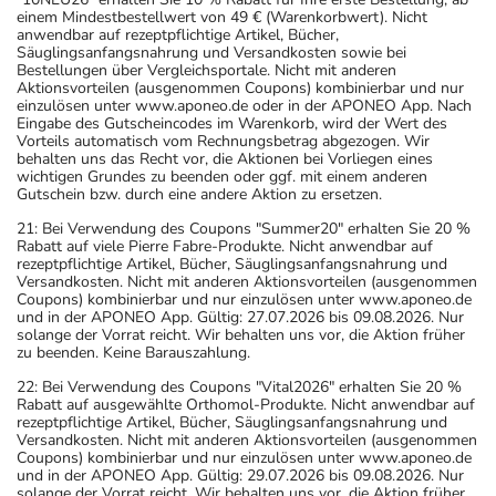
einem Mindestbestellwert von 49 € (Warenkorbwert). Nicht
anwendbar auf rezeptpflichtige Artikel, Bücher,
Säuglingsanfangsnahrung und Versandkosten sowie bei
Bestellungen über Vergleichsportale. Nicht mit anderen
Aktionsvorteilen (ausgenommen Coupons) kombinierbar und nur
einzulösen unter www.aponeo.de oder in der APONEO App. Nach
Eingabe des Gutscheincodes im Warenkorb, wird der Wert des
Vorteils automatisch vom Rechnungsbetrag abgezogen. Wir
behalten uns das Recht vor, die Aktionen bei Vorliegen eines
wichtigen Grundes zu beenden oder ggf. mit einem anderen
Gutschein bzw. durch eine andere Aktion zu ersetzen.
21: Bei Verwendung des Coupons "Summer20" erhalten Sie 20 %
Rabatt auf viele Pierre Fabre-Produkte. Nicht anwendbar auf
rezeptpflichtige Artikel, Bücher, Säuglingsanfangsnahrung und
Versandkosten. Nicht mit anderen Aktionsvorteilen (ausgenommen
Coupons) kombinierbar und nur einzulösen unter www.aponeo.de
und in der APONEO App. Gültig: 27.07.2026 bis 09.08.2026. Nur
solange der Vorrat reicht. Wir behalten uns vor, die Aktion früher
zu beenden. Keine Barauszahlung.
22: Bei Verwendung des Coupons "Vital2026" erhalten Sie 20 %
Rabatt auf ausgewählte Orthomol-Produkte. Nicht anwendbar auf
rezeptpflichtige Artikel, Bücher, Säuglingsanfangsnahrung und
Versandkosten. Nicht mit anderen Aktionsvorteilen (ausgenommen
Coupons) kombinierbar und nur einzulösen unter www.aponeo.de
und in der APONEO App. Gültig: 29.07.2026 bis 09.08.2026. Nur
solange der Vorrat reicht. Wir behalten uns vor, die Aktion früher