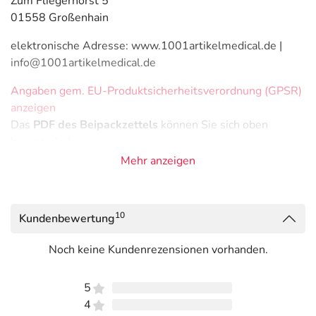
Zum Fliegerhorst 5
01558 Großenhain
elektronische Adresse: www.1001artikelmedical.de |
info@1001artikelmedical.de
Angaben gem. EU-Produktsicherheitsverordnung (GPSR)
anzeigen
Das
PDF des Beipackzettels
können Sie sich oben
herunterladen.
Mehr anzeigen
10
Kundenbewertung
Noch keine Kundenrezensionen vorhanden.
5
4