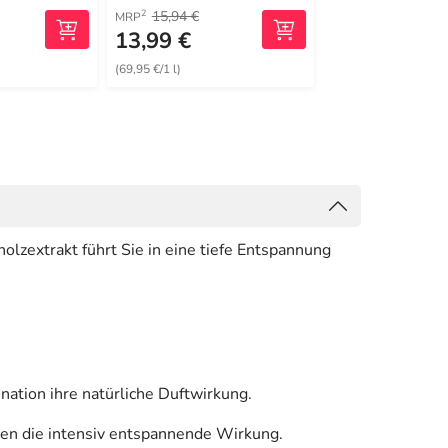
15,94 €
2
MRP
13,99 €
24,99 €
(69,95 €/1 l)
(199,92 €/1 kg)
zextrakt führt Sie in eine tiefe Entspannung
ation ihre natürliche Duftwirkung.
en die intensiv entspannende Wirkung.