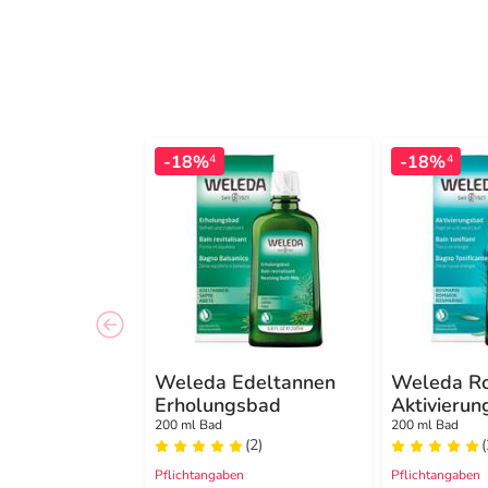
-18%
-18%
4
4
Weleda Edeltannen
Weleda R
Erholungsbad
Aktivieru
200 ml Bad
200 ml Bad
(2)
(
Pflichtangaben
Pflichtangaben