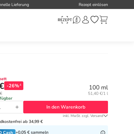
hnelle Lieferung
Rezept einlösen
att
 €
-26%
4
100 ml
Grundpreis:
 €
51,40 €/1 l
rfügbar
In den Warenkorb
inkl. MwSt. zzgl. Versand
dkostenfrei ab 34,99 €
+0,05 €
sammeln
O Cash