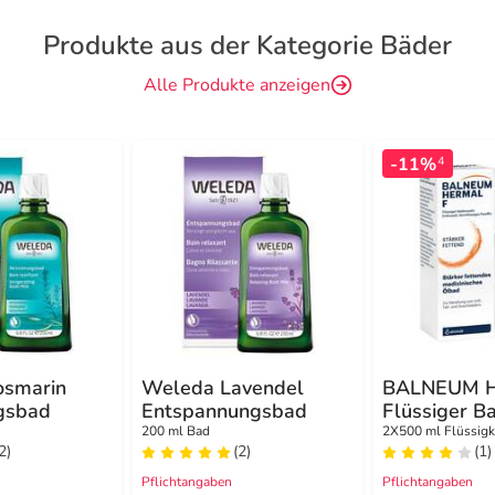
Produkte aus der Kategorie Bäder
Alle Produkte anzeigen
-11%
4
osmarin
Weleda Lavendel
BALNEUM 
ngsbad
Entspannungsbad
Flüssiger B
200 ml Bad
2X500 ml Flüssigk
2)
(2)
(1)
Pflichtangaben
Pflichtangaben