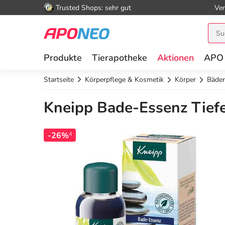
Trusted Shops: sehr gut
Ver
Produkte
Tierapotheke
Aktionen
APO
Startseite
Körperpflege & Kosmetik
Körper
Bäder
Kneipp Bade-Essenz Tief
-26%
4