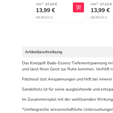
17,12 €
17,12 €
2
2
MRP
MRP
13,99 €
13,99 €
(69,95 €/1 l)
(69,95 €/1 l)
Artikelbeschreibung
Das Kneipp® Bade-Essenz Tiefenentspannung mit n
und lässt Ihren Geist zur Ruhe kommen. Verhilft n
Patchouli löst Anspannungen und hilft bei innere
Sandelholz ist für seine ausgleichende und ents
Im Zusammenspiel mit der wohltuenden Wirkung wa
*Umfangreiche wissenschaftliche Untersuchungen