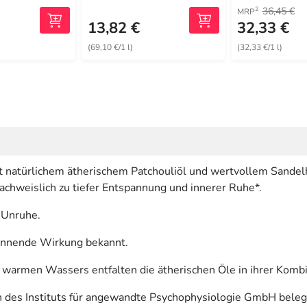
36,45 €
2
MRP
13,82 €
32,33 €
(69,10 €/1 l)
(32,33 €/1 l)
atürlichem ätherischem Patchouliöl und wertvollem Sandelhol
achweislich zu tiefer Entspannung und innerer Ruhe*.
r Unruhe.
pannende Wirkung bekannt.
rmen Wassers entfalten die ätherischen Öle in ihrer Kombin
 des Instituts für angewandte Psychophysiologie GmbH beleg