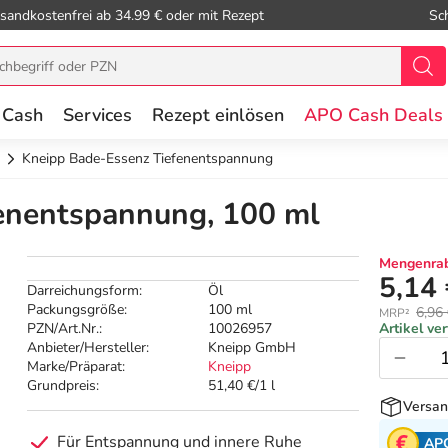
sandkostenfrei ab 34.99 € oder mit Rezept
Sc
 Cash
Services
Rezept einlösen
APO Cash Deals
Kneipp Bade-Essenz Tiefenentspannung
enentspannung, 100 ml
Mengenrab
5,14
Darreichungsform:
Öl
Packungsgröße:
100 ml
6,96
MRP²
PZN/Art.Nr.:
10026957
Artikel ve
Anbieter/Hersteller:
Kneipp GmbH
Marke/Präparat:
Kneipp
Grundpreis:
51,40 €/1 l
Versan
Für Entspannung und innere Ruhe
AP