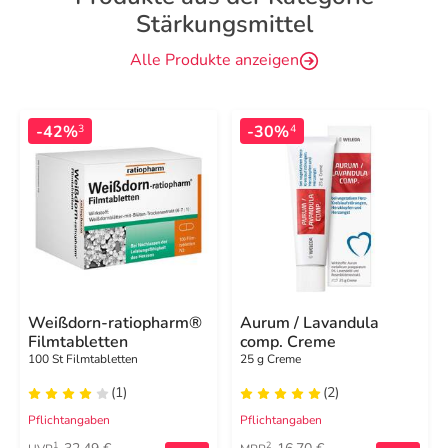
Stärkungsmittel
Alle Produkte anzeigen
-42%
-30%
3
4
Weißdorn-ratiopharm®
Aurum / Lavandula
Filmtabletten
comp. Creme
100 St Filmtabletten
25 g Creme
(1)
(2)
Pflichtangaben
Pflichtangaben
1
2