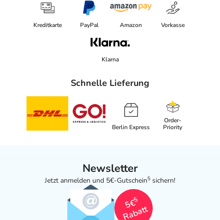
Das
PDF des Beipackzettels
können Sie sich oben
herunterladen.
Kreditkarte
PayPal
Amazon
Vorkasse
Klarna
Schnelle Lieferung
Order-
Berlin Express
Priority
Newsletter
5
Jetzt anmelden und 5€-Gutschein
sichern!
5
5€
Rabatt