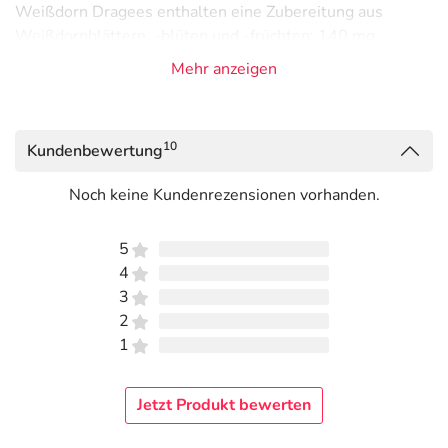
Weißdorn Dragees enthalten eine Zubereitung aus
Weißdornblättern, -blüten und -früchten: 140 mg
Blätter- mit Blüten-Pulver, 55 mg Früchte-Pulver und 30
Mehr anzeigen
mg Trockenextrakt entsprechend ca. 150 mg Blätter mit
Blüten. Damit entspricht 1 Dragee durchschnittlich 345
mg Weißdorn und 3 Dragees 1035 mg Weißdorn.
10
Kundenbewertung
Anwendung
Noch keine Kundenrezensionen vorhanden.
Die übliche Dosierung ist: Erwachsene nehmen 3 x täglich
1-3 überzogene Tabletten ein.
5
4
Kneipp® Weißdorn Dragees sind nicht geeignet für die
3
Anwendung bei Kindern und Jugendlichen unter 18
2
Jahren. Bitte nehmen Sie die Tabletten eine Stunde vor
1
oder nach den Mahlzeiten und mit ausreichend
Flüssigkeit, z.B. einem Glas Wasser ein.
Jetzt Produkt bewerten
Inhaltsstoffe