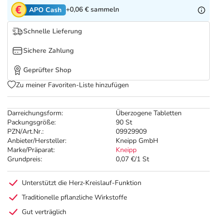
Refluthin, Lasea & Carmenthin Deals
Sport & Fitness
Täglich gut versorgt
+0,06 €
sammeln
APO Cash
Salus Deals
Tierapotheke
Schnelle Lieferung
Sichere Zahlung
Vitamine & Mineralstoffe
Geprüfter Shop
Marken
Zu meiner Favoriten-Liste hinzufügen
Darreichungsform:
Überzogene Tabletten
Packungsgröße:
90 St
PZN/Art.Nr.:
09929909
Anbieter/Hersteller:
Kneipp GmbH
Marke/Präparat:
Kneipp
Grundpreis:
0,07 €/1 St
Unterstützt die Herz-Kreislauf-Funktion
Traditionelle pflanzliche Wirkstoffe
Gut verträglich