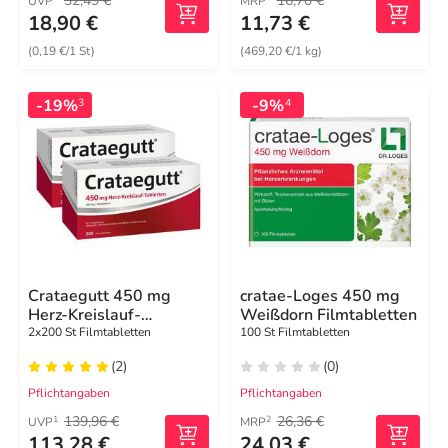
32,49 €
16,70 €
UVP
MRP
18,90 €
11,73 €
(0,19 €/1 St)
(469,20 €/1 kg)
-19%
-9%
3
4
Crataegutt 450 mg
cratae-Loges 450 mg
Herz-Kreislauf-
Weißdorn Filmtabletten
Tabletten
2x200 St Filmtabletten
100 St Filmtabletten
(2)
(0)
Pflichtangaben
Pflichtangaben
139,96 €
26,36 €
1
2
UVP
MRP
113,28 €
24,03 €