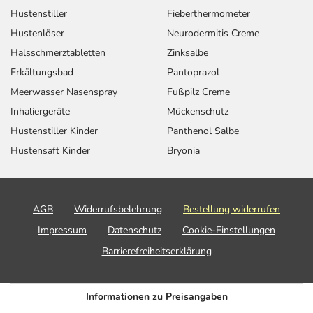
Hustenstiller
Fieberthermometer
Hustenlöser
Neurodermitis Creme
Halsschmerztabletten
Zinksalbe
Erkältungsbad
Pantoprazol
Meerwasser Nasenspray
Fußpilz Creme
Inhaliergeräte
Mückenschutz
Hustenstiller Kinder
Panthenol Salbe
Hustensaft Kinder
Bryonia
AGB
Widerrufsbelehrung
Bestellung widerrufen
Impressum
Datenschutz
Cookie-Einstellungen
Barrierefreiheitserklärung
Informationen zu Preisangaben