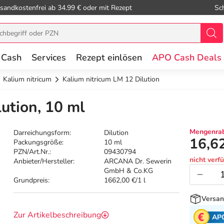
sandkostenfrei ab 34.99 € oder mit Rezept
Sc
 Cash
Services
Rezept einlösen
APO Cash Deals
Kalium nitricum
Kalium nitricum LM 12 Dilution
ution, 10 ml
Mengenrab
Darreichungsform:
Dilution
16,6
Packungsgröße:
10 ml
PZN/Art.Nr.:
09430794
nicht verf
Anbieter/Hersteller:
ARCANA Dr. Sewerin
GmbH & Co.KG
Grundpreis:
1662,00 €/1 l
Versan
Zur Artikelbeschreibung
AP