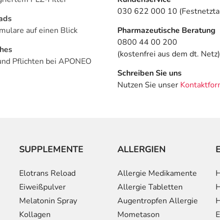
030 622 000 10 (Festnetztar
ads
mulare auf einen Blick
Pharmazeutische Beratung
0800 44 00 200
ches
(kostenfrei aus dem dt. Netz)
und Pflichten bei APONEO
Schreiben Sie uns
Nutzen Sie unser
Kontaktfor
SUPPLEMENTE
ALLERGIEN
Elotrans Reload
Allergie Medikamente
H
Eiweißpulver
Allergie Tabletten
H
Melatonin Spray
Augentropfen Allergie
H
Kollagen
Mometason
E