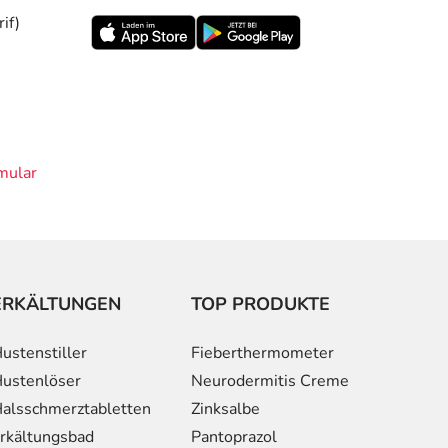
if)
mular
ERKÄLTUNGEN
TOP PRODUKTE
ustenstiller
Fieberthermometer
ustenlöser
Neurodermitis Creme
alsschmerztabletten
Zinksalbe
rkältungsbad
Pantoprazol