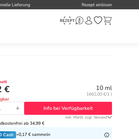
hnelle Lieferung
Rezept einlösen
att
2 €
10 ml
Grundpreis:
1662,00 €/1 l
ügbar
Info bei Verfügbarkeit
inkl. MwSt. zzgl. Versand
dkostenfrei ab 34,99 €
+0,17 €
sammeln
O Cash