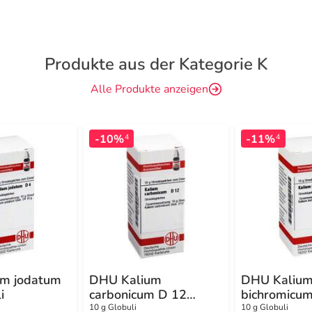
Produkte aus der Kategorie K
Alle Produkte anzeigen
-10%
-11%
4
4
m jodatum
DHU Kalium
DHU Kaliu
i
carbonicum D 12
bichromicu
Globuli
Globuli
10 g Globuli
10 g Globuli