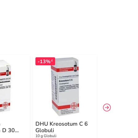
-13%
-10%
4
4
m
DHU Kreosotum C 6
DHU Kreosot
m D 30
Globuli
Globuli
10 g Globuli
10 g Globuli