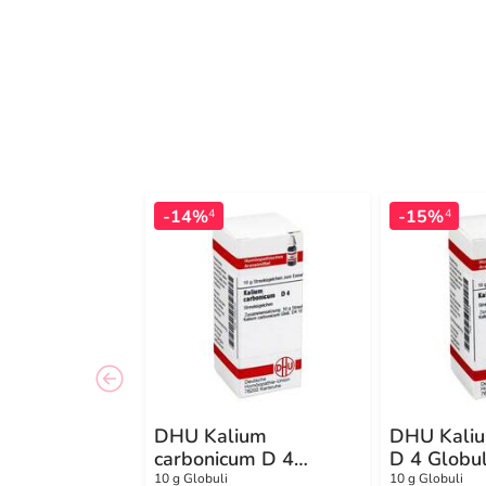
-14%
-15%
4
4
DHU Kalium
DHU Kaliu
carbonicum D 4
D 4 Globul
Globuli
10 g Globuli
10 g Globuli