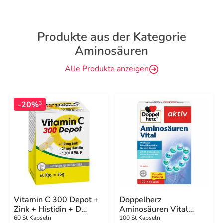
Produkte aus der Kategorie
Aminosäuren
Alle Produkte anzeigen
-20%
3
Vitamin C 300 Depot +
Doppelherz
Zink + Histidin + D
Aminosäuren Vital
Kapseln
Kapseln
60 St Kapseln
100 St Kapseln