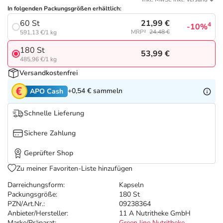
Refluthin, Lasea & Carmenthin Deals
Sport & Fitness
Täglich gut versorgt
In folgenden Packungsgrößen erhältlich:
21,99 €
60 St
4
-10%
Salus Deals
Tierapotheke
MRP²
24,48 €
591,13 €/1 kg
180 St
53,99 €
Vitamine & Mineralstoffe
485,96 €/1 kg
Versandkostenfrei
Marken
+0,54 €
sammeln
APO Cash
Schnelle Lieferung
Sichere Zahlung
Geprüfter Shop
Zu meiner Favoriten-Liste hinzufügen
Darreichungsform:
Kapseln
Packungsgröße:
180 St
PZN/Art.Nr.:
09238364
Anbieter/Hersteller:
11 A Nutritheke GmbH
Marke/Präparat:
Green line Nutritheke