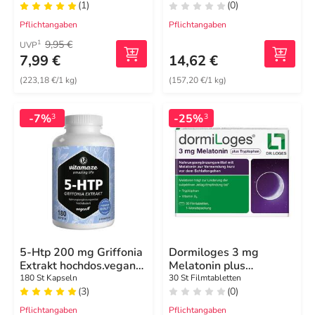
(1)
(0)
Pflichtangaben
Pflichtangaben
9,95 €
1
UVP
7,99 €
14,62 €
(223,18 €/1 kg)
(157,20 €/1 kg)
-7%
-25%
3
3
5-Htp 200 mg Griffonia
Dormiloges 3 mg
Extrakt hochdos.vegan
Melatonin plus
Kapseln
Tryptophan
180 St Kapseln
30 St Filmtabletten
(3)
(0)
Filmtabletten
Pflichtangaben
Pflichtangaben