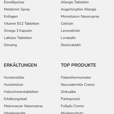
Eiweißpulver
Allergie Tabletten
Melatonin Spray
Augentropfen Allergie
Kollagen
Mometason Nasenspray
Vitamin B12 Tabletten
Cetirizin
Omega 3 Kapseln
Levocetirizin
Laktase Tabletten
Loratadin
Ginseng
Desloratadin
ERKÄLTUNGEN
TOP PRODUKTE
Hustenstiller
Fieberthermometer
Hustenlöser
Neurodermitis Creme
Halsschmerztabletten
Zinksalbe
Erkältungsbad
Pantoprazol
Meerwasser Nasenspray
Fußpilz Creme
Inhaliergeräte
Mückenschutz