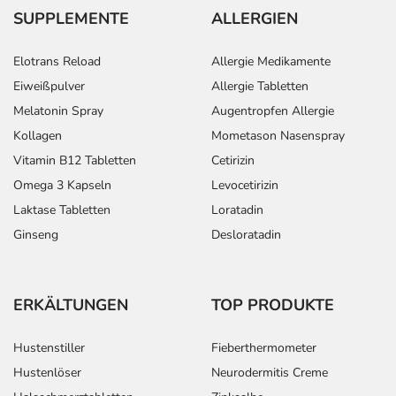
SUPPLEMENTE
ALLERGIEN
Elotrans Reload
Allergie Medikamente
Eiweißpulver
Allergie Tabletten
Melatonin Spray
Augentropfen Allergie
Kollagen
Mometason Nasenspray
Vitamin B12 Tabletten
Cetirizin
Omega 3 Kapseln
Levocetirizin
Laktase Tabletten
Loratadin
Ginseng
Desloratadin
ERKÄLTUNGEN
TOP PRODUKTE
Hustenstiller
Fieberthermometer
Hustenlöser
Neurodermitis Creme