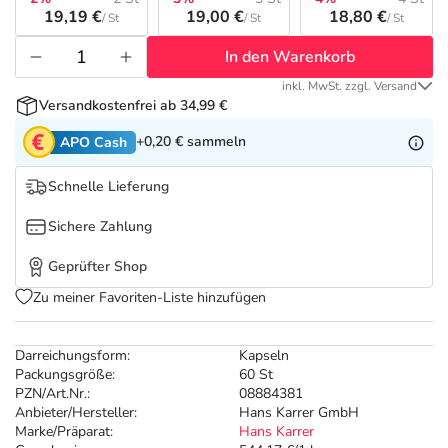
Refluthin, Lasea & Carmenthin Deals
Sport & Fitness
Täglich gut versorgt
19,19 €
19,00 €
18,80 €
/ St
/ St
/ St
In den Warenkorb
Salus Deals
Tierapotheke
inkl. MwSt. zzgl. Versand
Versandkostenfrei ab 34,99 €
Vitamine & Mineralstoffe
+0,20 €
sammeln
APO Cash
Marken
Schnelle Lieferung
Sichere Zahlung
Geprüfter Shop
Zu meiner Favoriten-Liste hinzufügen
Darreichungsform:
Kapseln
Packungsgröße:
60 St
PZN/Art.Nr.:
08884381
Anbieter/Hersteller:
Hans Karrer GmbH
Marke/Präparat:
Hans Karrer