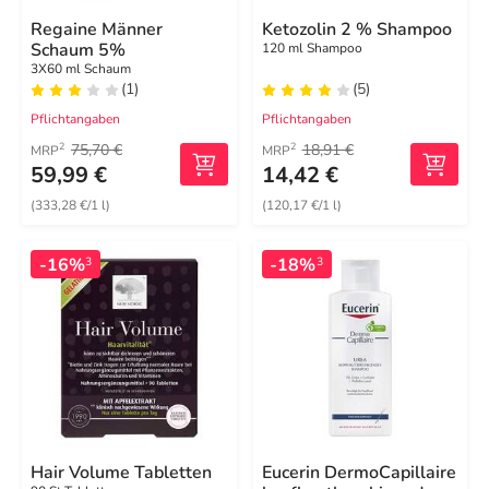
Regaine Männer
Ketozolin 2 % Shampoo
Schaum 5%
120 ml Shampoo
3X60 ml Schaum
(1)
(5)
Pflichtangaben
Pflichtangaben
75,70 €
18,91 €
2
2
MRP
MRP
59,99 €
14,42 €
(333,28 €/1 l)
(120,17 €/1 l)
-16%
-18%
3
3
Hair Volume Tabletten
Eucerin DermoCapillaire