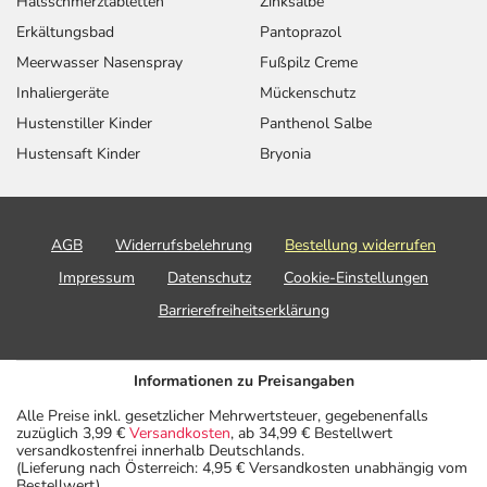
Halsschmerztabletten
Zinksalbe
Erkältungsbad
Pantoprazol
Meerwasser Nasenspray
Fußpilz Creme
Inhaliergeräte
Mückenschutz
Hustenstiller Kinder
Panthenol Salbe
Hustensaft Kinder
Bryonia
AGB
Widerrufsbelehrung
Bestellung widerrufen
Impressum
Datenschutz
Cookie-Einstellungen
Barrierefreiheitserklärung
Informationen zu Preisangaben
Alle Preise inkl. gesetzlicher Mehrwertsteuer, gegebenenfalls
zuzüglich 3,99 €
Versandkosten
, ab 34,99 € Bestellwert
versandkostenfrei innerhalb Deutschlands.
(Lieferung nach Österreich: 4,95 € Versandkosten unabhängig vom
Bestellwert)