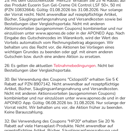
25: Mit dem Gutscheincode "Merit25" erhalten Sie 25 % Rabatt auf
das Produkt Eucerin Sun Gel-Creme Oil Control LSF 50+, 50 ml
(PZN 10832664). Gültig: 01.08.2026 bis 31.08.2026. Nur solange
der Vorrat reicht. Nicht anwendbar auf rezeptpflichtige Artikel,
Bücher, Säuglingsanfangsnahrung und Versandkosten sowie bei
Bestellungen über Vergleichsportale. Nicht mit anderen
Aktionsvorteilen (ausgenommen Coupons) kombinierbar und nur
einzulösen unter www.aponeo.de oder in der APONEO App. Nach
Eingabe des Gutscheincodes im Warenkorb, wird der Wert des
Vorteils automatisch vom Rechnungsbetrag abgezogen. Wir
behalten uns das Recht vor, die Aktionen bei Vorliegen eines
wichtigen Grundes zu beenden oder ggf. mit einem anderen
Gutschein bzw. durch eine andere Aktion zu ersetzen.
26: Es gelten die aktuellen
Teilnahmebedingungen
. Nicht bei
Bestellungen über Vergleichsportale.
30: Bei Verwendung des Coupons "Ciclopoli5" erhalten Sie 5 €
Rabatt auf PZN 8907142. Nicht anwendbar auf rezeptpflichtige
Artikel, Bücher, Säuglingsanfangsnahrung und Versandkosten.
Nicht mit anderen Aktionsvorteilen (ausgenommen Coupons)
kombinierbar und nur einzulösen unter www.aponeo.de und in der
APONEO App. Gültig: 06.08.2026 bis 31.08.2026. Nur solange der
Vorrat reicht. Wir behalten uns vor, die Aktion früher zu beenden.
Keine Barauszahlung.
32: Bei Verwendung des Coupons "HP20" erhalten Sie 20 %
Rabatt auf viele Hansaplast-Produkte. Nicht anwendbar auf
rezeptpflichtige Artikel, Bücher, Säuglingsanfangsnahrung und