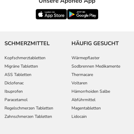
Unsere Aponeo App
SCHMERZMITTEL
HÄUFIG GESUCHT
Kopfschmerztabletten
Wärmepflaster
Migräne Tabletten
Sodbrennen Medikamente
ASS Tabletten
Thermacare
Diclofenac
Voltaren
Ibuprofen
Hämorrhoiden Salbe
Paracetamol
Abführmittel
Regelschmerzen Tabletten
Magentabletten
Zahnschmerzen Tabletten
Lidocain