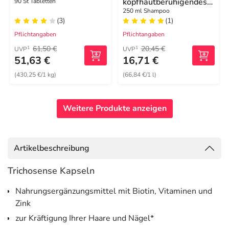
kopfhautberuhigendes
90 St Tabletten
Urea Shampoo
250 ml Shampoo
(3)
(1)
Pflichtangaben
Pflichtangaben
61,50 €
20,45 €
1
1
UVP
UVP
51,63 €
16,71 €
(430,25 €/1 kg)
(66,84 €/1 l)
Weitere Produkte anzeigen
Artikelbeschreibung
Trichosense Kapseln
Nahrungsergänzungsmittel mit Biotin, Vitaminen und
Zink
zur Kräftigung Ihrer Haare und Nägel*