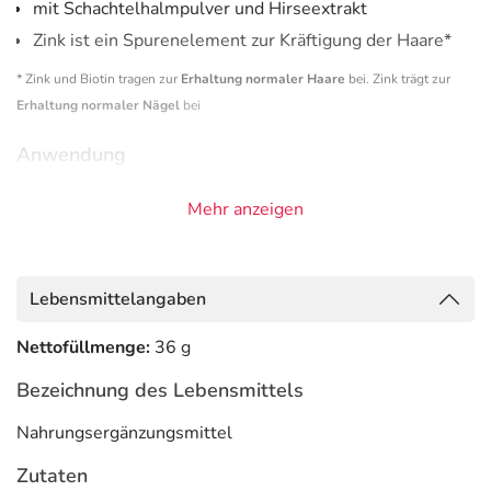
mit Schachtelhalmpulver und Hirseextrakt
Zink ist ein Spurenelement zur Kräftigung der Haare*
* Zink und Biotin tragen zur
Erhaltung normaler Haare
bei. Zink trägt zur
Erhaltung normaler Nägel
bei
Anwendung
Täglich 1 Kapsel verzehren.
Mehr anzeigen
Adresse des Lebensmittel-Unternehmens
Hans Karrer GmbH
Lebensmittelangaben
Stätzlinger Straße 70
86165 Augsburg
Nettofüllmenge:
36 g
Informationen zu diesem Lebensmittel (wie z. B. Zutaten,
Bezeichnung des Lebensmittels
Allergene) sind bei den Lebensmittelangaben als pdf
hinterlegt. (oben)
Nahrungsergänzungsmittel
Zutaten