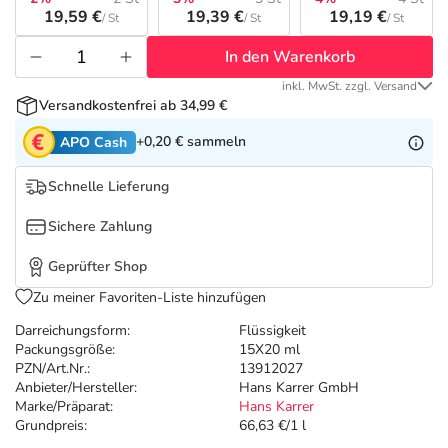
Refluthin, Lasea & Carmenthin Deals
Sport & Fitness
Täglich gut versorgt
19,59 €
19,39 €
19,19 €
/ St
/ St
/ St
In den Warenkorb
Salus Deals
Tierapotheke
inkl. MwSt. zzgl. Versand
Versandkostenfrei ab 34,99 €
Vitamine & Mineralstoffe
+0,20 €
sammeln
APO Cash
Marken
Schnelle Lieferung
Sichere Zahlung
Geprüfter Shop
Zu meiner Favoriten-Liste hinzufügen
Darreichungsform:
Flüssigkeit
Packungsgröße:
15X20 ml
PZN/Art.Nr.:
13912027
Anbieter/Hersteller:
Hans Karrer GmbH
Marke/Präparat:
Hans Karrer
Grundpreis:
66,63 €/1 l