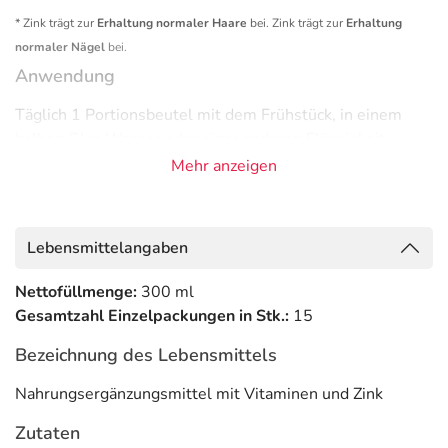
* Zink trägt zur
Erhaltung normaler Haare
bei. Zink trägt zur
Erhaltung
normaler Nägel
bei.
Anwendung
Täglich 1 Portionsbeutel mit dem Frühstück, in einem
halben Glas Wasser oder einer anderen Flüssigkeit
verdünnt verzehren.
Mehr anzeigen
Adresse des Lebensmittel-Unternehmens
Hans Karrer GmbH
Lebensmittelangaben
Stätzlinger Straße 70
86165 Augsburg
Nettofüllmenge:
300 ml
Gesamtzahl Einzelpackungen in Stk.:
15
Informationen zu diesem Lebensmittel (wie z. B. Zutaten,
Allergene) sind bei den Lebensmittelangaben als pdf
Bezeichnung des Lebensmittels
hinterlegt. (oben)
Nahrungsergänzungsmittel mit Vitaminen und Zink
Zutaten