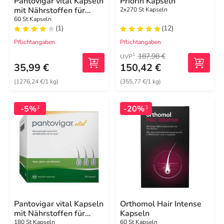
Pantovigar vital Kapseln
Priorin Kapseln
mit Nährstoffen für
2x270 St Kapseln
Haare
60 St Kapseln
(1)
(12)
Pflichtangaben
Pflichtangaben
187,98 €
1
UVP
35,99 €
150,42 €
(1276,24 €/1 kg)
(355,77 €/1 kg)
-5%
-20%
3
3
Pantovigar vital Kapseln
Orthomol Hair Intense
mit Nährstoffen für
Kapseln
Haare
180 St Kapseln
60 St Kapseln