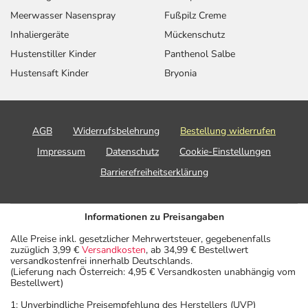
Meerwasser Nasenspray
Fußpilz Creme
Inhaliergeräte
Mückenschutz
Hustenstiller Kinder
Panthenol Salbe
Hustensaft Kinder
Bryonia
AGB
Widerrufsbelehrung
Bestellung widerrufen
Impressum
Datenschutz
Cookie-Einstellungen
Barrierefreiheitserklärung
Informationen zu Preisangaben
Alle Preise inkl. gesetzlicher Mehrwertsteuer, gegebenenfalls
zuzüglich 3,99 €
Versandkosten
, ab 34,99 € Bestellwert
versandkostenfrei innerhalb Deutschlands.
(Lieferung nach Österreich: 4,95 € Versandkosten unabhängig vom
Bestellwert)
1: Unverbindliche Preisempfehlung des Herstellers (UVP)