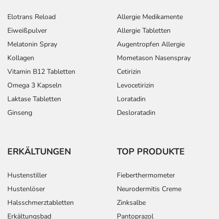
Elotrans Reload
Allergie Medikamente
Eiweißpulver
Allergie Tabletten
Melatonin Spray
Augentropfen Allergie
Kollagen
Mometason Nasenspray
Vitamin B12 Tabletten
Cetirizin
Omega 3 Kapseln
Levocetirizin
Laktase Tabletten
Loratadin
Ginseng
Desloratadin
ERKÄLTUNGEN
TOP PRODUKTE
Hustenstiller
Fieberthermometer
Hustenlöser
Neurodermitis Creme
Halsschmerztabletten
Zinksalbe
Erkältungsbad
Pantoprazol