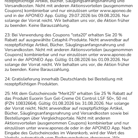
rezeptpflichtige Artikel, Bücher, Säuglingsanfangsnahrung und
Versandkosten. Nicht mit anderen Aktionsvorteilen (ausgenommen
Coupons) kombinierbar und nur einzulösen unter www.aponeo.de
und in der APONEO App. Gültig: 29.07.2026 bis 09.08.2026. Nur
solange der Vorrat reicht. Wir behalten uns vor, die Aktion früher
zu beenden. Keine Barauszahlung.
23: Bei Verwendung des Coupons "ceta20" erhalten Sie 20 %
Rabatt auf ausgewählte Cetaphil-Produkte. Nicht anwendbar auf
rezeptpflichtige Artikel, Bücher, Säuglingsanfangsnahrung und
Versandkosten. Nicht mit anderen Aktionsvorteilen (ausgenommen
Coupons) kombinierbar und nur einzulösen unter www.aponeo.de
und in der APONEO App. Gültig: 01.08.2026 bis 01.09.2026. Nur
solange der Vorrat reicht. Wir behalten uns vor, die Aktion früher
zu beenden. Keine Barauszahlung.
24: Gratislieferung innerhalb Deutschlands bei Bestellung mit
rezeptpflichtigen Produkten.
25: Mit dem Gutscheincode "Merit25" erhalten Sie 25 % Rabatt auf
das Produkt Eucerin Sun Gel-Creme Oil Control LSF 50+, 50 ml
(PZN 10832664). Gültig: 01.08.2026 bis 31.08.2026. Nur solange
der Vorrat reicht. Nicht anwendbar auf rezeptpflichtige Artikel,
Bücher, Säuglingsanfangsnahrung und Versandkosten sowie bei
Bestellungen über Vergleichsportale. Nicht mit anderen
Aktionsvorteilen (ausgenommen Coupons) kombinierbar und nur
einzulösen unter www.aponeo.de oder in der APONEO App. Nach
Eingabe des Gutscheincodes im Warenkorb, wird der Wert des
Vorteils automatisch vom Rechnungsbetrag abgezogen. Wir