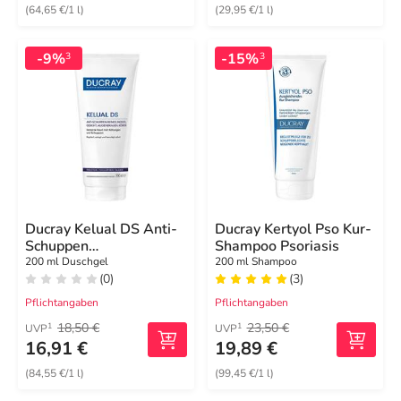
(64,65 €/1 l)
(29,95 €/1 l)
-9%
-15%
3
3
Ducray Kelual DS Anti-
Ducray Kertyol Pso Kur-
Schuppen
Shampoo Psoriasis
Reinigungsgel
200 ml Duschgel
200 ml Shampoo
(0)
(3)
Pflichtangaben
Pflichtangaben
18,50 €
23,50 €
1
1
UVP
UVP
16,91 €
19,89 €
(84,55 €/1 l)
(99,45 €/1 l)