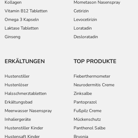
Kollagen
Mometason Nasenspray
Vitamin B12 Tabletten
Cetirizin
Omega 3 Kapseln
Levocetirizin
Laktase Tabletten
Loratadin
Ginseng
Desloratadin
ERKÄLTUNGEN
TOP PRODUKTE
Hustenstiller
Fieberthermometer
Hustenlöser
Neurodermitis Creme
Halsschmerztabletten
Zinksalbe
Erkältungsbad
Pantoprazol
Meerwasser Nasenspray
Fußpilz Creme
Inhaliergeräte
Mückenschutz
Hustenstiller Kinder
Panthenol Salbe
Hustensaft Kinder
Bryonia