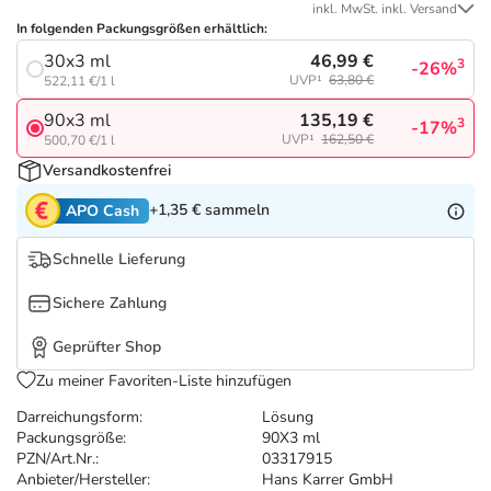
Refluthin, Lasea & Carmenthin Deals
Sport & Fitness
Täglich gut versorgt
inkl. MwSt. inkl. Versand
In folgenden Packungsgrößen erhältlich:
46,99 €
30x3 ml
Salus Deals
Tierapotheke
3
-26%
UVP¹
63,80 €
522,11 €/1 l
135,19 €
90x3 ml
3
-17%
Vitamine & Mineralstoffe
UVP¹
162,50 €
500,70 €/1 l
Versandkostenfrei
Marken
+1,35 €
sammeln
APO Cash
Schnelle Lieferung
Sichere Zahlung
Geprüfter Shop
Zu meiner Favoriten-Liste hinzufügen
Darreichungsform:
Lösung
Packungsgröße:
90X3 ml
PZN/Art.Nr.:
03317915
Anbieter/Hersteller:
Hans Karrer GmbH