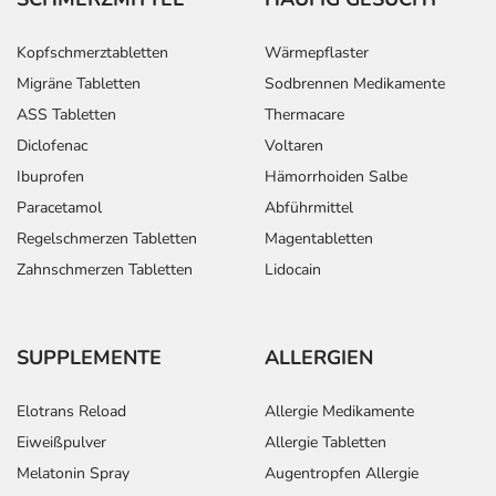
Kopfschmerztabletten
Wärmepflaster
Migräne Tabletten
Sodbrennen Medikamente
ASS Tabletten
Thermacare
Diclofenac
Voltaren
Ibuprofen
Hämorrhoiden Salbe
Paracetamol
Abführmittel
Regelschmerzen Tabletten
Magentabletten
Zahnschmerzen Tabletten
Lidocain
SUPPLEMENTE
ALLERGIEN
Elotrans Reload
Allergie Medikamente
Eiweißpulver
Allergie Tabletten
Melatonin Spray
Augentropfen Allergie