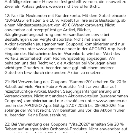
Auffälligkeiten oder Hinweise festgestellt werden, die insoweit zu
Zweifeln Anlass geben, werden nicht veröffentlicht.
12: Nur für Neukunden mit Kundenkonto. Mit dem Gutscheincode
"10NEU26" erhalten Sie 10 % Rabatt für Ihre erste Bestellung, ab
einem Mindestbestellwert von 49 € (Warenkorbwert). Nicht
anwendbar auf rezeptpflichtige Artikel, Bücher,
Säuglingsanfangsnahrung und Versandkosten sowie bei
Bestellungen über Vergleichsportale. Nicht mit anderen
Aktionsvorteilen (ausgenommen Coupons) kombinierbar und nur
einzulösen unter www.aponeo.de oder in der APONEO App. Nach
Eingabe des Gutscheincodes im Warenkorb, wird der Wert des
Vorteils automatisch vom Rechnungsbetrag abgezogen. Wir
behalten uns das Recht vor, die Aktionen bei Vorliegen eines
wichtigen Grundes zu beenden oder ggf. mit einem anderen
Gutschein bzw. durch eine andere Aktion zu ersetzen.
21: Bei Verwendung des Coupons "Summer20" erhalten Sie 20 %
Rabatt auf viele Pierre Fabre-Produkte. Nicht anwendbar auf
rezeptpflichtige Artikel, Bücher, Säuglingsanfangsnahrung und
Versandkosten. Nicht mit anderen Aktionsvorteilen (ausgenommen
Coupons) kombinierbar und nur einzulösen unter www.aponeo.de
und in der APONEO App. Gültig: 27.07.2026 bis 09.08.2026. Nur
solange der Vorrat reicht. Wir behalten uns vor, die Aktion früher
zu beenden. Keine Barauszahlung.
22: Bei Verwendung des Coupons "Vital2026" erhalten Sie 20 %
Rabatt auf ausgewählte Orthomol-Produkte. Nicht anwendbar auf