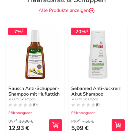
Alle Produkte anzeigen
-7%
-20%
3
4
Rausch Anti-Schuppen-
Sebamed Anti-Juckreiz
Shampoo mit Huflattich
Akut Shampoo
200 ml Shampoo
200 ml Shampoo
(0)
(0)
Pflichtangaben
Pflichtangaben
13,90 €
7,50 €
1
2
UVP
MRP
12,93 €
5,99 €