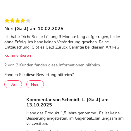
Ginkgo Biloba Extract, Camphor, Disodium EDTA, Biotin,
Melatonin, Sodium Hydroxide
Adresse des Anbieters/Herstellers
Neri (Gast) am 10.02.2025
Hans Karrer GmbH
Ich habe TrichoSense Lösung 3 Monate lang aufgetragen, leider
Stätzlinger Straße 70
ohne Erfolg. Ich habe keinen Veränderung gesehen. Reine
86165 Augsburg
Enttäuschung. Gibt es Geld Zurück Garantie bei diesem Artikel?
Kommentieren
elektronische Adresse: https://www.hans-karrer.de/
2 von 2 Kunden fanden diese Informationen hilfreich.
Angaben gem. EU-Produktsicherheitsverordnung (GPSR)
Fanden Sie diese Bewertung hilfreich?
anzeigen
Das
PDF des Beipackzettels
können Sie sich oben
Ja
Nein
herunterladen.
Kommentar von Schmidt-L. (Gast) am
13.10.2025
Habe das Produkt 1,5 Jahre genomme . Es ist keine
Besserung eingetreten, im Gegenteil...bin langsam am
verzweifeln.