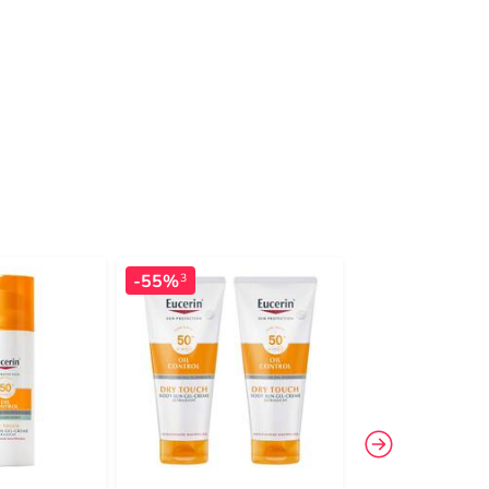
-55%
-25%
3
3