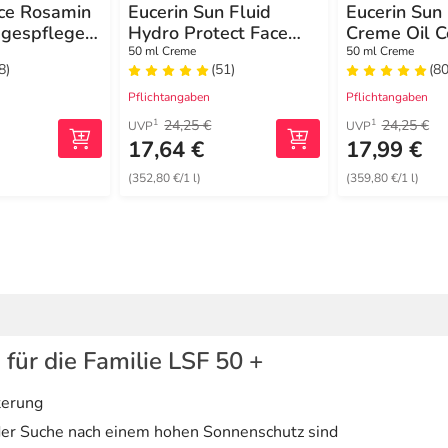
ce Rosamin
Eucerin Sun Fluid
Eucerin Sun
agespflege
Hydro Protect Face
Creme Oil C
F 50 Creme
LSF 50 +
50+
50 ml Creme
50 ml Creme
8)
(51)
(80
Pflichtangaben
Pflichtangaben
24,25 €
24,25 €
1
1
UVP
UVP
17,64 €
17,99 €
(352,80 €/1 l)
(359,80 €/1 l)
 für die Familie LSF 50 +
terung
 der Suche nach einem hohen Sonnenschutz sind