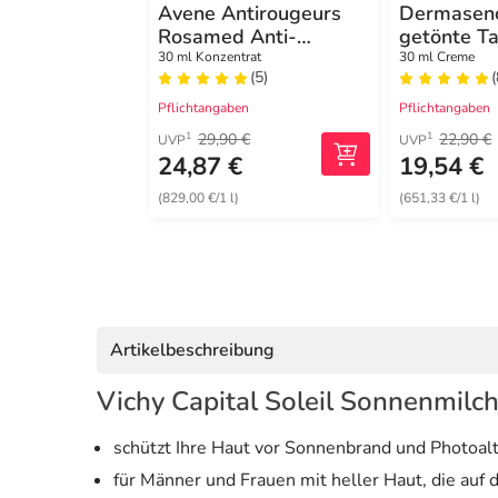
Avene Antirougeurs
Dermasen
Rosamed Anti-
getönte T
Rötungen Konzentrat
mittel LS
30 ml Konzentrat
30 ml Creme
(5)
(
SPF 50 +
Pflichtangaben
Pflichtangaben
29,90 €
22,90 €
1
1
UVP
UVP
24,87 €
19,54 €
(829,00 €/1 l)
(651,33 €/1 l)
Artikelbeschreibung
Vichy Capital Soleil Sonnenmilch
schützt Ihre Haut vor Sonnenbrand und Photoal
für Männer und Frauen mit heller Haut, die auf