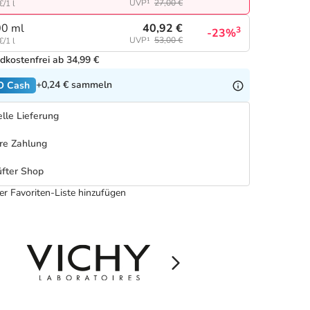
UVP¹
27,00 €
€/1 l
40,92 €
0 ml
3
-23%
UVP¹
53,00 €
€/1 l
dkostenfrei ab 34,99 €
+0,24 €
sammeln
O Cash
lle Lieferung
re Zahlung
fter Shop
er Favoriten-Liste hinzufügen