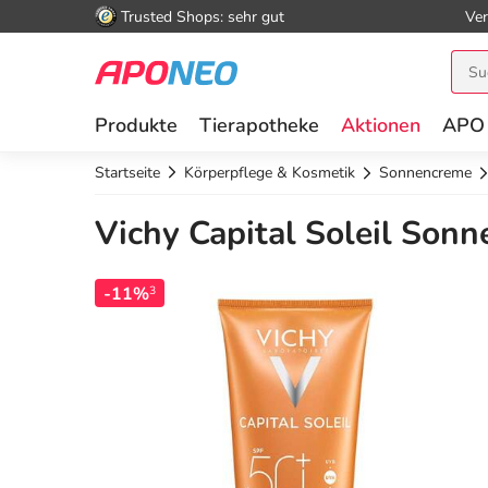
Trusted Shops: sehr gut
Ver
Produkte
Tierapotheke
Aktionen
APO
Startseite
Körperpflege & Kosmetik
Sonnencreme
Vichy Capital Soleil Sonn
-11%
3