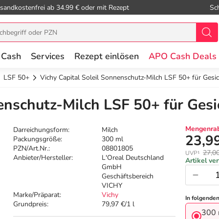
sandkostenfrei ab 34.99 € oder mit Rezept
Sc
 Cash
Services
Rezept einlösen
APO Cash Deals
LSF 50+
Vichy Capital Soleil Sonnenschutz-Milch LSF 50+ für Gesi
enschutz-Milch LSF 50+ für Gesi
Mengenrab
Darreichungsform:
Milch
23,9
Packungsgröße:
300 ml
PZN/Art.Nr.:
08801805
27,0
UVP¹
Anbieter/Hersteller:
L'Oreal Deutschland
Artikel ve
GmbH
Geschäftsbereich
VICHY
Marke/Präparat:
Vichy
In folgende
Grundpreis:
79,97 €/1 l
300 