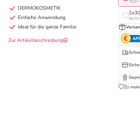
79,97 
DERMOKOSMETIK
2x30
Einfache Anwendung
68,20 
Ideal für die ganze Familie
Versan
AP
Zur Artikelbeschreibung
Schne
Siche
Geprü
Zu mein