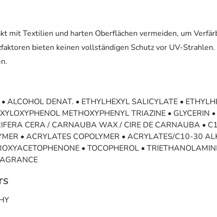
akt mit Textilien und harten Oberflächen vermeiden, um Verf
faktoren bieten keinen vollständigen Schutz vor UV-Strahlen.
n.
 • ALCOHOL DENAT. • ETHYLHEXYL SALICYLATE • ETHYLH
YLOXYPHENOL METHOXYPHENYL TRIAZINE • GLYCERIN • 
RIFERA CERA / CARNAUBA WAX / CIRE DE CARNAUBA • C
ER • ACRYLATES COPOLYMER • ACRYLATES/C10-30 AL
DROXYACETOPHENONE • TOCOPHEROL • TRIETHANOLAMINE
FRAGRANCE
rs
CHY