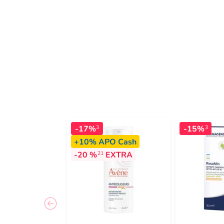
-17%
-15%
3
3
+10%
APO Cash
-20 %
EXTRA
21