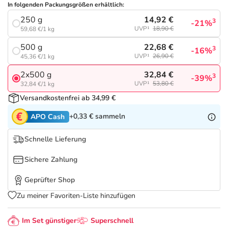
Refluthin, Lasea & Carmenthin Deals
Sport & Fitness
Täglich gut versorgt
In folgenden Packungsgrößen erhältlich:
14,92 €
250 g
3
-21%
Salus Deals
UVP¹
18,90 €
Tierapotheke
59,68 €/1 kg
22,68 €
500 g
3
-16%
UVP¹
26,90 €
45,36 €/1 kg
Vitamine & Mineralstoffe
32,84 €
2x500 g
3
-39%
UVP¹
53,80 €
32,84 €/1 kg
Marken
Versandkostenfrei ab 34,99 €
+0,33 €
sammeln
APO Cash
Schnelle Lieferung
Sichere Zahlung
Geprüfter Shop
Zu meiner Favoriten-Liste hinzufügen
Im Set günstiger
Superschnell