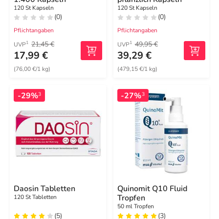
120 St Kapseln
120 St Kapseln
(0)
(0)
Pflichtangaben
Pflichtangaben
21,45 €
49,95 €
1
1
UVP
UVP
17,99 €
39,29 €
(76,00 €/1 kg)
(479,15 €/1 kg)
-29%
-27%
3
3
Daosin Tabletten
Quinomit Q10 Fluid
Tropfen
120 St Tabletten
50 ml Tropfen
(5)
(3)