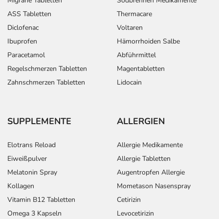
Migräne Tabletten
Sodbrennen Medikamente
ASS Tabletten
Thermacare
Diclofenac
Voltaren
Ibuprofen
Hämorrhoiden Salbe
Paracetamol
Abführmittel
Regelschmerzen Tabletten
Magentabletten
Zahnschmerzen Tabletten
Lidocain
SUPPLEMENTE
ALLERGIEN
Elotrans Reload
Allergie Medikamente
Eiweißpulver
Allergie Tabletten
Melatonin Spray
Augentropfen Allergie
Kollagen
Mometason Nasenspray
Vitamin B12 Tabletten
Cetirizin
Omega 3 Kapseln
Levocetirizin