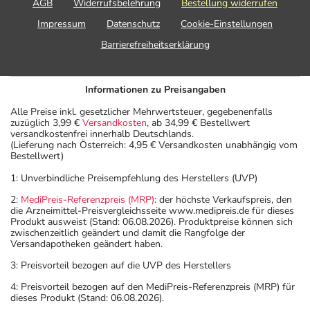
AGB
Widerrufsbelehrung
Bestellung widerrufen
Impressum
Datenschutz
Cookie-Einstellungen
Barrierefreiheitserklärung
Informationen zu Preisangaben
Alle Preise inkl. gesetzlicher Mehrwertsteuer, gegebenenfalls
zuzüglich 3,99 €
Versandkosten
, ab 34,99 € Bestellwert
versandkostenfrei innerhalb Deutschlands.
(Lieferung nach Österreich: 4,95 € Versandkosten unabhängig vom
Bestellwert)
1: Unverbindliche Preisempfehlung des Herstellers (UVP)
2:
MediPreis-Referenzpreis (MRP)
: der höchste Verkaufspreis, den
die Arzneimittel-Preisvergleichsseite www.medipreis.de für dieses
Produkt ausweist (Stand: 06.08.2026). Produktpreise können sich
zwischenzeitlich geändert und damit die Rangfolge der
Versandapotheken geändert haben.
3: Preisvorteil bezogen auf die UVP des Herstellers
4: Preisvorteil bezogen auf den MediPreis-Referenzpreis (MRP) für
dieses Produkt (Stand: 06.08.2026).