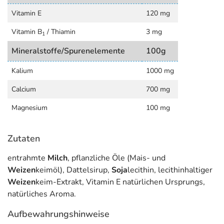
Vitamin E
120 mg
Vitamin B
/ Thiamin
3 mg
1
Mineralstoffe/Spurenelemente
100g
Kalium
1000 mg
Calcium
700 mg
Magnesium
100 mg
Zutaten
entrahmte
Milch
, pflanzliche Öle (Mais- und
Weizen
keimöl), Dattelsirup,
Soja
lecithin, lecithinhaltiger
Weizen
keim-Extrakt, Vitamin E natürlichen Ursprungs,
natürliches Aroma.
Aufbewahrungshinweise