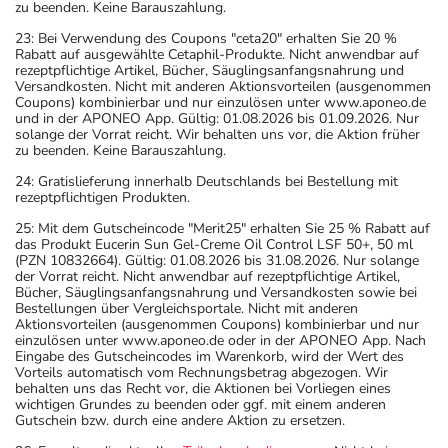
zu beenden. Keine Barauszahlung.
23: Bei Verwendung des Coupons "ceta20" erhalten Sie 20 %
Rabatt auf ausgewählte Cetaphil-Produkte. Nicht anwendbar auf
rezeptpflichtige Artikel, Bücher, Säuglingsanfangsnahrung und
Versandkosten. Nicht mit anderen Aktionsvorteilen (ausgenommen
Coupons) kombinierbar und nur einzulösen unter www.aponeo.de
und in der APONEO App. Gültig: 01.08.2026 bis 01.09.2026. Nur
solange der Vorrat reicht. Wir behalten uns vor, die Aktion früher
zu beenden. Keine Barauszahlung.
24: Gratislieferung innerhalb Deutschlands bei Bestellung mit
rezeptpflichtigen Produkten.
25: Mit dem Gutscheincode "Merit25" erhalten Sie 25 % Rabatt auf
das Produkt Eucerin Sun Gel-Creme Oil Control LSF 50+, 50 ml
(PZN 10832664). Gültig: 01.08.2026 bis 31.08.2026. Nur solange
der Vorrat reicht. Nicht anwendbar auf rezeptpflichtige Artikel,
Bücher, Säuglingsanfangsnahrung und Versandkosten sowie bei
Bestellungen über Vergleichsportale. Nicht mit anderen
Aktionsvorteilen (ausgenommen Coupons) kombinierbar und nur
einzulösen unter www.aponeo.de oder in der APONEO App. Nach
Eingabe des Gutscheincodes im Warenkorb, wird der Wert des
Vorteils automatisch vom Rechnungsbetrag abgezogen. Wir
behalten uns das Recht vor, die Aktionen bei Vorliegen eines
wichtigen Grundes zu beenden oder ggf. mit einem anderen
Gutschein bzw. durch eine andere Aktion zu ersetzen.