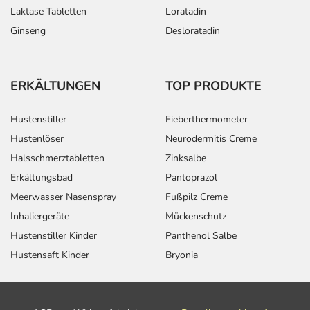
Laktase Tabletten
Loratadin
Ginseng
Desloratadin
ERKÄLTUNGEN
TOP PRODUKTE
Hustenstiller
Fieberthermometer
Hustenlöser
Neurodermitis Creme
Halsschmerztabletten
Zinksalbe
Erkältungsbad
Pantoprazol
Meerwasser Nasenspray
Fußpilz Creme
Inhaliergeräte
Mückenschutz
Hustenstiller Kinder
Panthenol Salbe
Hustensaft Kinder
Bryonia