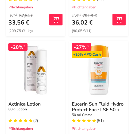
Pflichtangaben
Pflichtangaben
57,54 €
79,98 €
1
1
UVP
UVP
33,56 €
36,02 €
(209,75 €/1 kg)
(90,05 €/1 l)
-28%
-27%
3
3
+20%
APO Cash
Actinica Lotion
Eucerin Sun Fluid Hydro
Protect Face LSF 50 +
80 g Lotion
50 ml Creme
(2)
(51)
Pflichtangaben
Pflichtangaben