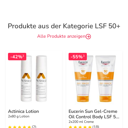
Produkte aus der Kategorie LSF 50+
Alle Produkte anzeigen
-42%
-55%
3
3
Actinica Lotion
Eucerin Sun Gel-Creme
Oil Control Body LSF 50
2x80 g Lotion
+
2x200 ml Creme
(2)
(18)