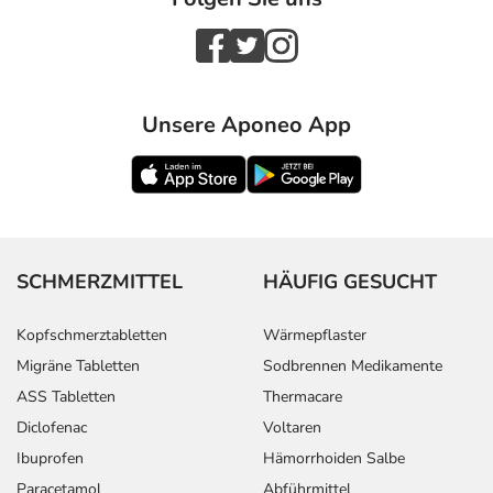
Unsere Aponeo App
SCHMERZMITTEL
HÄUFIG GESUCHT
Kopfschmerztabletten
Wärmepflaster
Migräne Tabletten
Sodbrennen Medikamente
ASS Tabletten
Thermacare
Diclofenac
Voltaren
Ibuprofen
Hämorrhoiden Salbe
Paracetamol
Abführmittel