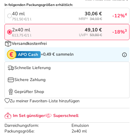
Refluthin, Lasea & Carmenthin Deals
Sport & Fitness
Täglich gut versorgt
In folgenden Packungsgrößen erhältlich:
30,06 €
40 ml
4
-12%
Salus Deals
Tierapotheke
MRP²
34,10 €
751,50 €/1 l
49,10 €
2x40 ml
3
-18%
Vitamine & Mineralstoffe
UVP¹
59,80 €
613,75 €/1 l
Versandkostenfrei
Marken
+0,49 €
sammeln
APO Cash
Schnelle Lieferung
Sichere Zahlung
Geprüfter Shop
Zu meiner Favoriten-Liste hinzufügen
Im Set günstiger
Superschnell
Darreichungsform:
Emulsion
Packungsgröße:
2x40 ml