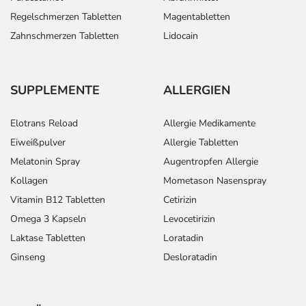
Regelschmerzen Tabletten
Magentabletten
Zahnschmerzen Tabletten
Lidocain
SUPPLEMENTE
ALLERGIEN
Elotrans Reload
Allergie Medikamente
Eiweißpulver
Allergie Tabletten
Melatonin Spray
Augentropfen Allergie
Kollagen
Mometason Nasenspray
Vitamin B12 Tabletten
Cetirizin
Omega 3 Kapseln
Levocetirizin
Laktase Tabletten
Loratadin
Ginseng
Desloratadin