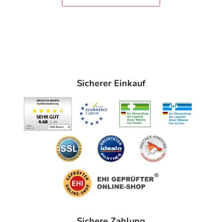
transparentes Finish
perfekt als Make-Up Grundlage.
Anwendung
Vor jedem Aufenthalt in der Sonne großzügig auftragen,
z.B. 1 Fingerlänge des Produktes auf Gesicht und Hals
eines Erwachsenen.
Sicherer Einkauf
Indem Sie die Menge verringern, reduzieren Sie die
Schutzwirkung erheblich. Regelmäßiges Nachcremen
nicht vergessen, denn beispielsweise durch Schwimmen,
Schwitzen oder Abtrocknen der Haut geht ein Teil der
Schutzwirkung verloren. Bleiben Sie nicht zu lange in der
Sonne, auch wenn Sie ein Sonnenschutzmittel
aufgetragen haben.
Hinweise
Übermäßige Sonnenbäder sind ernsthalft
gesundheitsschädlich. Meiden Sie die Mittagssonne in der
Sichere Zahlung