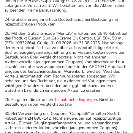
und in der APONEO App. Gültig: 01.08.2026 bis 01.09.2026. Nur
solange der Vorrat reicht. Wir behalten uns vor, die Aktion früher
zu beenden. Keine Barauszahlung.
24: Gratislieferung innerhalb Deutschlands bei Bestellung mit
rezeptpflichtigen Produkten.
25: Mit dem Gutscheincode "Merit25" erhalten Sie 25 % Rabatt auf
das Produkt Eucerin Sun Gel-Creme Oil Control LSF 50+, 50 ml
(PZN 10832664). Gültig: 01.08.2026 bis 31.08.2026. Nur solange
der Vorrat reicht. Nicht anwendbar auf rezeptpflichtige Artikel,
Bücher, Säuglingsanfangsnahrung und Versandkosten sowie bei
Bestellungen über Vergleichsportale. Nicht mit anderen
Aktionsvorteilen (ausgenommen Coupons) kombinierbar und nur
einzulösen unter www.aponeo.de oder in der APONEO App. Nach
Eingabe des Gutscheincodes im Warenkorb, wird der Wert des
Vorteils automatisch vom Rechnungsbetrag abgezogen. Wir
behalten uns das Recht vor, die Aktionen bei Vorliegen eines
wichtigen Grundes zu beenden oder ggf. mit einem anderen
Gutschein bzw. durch eine andere Aktion zu ersetzen.
26: Es gelten die aktuellen
Teilnahmebedingungen
. Nicht bei
Bestellungen über Vergleichsportale.
30: Bei Verwendung des Coupons "Ciclopoli5" erhalten Sie 5 €
Rabatt auf PZN 8907142. Nicht anwendbar auf rezeptpflichtige
Artikel, Bücher, Säuglingsanfangsnahrung und Versandkosten.
Nicht mit anderen Aktionsvorteilen (ausgenommen Coupons)
kombinierbar und nur einzulösen unter www.aponeo.de und in der