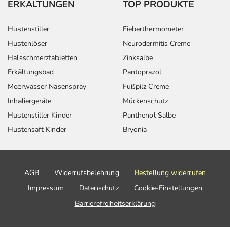
ERKÄLTUNGEN
TOP PRODUKTE
Hustenstiller
Fieberthermometer
Hustenlöser
Neurodermitis Creme
Halsschmerztabletten
Zinksalbe
Erkältungsbad
Pantoprazol
Meerwasser Nasenspray
Fußpilz Creme
Inhaliergeräte
Mückenschutz
Hustenstiller Kinder
Panthenol Salbe
Hustensaft Kinder
Bryonia
AGB
Widerrufsbelehrung
Bestellung widerrufen
Impressum
Datenschutz
Cookie-Einstellungen
Barrierefreiheitserklärung