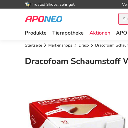
Trusted Shops: sehr gut
Ver
Produkte
Tierapotheke
Aktionen
APO
Startseite
Markenshops
Draco
Dracofoam Schau
Dracofoam Schaumstoff W