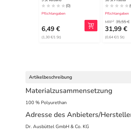
cm steril
cm steril
5 St Verband
50 St Pflaster
(0)
(
Pflichtangaben
Pflichtangaben
35,55 €
2
MRP
6,49 €
31,99 €
(1,30 €/1 St)
(0,64 €/1 St)
Artikelbeschreibung
Materialzusammensetzung
100 % Polyurethan
Adresse des Anbieters/Herstelle
Dr. Ausbüttel GmbH & Co. KG