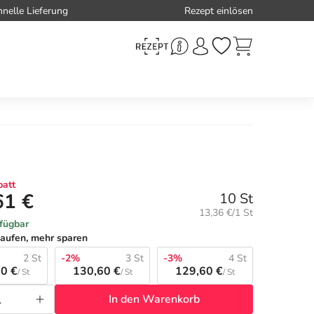
hnelle Lieferung
Rezept einlösen
att
61 €
10 St
Grundpreis:
13,36 €/1 St
rfügbar
aufen, mehr sparen
2 St
-2%
3 St
-3%
4 St
0 €
130,60 €
129,60 €
/ St
/ St
/ St
In den Warenkorb