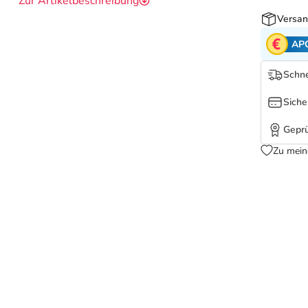
Zur Artikelbeschreibung
Versan
AP
Schne
Siche
Geprü
Zu mein