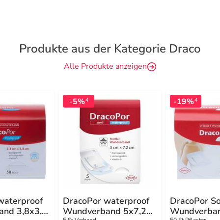
Produkte aus der Kategorie Draco
Alle Produkte anzeigen
-5%
-19%
4
4
waterproof
DracoPor waterproof
DracoPor So
nd 3,8x3,8
Wundverband 5x7,2
Wundverban