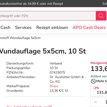
sandkostenfrei ab 34.99 € oder mit Rezept
Sc
 Cash
Services
Rezept einlösen
APO Cash Deals
mstoff Wundauflage 5x5cm
undauflage 5x5cm, 10 St
Mengenrab
Darreichungsform:
Verband
133,
Packungsgröße:
10 St
PZN/Art.Nr.:
07415075
Artikel ve
Anbieter/Hersteller:
Dr. Ausbüttel GmbH &
Mehr k
Co. KG
Marke/Präparat:
Draco
-2%
Grundpreis:
13,36 €/1 St
131,6