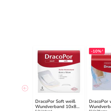
-10%
4
DracoPor Soft weiß
DracoPor 
Wundverband 10x8
Wundverba