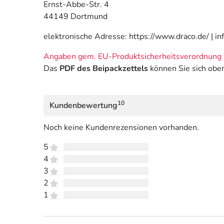
Ernst-Abbe-Str. 4
44149 Dortmund
elektronische Adresse: https://www.draco.de/ | i
Angaben gem. EU-Produktsicherheitsverordnung 
Das
PDF des Beipackzettels
können Sie sich obe
10
Kundenbewertung
Noch keine Kundenrezensionen vorhanden.
5
4
3
2
1