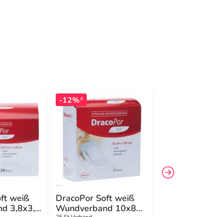
-12%
4
ft weiß
DracoPor Soft weiß
DracoPor wat
d 3,8x3,8
Wundverband 10x8
Wundverband